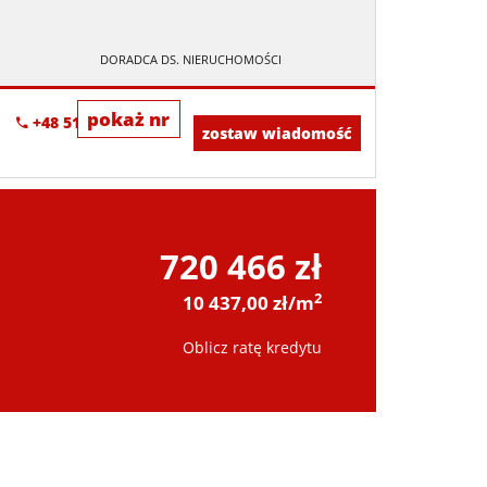
DORADCA DS. NIERUCHOMOŚCI
pokaż nr
+48 518-967-677
zostaw wiadomość
720 466 zł
2
10 437,00 zł/m
Oblicz ratę kredytu