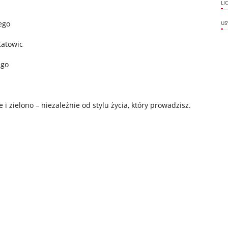
LI
ego
US
Katowic
ego
i zielono – niezależnie od stylu życia, który prowadzisz.