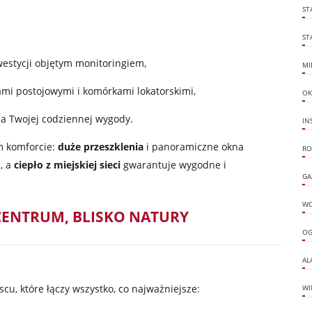
ST
ST
westycji objętym monitoringiem,
MI
mi postojowymi i komórkami lokatorskimi,
OK
la Twojej codziennej wygody.
IN
m komforcie:
duże przeszklenia
i panoramiczne okna
RO
, a
ciepło z miejskiej sieci
gwarantuje wygodne i
GA
W
 CENTRUM, BLISKO NATURY
OG
AL
jscu, które łączy wszystko, co najważniejsze:
WI