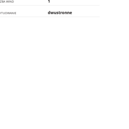
1
CZBA WIND
dwustronne
YTUOWANIE