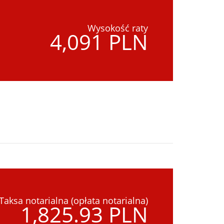
Wysokość raty
4,091 PLN
Taksa notarialna (opłata notarialna)
1,825.93 PLN