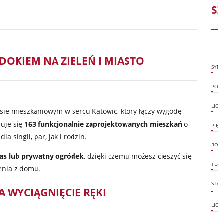
S
OKIEM NA ZIELEŃ I MIASTO
SY
PO
LI
ksie mieszkaniowym w sercu Katowic, który łączy wygodę
duje się
163 funkcjonalnie zaprojektowanych mieszkań
o
PI
la singli, par, jak i rodzin.
RO
ras lub prywatny ogródek
, dzięki czemu możesz cieszyć się
TE
enia z domu.
ST
 WYCIĄGNIĘCIE RĘKI
LI