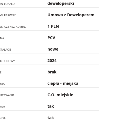
deweloperski
AN LOKALU
Umowa z Deweloperem
AN PRAWNY
1 PLN
ES. CZYNSZ ADMIN.
PCV
NA
nowe
STALACJE
2024
K BUDOWY
brak
Z
ciepła - miejska
ODA
C.O. miejskie
RZEWANIE
tak
ARM
tak
NDA