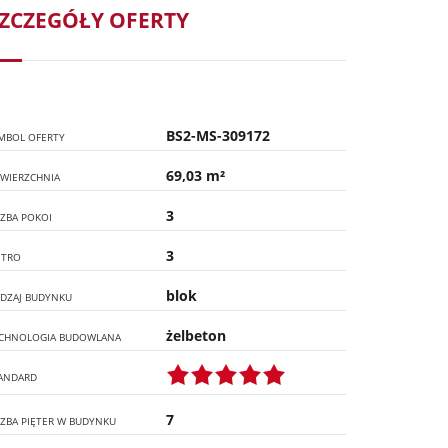
ZCZEGÓŁY OFERTY
BS2-MS-309172
MBOL OFERTY
69,03 m²
WIERZCHNIA
3
CZBA POKOI
3
ĘTRO
blok
DZAJ BUDYNKU
żelbeton
CHNOLOGIA BUDOWLANA
ANDARD
7
CZBA PIĘTER W BUDYNKU