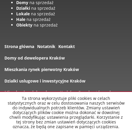
Domy
na sprzedaż
Działki
na sprzedaż
Lokale
na sprzedaż
Hale
na sprzedaż
Obiekty
na sprzedaż
Strona główna
Notatnik
Kontakt
Domy od dewelopera Kraków
Mieszkania rynek pierwotny Kraków
Dzialki uslugowe i inwestycyjne Kraków
Mieszkania od dewelopera Kraków
Rynek wtórny domy
Ta strona wykorzystuje pliki cookies w celach
statystycznych oraz w celu dostosowania naszych serwisów
Oferty
do indywidualnych potrzeb klientów. Zmiany ustawień
dotyczących plików cookie można dokonać w dowolnej
chwili modyfikując ustawienia przeglądarki. Korzystanie z
tej strony bez zmian ustawień dotyczących cookies
oznacza, że będą one zapisane w pamięci urządzenia.
nowe-mieszkania-krakow.pl
2026
Program dla biur