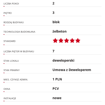
2
LICZBA POKOI
3
PIĘTRO
blok
RODZAJ BUDYNKU
żelbeton
TECHNOLOGIA BUDOWLANA
STANDARD
7
LICZBA PIĘTER W BUDYNKU
deweloperski
STAN LOKALU
Umowa z Deweloperem
STAN PRAWNY
1 PLN
MIES. CZYNSZ ADMIN.
PCV
OKNA
nowe
INSTALACJE