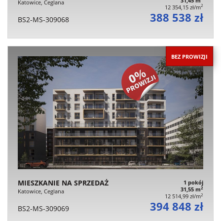
31,45 m
Katowice, Ceglana
2
12 354,15 zł/m
388 538 zł
BS2-MS-309068
BEZ PROWIZJI
MIESZKANIE NA SPRZEDAŻ
1 pokój
2
31,55 m
Katowice, Ceglana
2
12 514,99 zł/m
394 848 zł
BS2-MS-309069