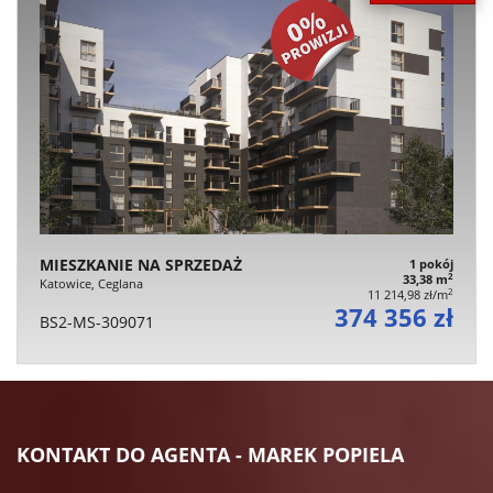
MIESZKANIE NA SPRZEDAŻ
1 pokój
2
33,38 m
Katowice, Ceglana
2
11 214,98 zł/m
374 356 zł
BS2-MS-309071
KONTAKT DO AGENTA - MAREK POPIELA