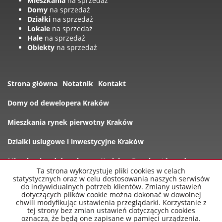
Mieszkania
na sprzedaż
Domy
na sprzedaż
Działki
na sprzedaż
Lokale
na sprzedaż
Hale
na sprzedaż
Obiekty
na sprzedaż
Strona główna
Notatnik
Kontakt
Domy od dewelopera Kraków
Mieszkania rynek pierwotny Kraków
Dzialki uslugowe i inwestycyjne Kraków
Mieszkania od dewelopera Kraków
Rynek wtórny domy
Ta strona wykorzystuje pliki cookies w celach
statystycznych oraz w celu dostosowania naszych serwisów
Oferty
do indywidualnych potrzeb klientów. Zmiany ustawień
dotyczących plików cookie można dokonać w dowolnej
chwili modyfikując ustawienia przeglądarki. Korzystanie z
tej strony bez zmian ustawień dotyczących cookies
oznacza, że będą one zapisane w pamięci urządzenia.
nowe-mieszkania-krakow.pl
2026
Program dla biur