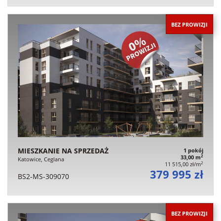
BEZ PROWIZJI
MIESZKANIE NA SPRZEDAŻ
1 pokój
2
33,00 m
Katowice, Ceglana
2
11 515,00 zł/m
379 995 zł
BS2-MS-309070
BEZ PROWIZJI