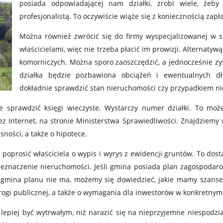
posiada odpowiadającej nam działki, zrobi wiele, żeby
profesjonalistą. To oczywiście wiąże się z koniecznością zapł
Można również zwrócić się do firmy wyspecjalizowanej w s
właścicielami, więc nie trzeba płacić im prowizji. Alternatywą
komorniczych. Można sporo zaoszczędzić, a jednocześnie zy
działka będzie pozbawiona obciążeń i ewentualnych dł
dokładnie sprawdzić stan nieruchomości czy przypadkiem ni
że sprawdzić księgi wieczyste. Wystarczy numer działki. To m
 Internet, na stronie Ministerstwa Sprawiedliwości. Znajdziemy w
sności, a także o hipotece.
poprosić właściciela o wypis i wyrys z ewidencji gruntów. To do
 przeznaczenie nieruchomości. Jeśli gmina posiada plan zagospoda
li gmina planu nie ma, możemy się dowiedzieć, jakie mamy szan
rogi publicznej, a także o wymagania dla inwestorów w konkretnym 
 lepiej być wytrwałym, niż narazić się na nieprzyjemne niespodzia