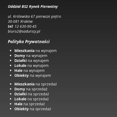
Oddział BS2 Rynek Pierwotny
ul. Królewska 67 pierwsze piętro
30-081 Kraków
tel
: 12 630-90-45
biuro2@sadurscy.pl
Polityka Prywatności
Mieszkania
na wynajem
Domy
na wynajem
Działki
na wynajem
Lokale
na wynajem
Hale
na wynajem
Obiekty
na wynajem
Mieszkania
na sprzedaż
Domy
na sprzedaż
Działki
na sprzedaż
Lokale
na sprzedaż
Hale
na sprzedaż
Obiekty
na sprzedaż