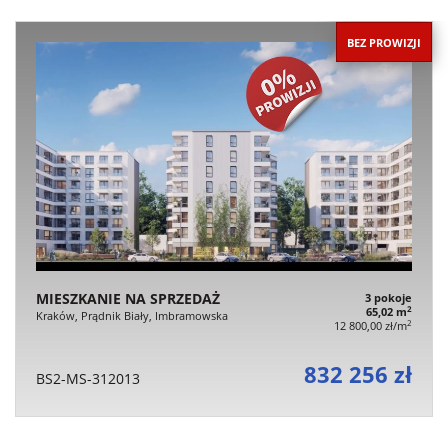
BEZ PROWIZJI
MIESZKANIE NA SPRZEDAŻ
3 pokoje
2
65,02 m
Kraków, Prądnik Biały, Imbramowska
2
12 800,00 zł/m
832 256 zł
BS2-MS-312013