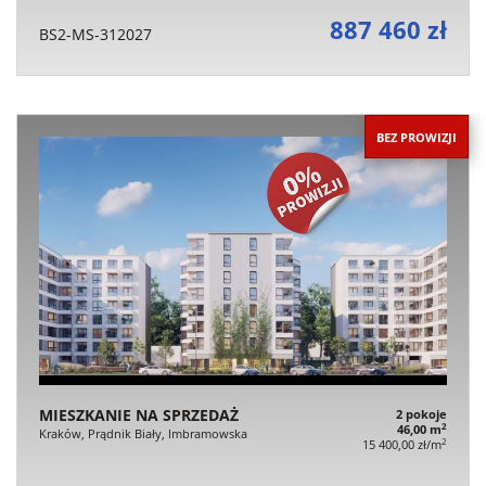
887 460 zł
BS2-MS-312027
BEZ PROWIZJI
MIESZKANIE NA SPRZEDAŻ
2 pokoje
2
46,00 m
Kraków, Prądnik Biały, Imbramowska
2
15 400,00 zł/m