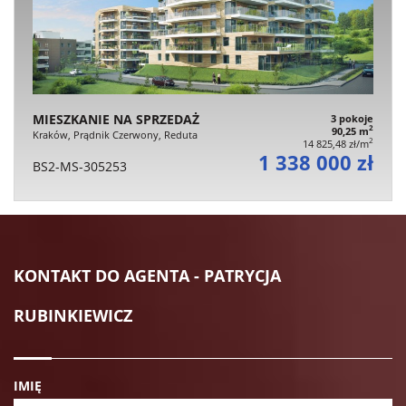
MIESZKANIE NA SPRZEDAŻ
3 pokoje
2
90,25 m
Kraków, Prądnik Czerwony, Reduta
2
14 825,48 zł/m
1 338 000 zł
BS2-MS-305253
KONTAKT DO AGENTA - PATRYCJA
RUBINKIEWICZ
IMIĘ