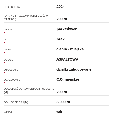
2024
ROK BUDOWY
PARKING STRZEŻONY (ODLEGŁOŚĆ W
200 m
METRACH)
park/skwer
WIDOK
brak
GAZ
ciepła - miejska
WODA
ASFALTOWA
DOJAZD
działki zabudowane
OTOCZENIE
C.O. miejskie
OGRZEWANIE
ODLEGŁOŚĆ DO KOMUNIKACJI PUBLICZNEJ
200 m
[M]
3 000 m
ODL. DO SKLEPU [M]
tak
WINDA