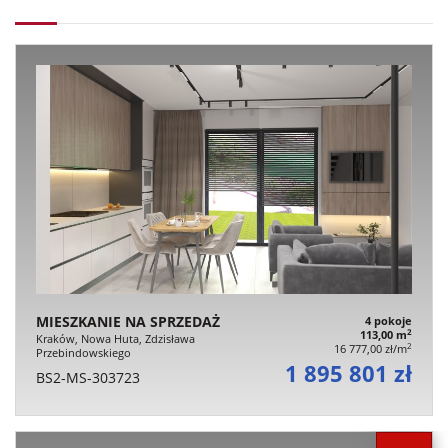
MIESZKANIE NA SPRZEDAŻ
4 pokoje
2
113,00 m
Kraków, Nowa Huta, Zdzisława
2
16 777,00 zł/m
Przebindowskiego
1 895 801 zł
BS2-MS-303723