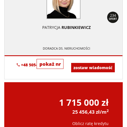
234
OFERT
PATRYCJA
RUBINKIEWICZ
DORADCA DS. NIERUCHOMOŚCI
pokaż nr
+48 505-236-943
zostaw wiadomość
1 715 000 zł
2
25 456,43 zł/m
Oblicz ratę kredytu