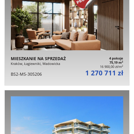
MIESZKANIE NA SPRZEDAŻ
4 pokoje
2
75,19 m
Kraków, Łagiewniki, Wadowicka
2
16 900,00 zł/m
1 270 711 zł
BS2-MS-305206