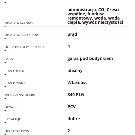
administracja, CO, Części
wspólne, fundusz
remontowy, woda, woda
ciepła, wywóz nieczystości
OPŁATY W CZYNSZU
prąd
OPŁATY WG LICZNIKÓW
4
LICZBA PIĘTER W BUDYNKU
garaż pod budynkiem
GARAŻ
idealny
STAN LOKALU
Własność
STAN PRAWNY
840 PLN
MIES. CZYNSZ ADMIN.
PCV
OKNA
dobre
INSTALACJE
2
LICZBA TARASÓW