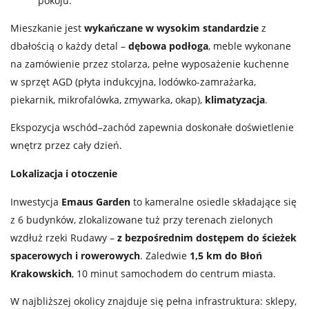
pokoju.
Mieszkanie jest
wykańczane w wysokim standardzie
z
dbałością o każdy detal –
dębowa podłoga
, meble wykonane
na zamówienie przez stolarza, pełne wyposażenie kuchenne
w sprzęt AGD (płyta indukcyjna, lodówko-zamrażarka,
piekarnik, mikrofalówka, zmywarka, okap),
klimatyzacja
.
Ekspozycja wschód–zachód zapewnia doskonałe doświetlenie
wnętrz przez cały dzień.
Lokalizacja i otoczenie
Inwestycja
Emaus Garden
to kameralne osiedle składające się
z 6 budynków, zlokalizowane tuż przy terenach zielonych
wzdłuż rzeki Rudawy –
z bezpośrednim dostępem do ścieżek
spacerowych i rowerowych
. Zaledwie
1,5 km do Błoń
Krakowskich
, 10 minut samochodem do centrum miasta.
W najbliższej okolicy znajduje się pełna infrastruktura: sklepy,