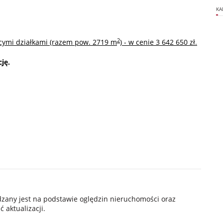
KA
2
cymi działkami (razem pow. 2719 m
) - w cenie 3 642 650 zł.
ję.
ądzany jest na podstawie oględzin nieruchomości oraz
 aktualizacji.