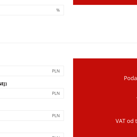
%
PLN
Poda
EJ)
PLN
PLN
VAT od t