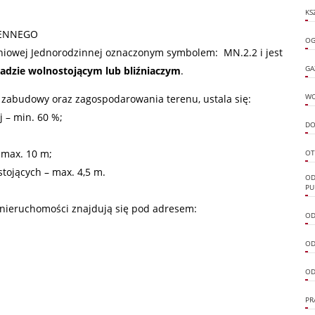
KS
ZENNEGO
OG
niowej Jednorodzinnej oznaczonym symbolem: MN.2.2 i jest
adzie wolnostojącym lub bliźniaczym
.
GA
 zabudowy oraz zagospodarowania terenu, ustala się:
W
j – min. 60 %;
DO
 max. 10 m;
OT
tojących – max. 4,5 m.
OD
PU
nieruchomości znajdują się pod adresem:
OD
OD
OD
PR