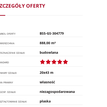
ZCZEGÓŁY OFERTY
BS5-GS-304779
MBOL OFERTY
888,00 m²
WIERZCHNIA
budowlana
ZEZNACZENIE DZIAŁKI
ANDARD
20x43 m
MIARY DZIAŁKI
własność
AN PRAWNY
niezagospodarowana
GOSP. DZIAŁKI
płaska
SZTAŁTOWANIE DZIAŁKI