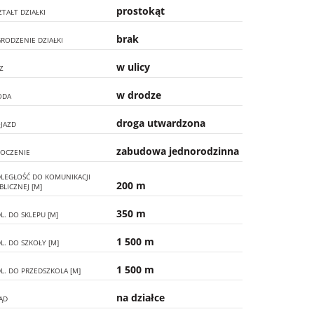
prostokąt
ZTAŁT DZIAŁKI
brak
RODZENIE DZIAŁKI
w ulicy
Z
w drodze
ODA
droga utwardzona
JAZD
zabudowa jednorodzinna
OCZENIE
LEGŁOŚĆ DO KOMUNIKACJI
200 m
BLICZNEJ [M]
350 m
L. DO SKLEPU [M]
1 500 m
L. DO SZKOŁY [M]
1 500 m
L. DO PRZEDSZKOLA [M]
na działce
ĄD