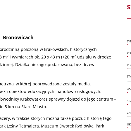
S
 - Bronowicach
SY
rodzinną położoną w krakowskich, historycznych
PO
2
2
68 m
i wymiarach ok. 20 x 43 m (+20 m
udziału w drodze
dzinnej. Działka niezagospodarowana, bez drzew.
PR
ST
ętrzną, w której poprowadzone zostały media.
WY
wek i obiektów edukacyjnych, handlowo-usługowych,
obwodnicy Krakowa) oraz sprawny dojazd do jego centrum -
ST
ie 5 km na Stare Miasto.
ZA
acery, w trakcie których można także poczuć historię tego
UK
ark Leśny Tetmajera
,
Muzeum Dworek Rydlówka
, Park