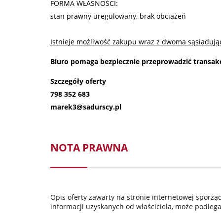
FORMA WŁASNOŚCI:
stan prawny uregulowany, brak obciążeń
Istnieje możliwość zakupu wraz z dwoma sąsiadują
Biuro pomaga bezpiecznie przeprowadzić transakc
Szczegóły oferty
798 352 683
marek3@sadurscy.pl
NOTA PRAWNA
Opis oferty zawarty na stronie internetowej sporz
informacji uzyskanych od właściciela, może podlegać