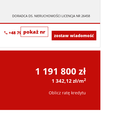
DORADCA DS. NIERUCHOMOŚCI LICENCJA NR 26458
pokaż nr
+48 798-352-683
zostaw wiadomość
1 191 800 zł
2
1 342,12 zł/m
Oblicz ratę kredytu