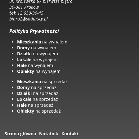
ul. Królewska 67 pierwsze piętro
30-081 Kraków
tel
: 12 630-90-45
biuro2@sadurscy.pl
Polityka Prywatności
Mieszkania
na wynajem
Domy
na wynajem
Działki
na wynajem
Lokale
na wynajem
Hale
na wynajem
Obiekty
na wynajem
Mieszkania
na sprzedaż
Domy
na sprzedaż
Działki
na sprzedaż
Lokale
na sprzedaż
Hale
na sprzedaż
Obiekty
na sprzedaż
Strona główna
Notatnik
Kontakt