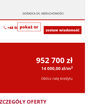
DORADCA DS. NIERUCHOMOŚCI
pokaż nr
+48 505-236-943
zostaw wiadomość
952 700 zł
2
14 000,00 zł/m
Oblicz ratę kredytu
ZCZEGÓŁY OFERTY