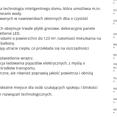
 technologia inteligentnego domu, która umożliwia m.in.
ST
worami wody.
owanych w nawiewnikach okiennych dba o czystość
OK
h obejmuje trwałe płytki gresowe, dekoracyjne panele
tlenie LED.
IN
grodami o powierzchni do 123 m², natomiast mieszkania na
 balkony.
BA
ją utracie ciepła, co przekłada się na oszczędności
RO
świetlenie wnętrz.
acja ładowania pojazdów elektrycznych, z myślą o
PA
 środków transportu.
W 
czne, ale również poprawią jakość powietrza i obniżą
PL
idealne miejsce dla osób szukających spokoju i bliskości
WI
 rozwiązań technologicznych.
GA
W