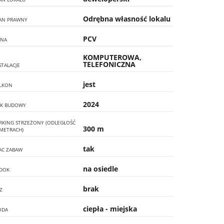
Odrębna własność lokalu
AN PRAWNY
PCV
NA
KOMPUTEROWA,
TELEFONICZNA
STALACJE
jest
LKON
2024
K BUDOWY
RKING STRZEŻONY (ODLEGŁOŚĆ
300 m
METRACH)
tak
AC ZABAW
na osiedle
DOK
brak
Z
ciepła - miejska
ODA