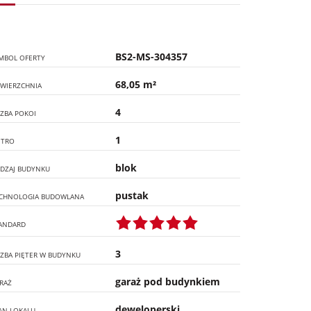
BS2-MS-304357
MBOL OFERTY
68,05 m²
WIERZCHNIA
4
CZBA POKOI
1
ĘTRO
blok
DZAJ BUDYNKU
pustak
CHNOLOGIA BUDOWLANA
ANDARD
3
CZBA PIĘTER W BUDYNKU
garaż pod budynkiem
RAŻ
deweloperski
AN LOKALU