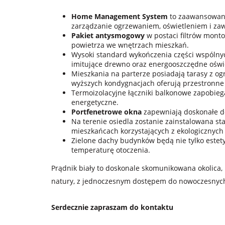
Home Management System
to zaawansowana
zarządzanie ogrzewaniem, oświetleniem i za
Pakiet antysmogowy
w postaci filtrów mont
powietrza we wnętrzach mieszkań.
Wysoki standard wykończenia części wspólnyc
imitujące drewno oraz energooszczędne oświe
Mieszkania na parterze posiadają tarasy z o
wyższych kondygnacjach oferują przestronne
Termoizolacyjne łączniki balkonowe zapobiega
energetyczne.
Portfenetrowe okna
zapewniają doskonałe do
Na terenie osiedla zostanie zainstalowana st
mieszkańcach korzystających z ekologicznych
Zielone dachy budynków będą nie tylko estety
temperaturę otoczenia.
Prądnik biały to doskonale skomunikowana okolica, 
natury, z jednoczesnym dostępem do nowoczesnych
Serdecznie zapraszam do kontaktu