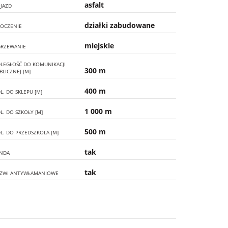
asfalt
JAZD
działki zabudowane
OCZENIE
miejskie
RZEWANIE
LEGŁOŚĆ DO KOMUNIKACJI
300 m
BLICZNEJ [M]
400 m
L. DO SKLEPU [M]
1 000 m
L. DO SZKOŁY [M]
500 m
L. DO PRZEDSZKOLA [M]
tak
NDA
tak
ZWI ANTYWŁAMANIOWE