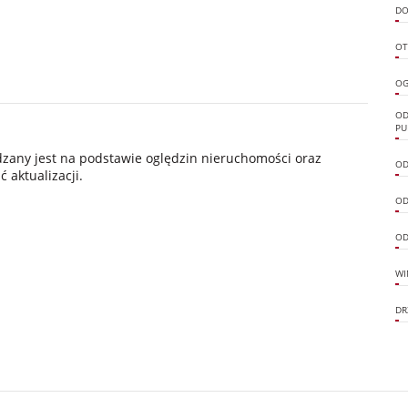
DO
OT
OG
OD
PU
ądzany jest na podstawie oględzin nieruchomości oraz
OD
 aktualizacji.
OD
OD
WI
DR