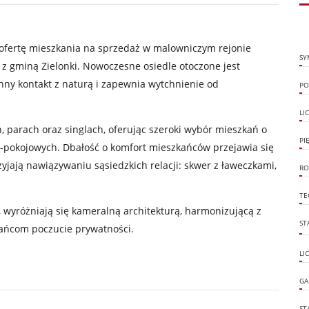
fertę mieszkania na sprzedaż w malowniczym rejonie
SY
y z gminą Zielonki. Nowoczesne osiedle otoczone jest
nny kontakt z naturą i zapewnia wytchnienie od
PO
LI
, parach oraz singlach, oferując szeroki wybór mieszkań o
PI
i 4-pokojowych. Dbałość o komfort mieszkańców przejawia się
zyjają nawiązywaniu sąsiedzkich relacji: skwer z ławeczkami,
RO
TE
 wyróżniają się kameralną architekturą, harmonizującą z
ST
kańcom poczucie prywatności.
LI
GA
ST