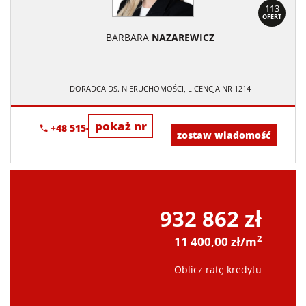
113
OFERT
BARBARA
NAZAREWICZ
DORADCA DS. NIERUCHOMOŚCI, LICENCJA NR 1214
pokaż nr
+48 515-634-552
zostaw wiadomość
932 862 zł
2
11 400,00 zł/m
Oblicz ratę kredytu