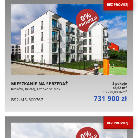
BEZ PROWIZJI
MIESZKANIE NA SPRZEDAŻ
2 pokoje
2
43,62 m
Kraków, Ruczaj, Czerwone Maki
2
16 779,00 zł/m
731 900 zł
BS2-MS-300767
BEZ PROWIZJI