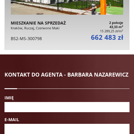
MIESZKANIE NA SPRZEDAŻ
2 pokoje
2
43,33 m
Kraków, Ruczaj, Czerwone Maki
2
15 289,25 zł/m
662 483 zł
BS2-MS-300798
KONTAKT DO AGENTA - BARBARA NAZAREWICZ
IMIĘ
E-MAIL