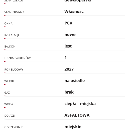
STAN LOKALU
Własność
STAN PRAWNY
PCV
OKNA
nowe
INSTALACJE
jest
BALKON
1
LICZBA BALKONÓW
2027
ROK BUDOWY
na osiedle
WIDOK
brak
GAZ
ciepła - miejska
WODA
ASFALTOWA
DOJAZD
miejskie
OGRZEWANIE