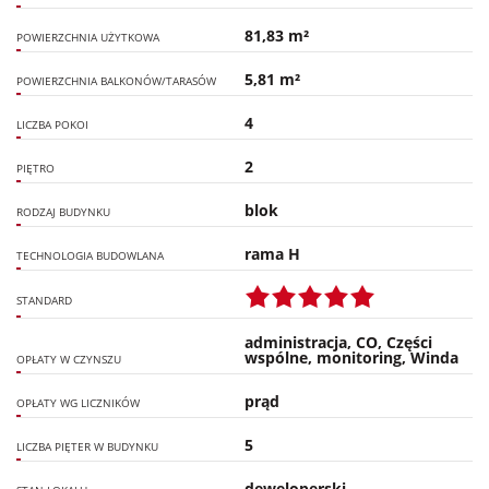
81,83 m²
POWIERZCHNIA UŻYTKOWA
5,81 m²
POWIERZCHNIA BALKONÓW/TARASÓW
4
LICZBA POKOI
2
PIĘTRO
blok
RODZAJ BUDYNKU
rama H
TECHNOLOGIA BUDOWLANA
STANDARD
administracja, CO, Części
wspólne, monitoring, Winda
OPŁATY W CZYNSZU
prąd
OPŁATY WG LICZNIKÓW
5
LICZBA PIĘTER W BUDYNKU
deweloperski