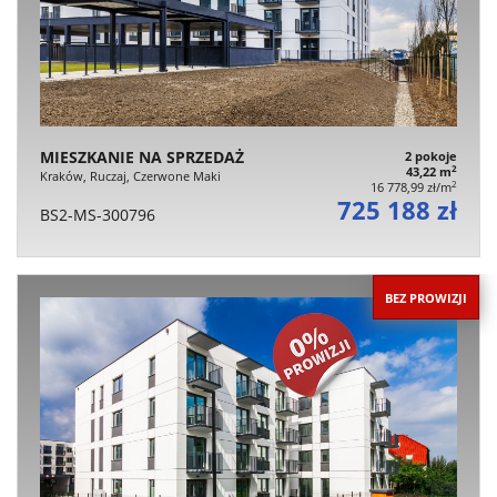
MIESZKANIE NA SPRZEDAŻ
2 pokoje
2
43,22 m
Kraków, Ruczaj, Czerwone Maki
2
16 778,99 zł/m
725 188 zł
BS2-MS-300796
BEZ PROWIZJI