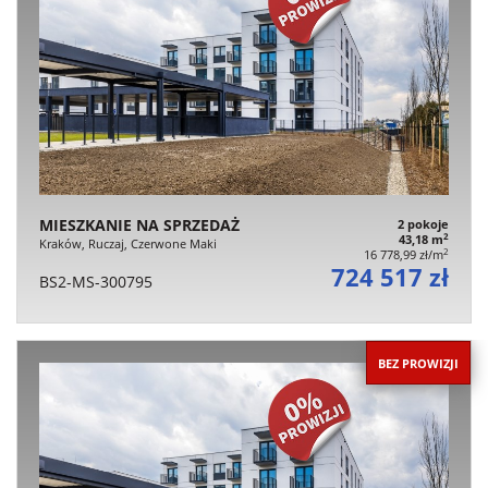
MIESZKANIE NA SPRZEDAŻ
2 pokoje
2
43,18 m
Kraków, Ruczaj, Czerwone Maki
2
16 778,99 zł/m
724 517 zł
BS2-MS-300795
BEZ PROWIZJI