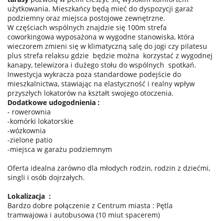
użytkowania. Mieszkańcy będą mieć do dyspozycji garaż
podziemny oraz miejsca postojowe zewnętrzne.
W częściach wspólnych znajdzie się 100m strefa
coworkingowa wyposażona w wygodne stanowiska, która
wieczorem zmieni się w klimatyczną salę do jogi czy pilatesu
plus strefa relaksu gdzie
będzie można
korzystać z wygodnej
kanapy, telewizora i dużego stołu do wspólnych
spotkań.
Inwestycja wykracza poza standardowe podejście do
mieszkalnictwa, stawiając na elastyczność i realny wpływ
przyszłych lokatorów na kształt swojego otoczenia.
Dodatkowe udogodnienia :
- rowerownia
-komórki lokatorskie
-wózkownia
-zielone patio
-miejsca w garażu podziemnym
Oferta idealna zarówno dla młodych rodzin, rodzin z dziećmi,
singli i osób dojrzałych.
Lokalizacja
:
Bardzo dobre połączenie z Centrum miasta : Pętla
tramwajowa i autobusowa (10 miut spacerem)