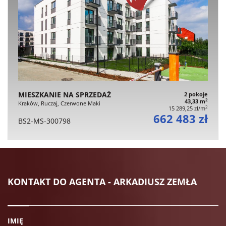
MIESZKANIE NA SPRZEDAŻ
2 pokoje
2
43,33 m
Kraków, Ruczaj, Czerwone Maki
2
15 289,25 zł/m
662 483 zł
BS2-MS-300798
KONTAKT DO AGENTA - ARKADIUSZ ZEMŁA
IMIĘ