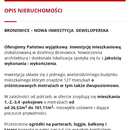
OPIS NIERUCHOMOŚCI
BRONOWICE – NOWA INWESTYCJA
DEWELOPERSKA
Oferujemy Państwu wyjątkową
inwestycję mieszkaniową
,
zlokalizowaną w dzielnicy Bronowice. Nowoczesna
architektura i doskonała lokalizacja spotyka się tu z
jakością
wykonania
i
wykończenia
.
Inwestycja składa się z jednego, wielorodzinnego budynku
mieszkalnego którym znajdzie 127 mieszkań
o
zróżnicowanych metrażach w tym także dwupoziomowe.
W zależności od potrzeb, w ofercie znajdują się
mieszkania
1,-2,-3,4 -pokojowe
o metrażach
od
2
2
od 26,52m
do 101,11m
– niezwykle ustawne i dające
poczucie prywatności.
Przestronne
ogródki na parterach, loggie, balkony i
tarasy
pozwolą w pełni cieszyć się wysokim komfortem