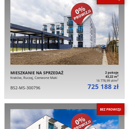
MIESZKANIE NA SPRZEDAŻ
2 pokoje
2
43,22 m
Kraków, Ruczaj, Czerwone Maki
2
16 778,99 zł/m
725 188 zł
BS2-MS-300796
BEZ PROWIZJI