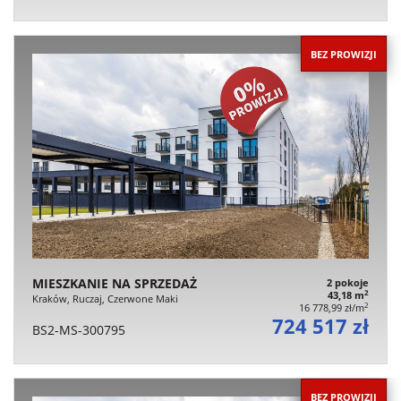
BEZ PROWIZJI
MIESZKANIE NA SPRZEDAŻ
2 pokoje
2
43,18 m
Kraków, Ruczaj, Czerwone Maki
2
16 778,99 zł/m
724 517 zł
BS2-MS-300795
BEZ PROWIZJI