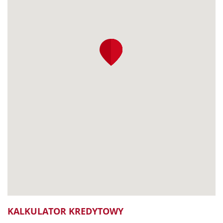
KALKULATOR KREDYTOWY