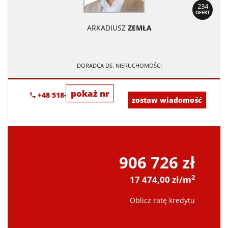
234
OFERT
ARKADIUSZ
ZEMŁA
DORADCA DS. NIERUCHOMOŚCI
pokaż nr
+48 518-706-552
zostaw wiadomość
906 726 zł
2
17 474,00 zł/m
Oblicz ratę kredytu