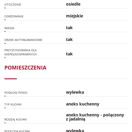
osiedle
OTOCZENIE
miejskie
OGRZEWANIE
tak
WINDA
tak
DRZWI ANTYWŁAMANIOWE
PRZYSTOSOWANIA DLA
tak
NIEPEŁNOSPRAWNYCH
POMIESZCZENIA
wylewka
PODŁOGI POKOI
aneks kuchenny
TYP KUCHNI
aneks kuchenny - połączony
z jadalnią
RODZAJ KUCHNI
wylewka
PODŁOGA KUCHNI