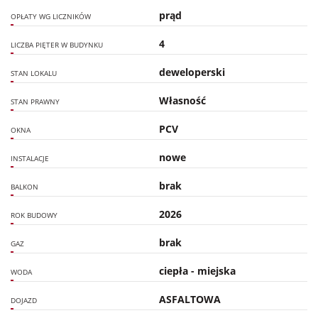
prąd
OPŁATY WG LICZNIKÓW
4
LICZBA PIĘTER W BUDYNKU
deweloperski
STAN LOKALU
Własność
STAN PRAWNY
PCV
OKNA
nowe
INSTALACJE
brak
BALKON
2026
ROK BUDOWY
brak
GAZ
ciepła - miejska
WODA
ASFALTOWA
DOJAZD