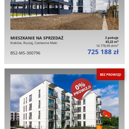
MIESZKANIE NA SPRZEDAŻ
2 pokoje
2
43,22 m
Kraków, Ruczaj, Czerwone Maki
2
16 778,99 zł/m
725 188 zł
BS2-MS-300796
BEZ PROWIZJI