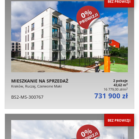
BEZ PROWIZJI
MIESZKANIE NA SPRZEDAŻ
2 pokoje
2
43,62 m
Kraków, Ruczaj, Czerwone Maki
2
16 779,00 zł/m
731 900 zł
BS2-MS-300767
BEZ PROWIZJI