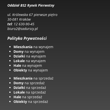
Oddział BS2 Rynek Pierwotny
ul. Królewska 67 pierwsze piętro
30-081 Kraków
tel
: 12 630-90-45
biuro2@sadurscy.pl
Polityka Prywatności
Mieszkania
na wynajem
Domy
na wynajem
Działki
na wynajem
Lokale
na wynajem
Hale
na wynajem
Obiekty
na wynajem
Mieszkania
na sprzedaż
Domy
na sprzedaż
Działki
na sprzedaż
Lokale
na sprzedaż
Hale
na sprzedaż
Obiekty
na sprzedaż