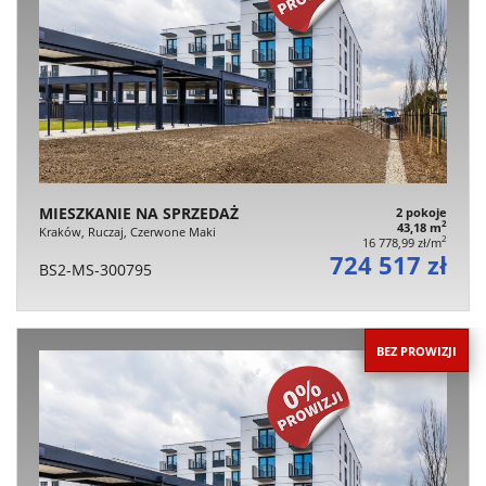
MIESZKANIE NA SPRZEDAŻ
2 pokoje
2
43,18 m
Kraków, Ruczaj, Czerwone Maki
2
16 778,99 zł/m
724 517 zł
BS2-MS-300795
BEZ PROWIZJI