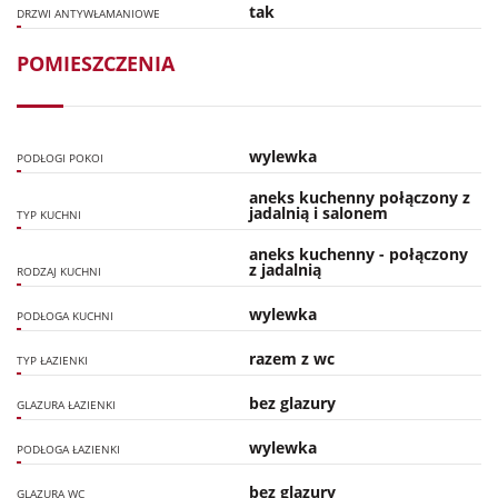
tak
DRZWI ANTYWŁAMANIOWE
POMIESZCZENIA
wylewka
PODŁOGI POKOI
aneks kuchenny połączony z
jadalnią i salonem
TYP KUCHNI
aneks kuchenny - połączony
z jadalnią
RODZAJ KUCHNI
wylewka
PODŁOGA KUCHNI
razem z wc
TYP ŁAZIENKI
bez glazury
GLAZURA ŁAZIENKI
wylewka
PODŁOGA ŁAZIENKI
bez glazury
GLAZURA WC