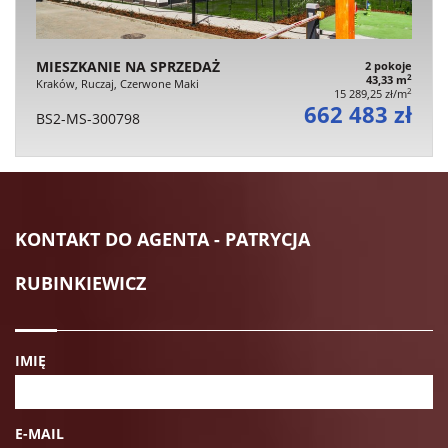
MIESZKANIE NA SPRZEDAŻ
2 pokoje
2
43,33 m
Kraków, Ruczaj, Czerwone Maki
2
15 289,25 zł/m
662 483 zł
BS2-MS-300798
KONTAKT DO AGENTA - PATRYCJA
RUBINKIEWICZ
IMIĘ
E-MAIL