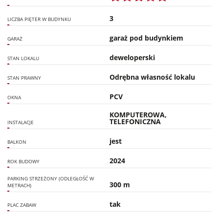
3
LICZBA PIĘTER W BUDYNKU
garaż pod budynkiem
GARAŻ
deweloperski
STAN LOKALU
Odrębna własność lokalu
STAN PRAWNY
PCV
OKNA
KOMPUTEROWA,
TELEFONICZNA
INSTALACJE
jest
BALKON
2024
ROK BUDOWY
PARKING STRZEŻONY (ODLEGŁOŚĆ W
300 m
METRACH)
tak
PLAC ZABAW