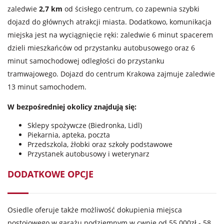
zaledwie
2,7 km
od ścisłego centrum, co zapewnia szybki
dojazd do głównych atrakcji miasta. Dodatkowo, komunikacja
miejska jest na wyciągnięcie ręki: zaledwie 6 minut spacerem
dzieli mieszkańców od przystanku autobusowego oraz 6
minut samochodowej odległości do przystanku
tramwajowego. Dojazd do centrum Krakowa zajmuje zaledwie
13 minut samochodem.
W bezpośredniej okolicy znajdują się:
Sklepy spożywcze (Biedronka, Lidl)
Piekarnia, apteka, poczta
Przedszkola, żłobki oraz szkoły podstawowe
Przystanek autobusowy i weterynarz
DODATKOWE OPCJE
Osiedle oferuje także możliwość dokupienia miejsca
postojowego w garażu podziemnym w cwnie od 55 000zł - 58