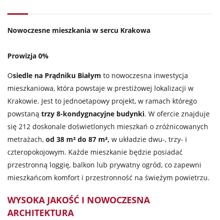
Nowoczesne mieszkania w sercu Krakowa
Prowizja 0%
O
siedle na Prądniku Białym
to nowoczesna inwestycja
mieszkaniowa, która powstaje w prestiżowej lokalizacji w
Krakowie. Jest to jednoetapowy projekt, w ramach którego
powstaną
trzy 8-kondygnacyjne budynki
. W ofercie znajduje
się 212 doskonale doświetlonych mieszkań o zróżnicowanych
metrażach,
od 38 m² do 87 m²,
w układzie dwu-, trzy- i
czteropokojowym. Każde mieszkanie będzie posiadać
przestronną loggię, balkon lub prywatny ogród, co zapewni
mieszkańcom komfort i przestronność na świeżym powietrzu.
WYSOKA JAKOŚĆ I NOWOCZESNA
ARCHITEKTURA