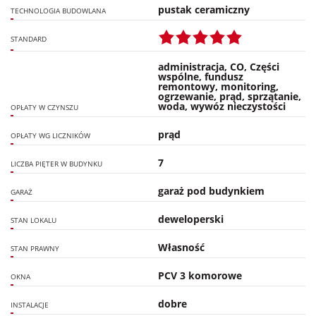
pustak ceramiczny
TECHNOLOGIA BUDOWLANA
STANDARD
administracja, CO, Części
wspólne, fundusz
remontowy, monitoring,
ogrzewanie, prąd, sprzątanie,
woda, wywóz nieczystości
OPŁATY W CZYNSZU
prąd
OPŁATY WG LICZNIKÓW
7
LICZBA PIĘTER W BUDYNKU
garaż pod budynkiem
GARAŻ
deweloperski
STAN LOKALU
Własność
STAN PRAWNY
PCV 3 komorowe
OKNA
dobre
INSTALACJE