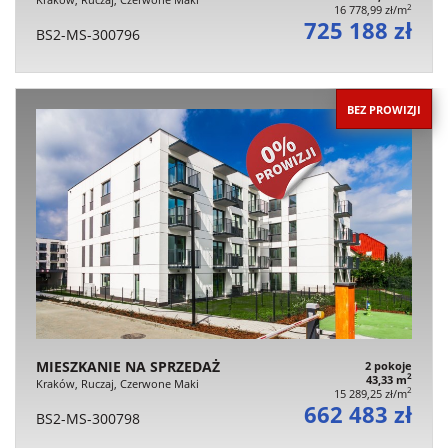
2
16 778,99 zł/m
725 188 zł
BS2-MS-300796
BEZ PROWIZJI
MIESZKANIE NA SPRZEDAŻ
2 pokoje
2
43,33 m
Kraków, Ruczaj, Czerwone Maki
2
15 289,25 zł/m
662 483 zł
BS2-MS-300798