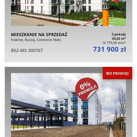
MIESZKANIE NA SPRZEDAŻ
2 pokoje
2
43,62 m
Kraków, Ruczaj, Czerwone Maki
2
16 779,00 zł/m
731 900 zł
BS2-MS-300767
BEZ PROWIZJI