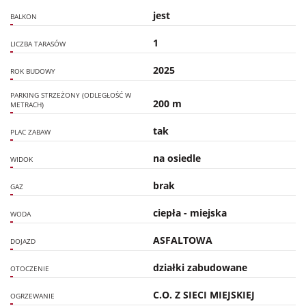
jest
BALKON
1
LICZBA TARASÓW
2025
ROK BUDOWY
PARKING STRZEŻONY (ODLEGŁOŚĆ W
200 m
METRACH)
tak
PLAC ZABAW
na osiedle
WIDOK
brak
GAZ
ciepła - miejska
WODA
ASFALTOWA
DOJAZD
działki zabudowane
OTOCZENIE
C.O. Z SIECI MIEJSKIEJ
OGRZEWANIE