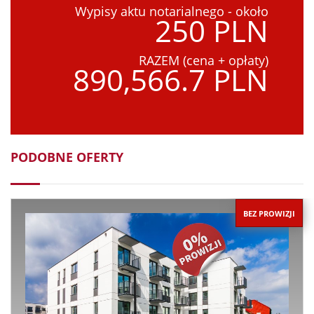
Wypisy aktu notarialnego - około
250 PLN
RAZEM (cena + opłaty)
890,566.7 PLN
PODOBNE OFERTY
BEZ PROWIZJI