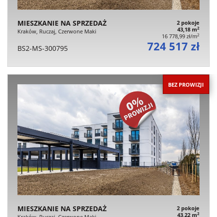
MIESZKANIE NA SPRZEDAŻ
2 pokoje
2
43,18 m
Kraków, Ruczaj, Czerwone Maki
2
16 778,99 zł/m
724 517 zł
BS2-MS-300795
BEZ PROWIZJI
MIESZKANIE NA SPRZEDAŻ
2 pokoje
2
43,22 m
Kraków, Ruczaj, Czerwone Maki