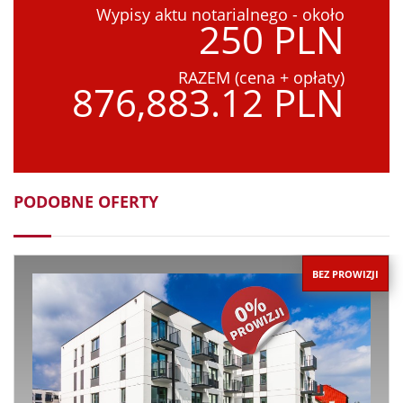
Wypisy aktu notarialnego - około
250 PLN
RAZEM (cena + opłaty)
876,883.12 PLN
PODOBNE OFERTY
BEZ PROWIZJI