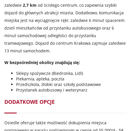
zaledwie
2,7 km
od ścisłego centrum, co zapewnia szybki
dojazd do głównych atrakcji miasta. Dodatkowo, komunikacja
miejska jest na wyciągnięcie ręki: zaledwie 6 minut spacerem
dzieli mieszkańców od przystanku autobusowego oraz 6
minut samochodowej odległości do przystanku
tramwajowego. Dojazd do centrum Krakowa zajmuje zaledwie
13 minut samochodem.
W bezpośredniej okolicy znajdują się:
Sklepy spożywcze (Biedronka, Lidl)
Piekarnia, apteka, poczta
Przedszkola, żłobki oraz szkoły podstawowe
Przystanek autobusowy i weterynarz
DODATKOWE OPCJE
Osiedle oferuje także możliwość dokupienia miejsca
postojowego w garażu podziemnym w cwnie od 55 000zł - 58