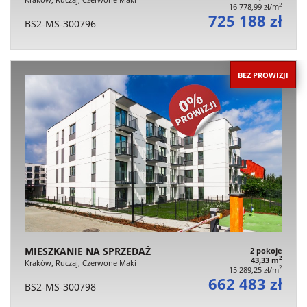
2
16 778,99 zł/m
725 188 zł
BS2-MS-300796
BEZ PROWIZJI
MIESZKANIE NA SPRZEDAŻ
2 pokoje
2
43,33 m
Kraków, Ruczaj, Czerwone Maki
2
15 289,25 zł/m
662 483 zł
BS2-MS-300798