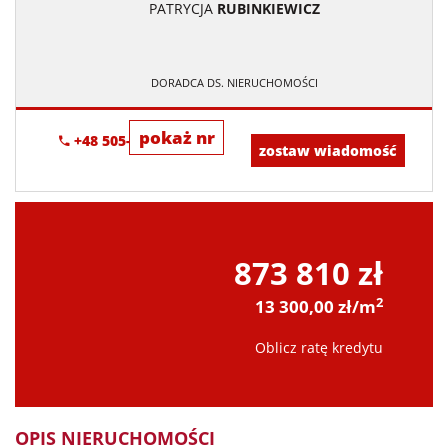
PATRYCJA
RUBINKIEWICZ
DORADCA DS. NIERUCHOMOŚCI
pokaż nr
+48 505-236-943
zostaw wiadomość
873 810 zł
2
13 300,00 zł/m
Oblicz ratę kredytu
OPIS NIERUCHOMOŚCI