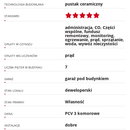
pustak ceramiczny
TECHNOLOGIA BUDOWLANA
STANDARD
administracja, CO, Części
wspólne, fundusz
remontowy, monitoring,
ogrzewanie, prąd, sprzątanie,
woda, wywóz nieczystości
OPŁATY W CZYNSZU
prąd
OPŁATY WG LICZNIKÓW
7
LICZBA PIĘTER W BUDYNKU
garaż pod budynkiem
GARAŻ
deweloperski
STAN LOKALU
Własność
STAN PRAWNY
PCV 3 komorowe
OKNA
dobre
INSTALACJE