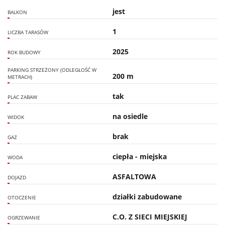
jest
BALKON
1
LICZBA TARASÓW
2025
ROK BUDOWY
PARKING STRZEŻONY (ODLEGŁOŚĆ W
200 m
METRACH)
tak
PLAC ZABAW
na osiedle
WIDOK
brak
GAZ
ciepła - miejska
WODA
ASFALTOWA
DOJAZD
działki zabudowane
OTOCZENIE
C.O. Z SIECI MIEJSKIEJ
OGRZEWANIE