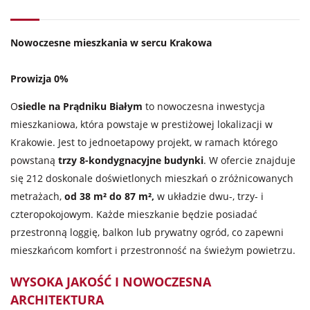
Nowoczesne mieszkania w sercu Krakowa
Prowizja 0%
O
siedle na Prądniku Białym
to nowoczesna inwestycja
mieszkaniowa, która powstaje w prestiżowej lokalizacji w
Krakowie. Jest to jednoetapowy projekt, w ramach którego
powstaną
trzy 8-kondygnacyjne budynki
. W ofercie znajduje
się 212 doskonale doświetlonych mieszkań o zróżnicowanych
metrażach,
od 38 m² do 87 m²,
w układzie dwu-, trzy- i
czteropokojowym. Każde mieszkanie będzie posiadać
przestronną loggię, balkon lub prywatny ogród, co zapewni
mieszkańcom komfort i przestronność na świeżym powietrzu.
WYSOKA JAKOŚĆ I NOWOCZESNA
ARCHITEKTURA