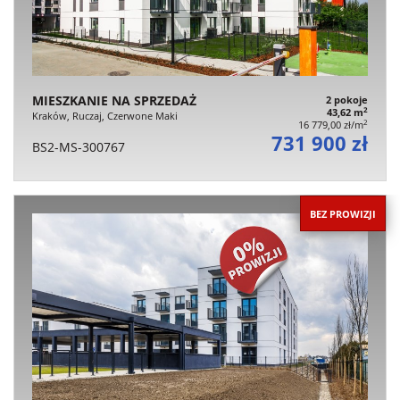
MIESZKANIE NA SPRZEDAŻ
2 pokoje
2
43,62 m
Kraków, Ruczaj, Czerwone Maki
2
16 779,00 zł/m
731 900 zł
BS2-MS-300767
BEZ PROWIZJI