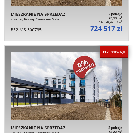
MIESZKANIE NA SPRZEDAŻ
2 pokoje
2
43,18 m
Kraków, Ruczaj, Czerwone Maki
2
16 778,99 zł/m
724 517 zł
BS2-MS-300795
BEZ PROWIZJI
MIESZKANIE NA SPRZEDAŻ
2 pokoje
2
43,22 m
Kraków, Ruczaj, Czerwone Maki