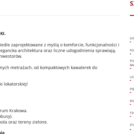
S
KI.
SY
edle zaprojektowane z myślą o komforcie, funkcjonalności i
elegancka architektura oraz liczne udogodnienia sprawiają,
PO
 inwestorów.
PO
BA
anych metrażach, od kompaktowych kawalerek do
LI
 lokatorskiej!
PI
RO
trum Krakowa.
TE
obusy).
kola oraz tereny zielone.
ST
nia