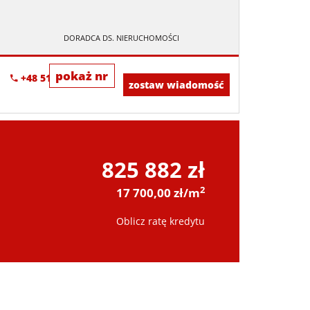
DORADCA DS. NIERUCHOMOŚCI
pokaż nr
+48 518-967-677
zostaw wiadomość
825 882 zł
2
17 700,00 zł/m
Oblicz ratę kredytu