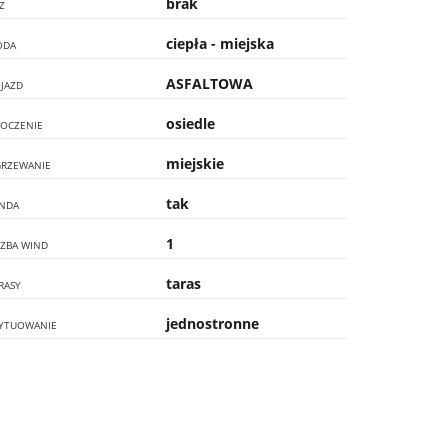
brak
Z
ciepła - miejska
ODA
ASFALTOWA
JAZD
osiedle
OCZENIE
miejskie
RZEWANIE
tak
NDA
1
CZBA WIND
taras
RASY
jednostronne
YTUOWANIE