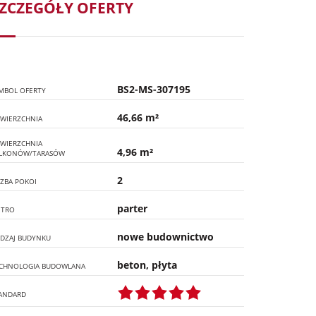
ZCZEGÓŁY OFERTY
BS2-MS-307195
MBOL OFERTY
46,66 m²
WIERZCHNIA
WIERZCHNIA
4,96 m²
LKONÓW/TARASÓW
2
CZBA POKOI
parter
ĘTRO
nowe budownictwo
DZAJ BUDYNKU
beton, płyta
CHNOLOGIA BUDOWLANA
ANDARD