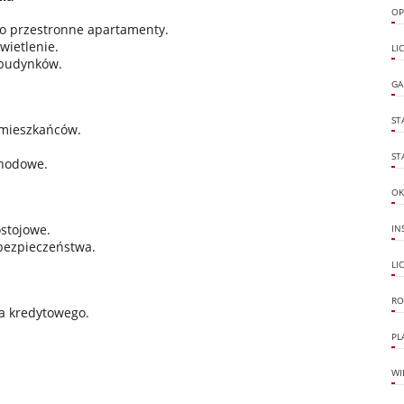
OP
o przestronne apartamenty.
wietlenie.
LI
 budynków.
GA
ST
a mieszkańców.
ST
chodowe.
OK
stojowe.
IN
 bezpieczeństwa.
LI
RO
a kredytowego.
PL
WI