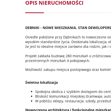
OPIS NIERUCHOMOŚCI
DEBNIKI - NOWE MIESZKANIA, STAN DEWELOPERS
Osiedle położone przy Dębnikach to nowoczesne osi
wysokim standardzie życia. Doskonała lokalizacja, 
że jest to idealne miejsce zarówno dla rodzin, jak i
Projekt zakłada budowę 280 mieszkań o zróżnicow
przestronnych mieszkań 4 pokojowych.
Możliwość zakupu miejsca postojowego oraz komórki
Świetna lokalizacja
Spokojna okolica z szybkim dostępem do cen
Bliskość komunikacji miejskiej (tramwaje, aut
W pobliżu sklepy, restauracje, szkoły, przedsz
Nowoczesna architektura i funkcjonalne mieszka