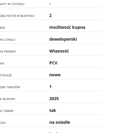
-
ŁATY W CZYNSZU
2
CZBA PIĘTER W BUDYNKU
możliwość kupna
RAŻ
deweloperski
AN LOKALU
Własność
AN PRAWNY
PCV
NA
nowe
STALACJE
1
CZBA TARASÓW
2025
K BUDOWY
tak
AC ZABAW
na osiedle
DOK