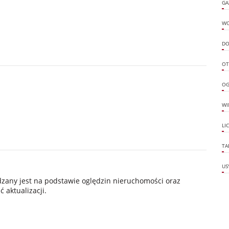
GA
W
DO
OT
OG
WI
LI
TA
US
ądzany jest na podstawie oględzin nieruchomości oraz
 aktualizacji.