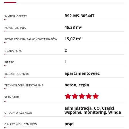
BS2-MS-305447
SYMBOL OFERTY
45,38 m²
POWIERZCHNIA
15,07 m²
POWIERZCHNIA BALKONÓW/TARASÓW
2
LICZBA POKOI
1
PIĘTRO
apartamentowiec
RODZAJ BUDYNKU
beton, cegła
TECHNOLOGIA BUDOWLANA
STANDARD
administracja, CO, Części
wspólne, monitoring, Winda
OPŁATY W CZYNSZU
prąd
OPŁATY WG LICZNIKÓW