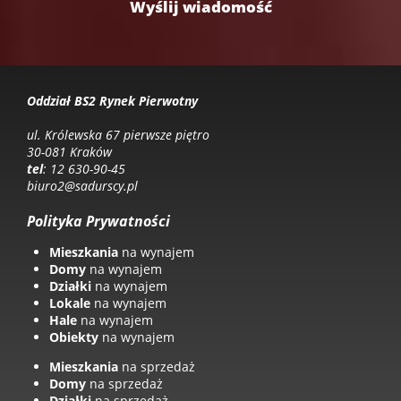
Oddział BS2 Rynek Pierwotny
ul. Królewska 67 pierwsze piętro
30-081 Kraków
tel
: 12 630-90-45
biuro2@sadurscy.pl
Polityka Prywatności
Mieszkania
na wynajem
Domy
na wynajem
Działki
na wynajem
Lokale
na wynajem
Hale
na wynajem
Obiekty
na wynajem
Mieszkania
na sprzedaż
Domy
na sprzedaż
Działki
na sprzedaż