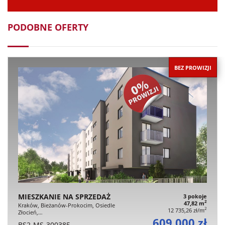
PODOBNE OFERTY
BEZ PROWIZJI
MIESZKANIE NA SPRZEDAŻ
3 pokoje
2
47,82 m
Kraków, Bieżanów-Prokocim, Osiedle
2
12 735,26 zł/m
Złocień,…
609 000 zł
BS2-MS-300385