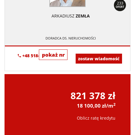
233
OFERT
ARKADIUSZ
ZEMŁA
DORADCA DS. NIERUCHOMOŚCI
pokaż nr
+48 518-706-552
zostaw wiadomość
821 378 zł
2
18 100,00 zł/m
Oblicz ratę kredytu