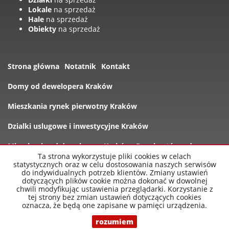
Lokale
na sprzedaż
Hale
na sprzedaż
Obiekty
na sprzedaż
Strona główna
Notatnik
Kontakt
Domy od dewelopera Kraków
Mieszkania rynek pierwotny Kraków
Dzialki uslugowe i inwestycyjne Kraków
Mieszkania od dewelopera Kraków
Rynek wtórny domy
Ta strona wykorzystuje pliki cookies w celach
statystycznych oraz w celu dostosowania naszych serwisów
Oferty
do indywidualnych potrzeb klientów. Zmiany ustawień
dotyczących plików cookie można dokonać w dowolnej
chwili modyfikując ustawienia przeglądarki. Korzystanie z
tej strony bez zmian ustawień dotyczących cookies
oznacza, że będą one zapisane w pamięci urządzenia.
nowe-mieszkania-krakow.pl
2026
Program dla biur
nieruchomości
Galactica Virgo
rozumiem