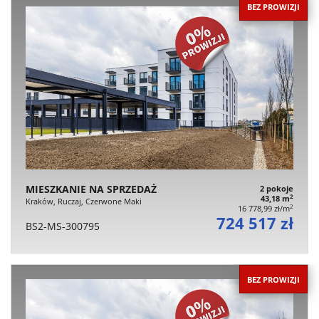
BEZ PROWIZJI
MIESZKANIE NA SPRZEDAŻ
2 pokoje
2
43,18 m
Kraków, Ruczaj, Czerwone Maki
2
16 778,99 zł/m
724 517 zł
BS2-MS-300795
BEZ PROWIZJI