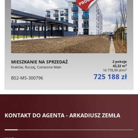
MIESZKANIE NA SPRZEDAŻ
2 pokoje
2
43,22 m
Kraków, Ruczaj, Czerwone Maki
2
16 778,99 zł/m
725 188 zł
BS2-MS-300796
KONTAKT DO AGENTA - ARKADIUSZ ZEMŁA