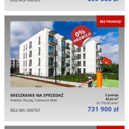
BEZ PROWIZJI
MIESZKANIE NA SPRZEDAŻ
2 pokoje
2
43,62 m
Kraków, Ruczaj, Czerwone Maki
2
16 779,00 zł/m
731 900 zł
BS2-MS-300767