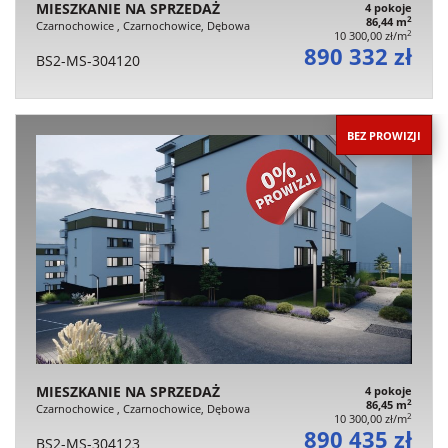
MIESZKANIE NA SPRZEDAŻ
4 pokoje
2
86,44 m
Czarnochowice , Czarnochowice, Dębowa
2
10 300,00 zł/m
890 332 zł
BS2-MS-304120
BEZ PROWIZJI
MIESZKANIE NA SPRZEDAŻ
4 pokoje
2
86,45 m
Czarnochowice , Czarnochowice, Dębowa
2
10 300,00 zł/m
890 435 zł
BS2-MS-304123