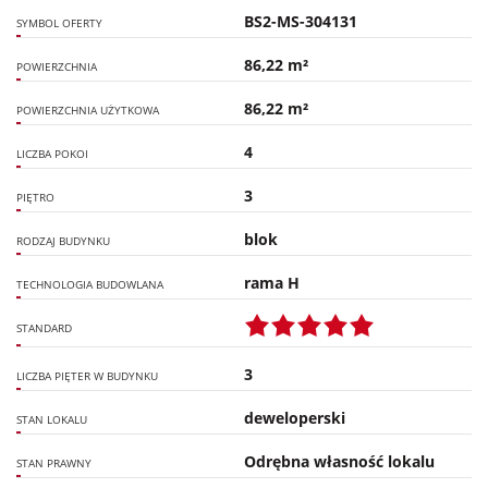
BS2-MS-304131
SYMBOL OFERTY
86,22 m²
POWIERZCHNIA
86,22 m²
POWIERZCHNIA UŻYTKOWA
4
LICZBA POKOI
3
PIĘTRO
blok
RODZAJ BUDYNKU
rama H
TECHNOLOGIA BUDOWLANA
STANDARD
3
LICZBA PIĘTER W BUDYNKU
deweloperski
STAN LOKALU
Odrębna własność lokalu
STAN PRAWNY