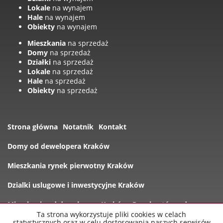
Lokale
na wynajem
Hale
na wynajem
Obiekty
na wynajem
Mieszkania
na sprzedaż
Domy
na sprzedaż
Działki
na sprzedaż
Lokale
na sprzedaż
Hale
na sprzedaż
Obiekty
na sprzedaż
Strona główna
Notatnik
Kontakt
Domy od dewelopera Kraków
Mieszkania rynek pierwotny Kraków
Dzialki uslugowe i inwestycyjne Kraków
Mieszkania od dewelopera Kraków
Rynek wtórny domy
Ta strona wykorzystuje pliki cookies w celach
statystycznych oraz w celu dostosowania naszych serwisów