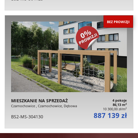
BEZ PROWIZJI
MIESZKANIE NA SPRZEDAŻ
4 pokoje
2
86,13 m
Czarnochowice , Czarnochowice, Dębowa
2
10 300,00 zł/m
887 139 zł
BS2-MS-304130