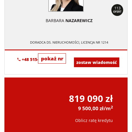
113
OFERT
BARBARA
NAZAREWICZ
DORADCA DS. NIERUCHOMOŚCI, LICENCJA NR 1214
pokaż nr
+48 515-634-552
zostaw wiadomość
819 090 zł
2
9 500,00 zł/m
Oblicz ratę kredytu