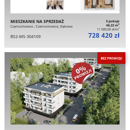
MIESZKANIE NA SPRZEDAŻ
3 pokoje
2
66,22 m
Czarnochowice , Czarnochowice, Dębowa
2
11 000,00 zł/m
728 420 zł
BS2-MS-304109
BEZ PROWIZJI