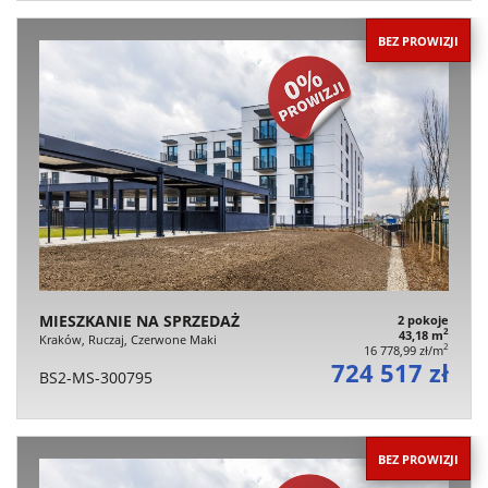
BEZ PROWIZJI
MIESZKANIE NA SPRZEDAŻ
2 pokoje
2
43,18 m
Kraków, Ruczaj, Czerwone Maki
2
16 778,99 zł/m
724 517 zł
BS2-MS-300795
BEZ PROWIZJI