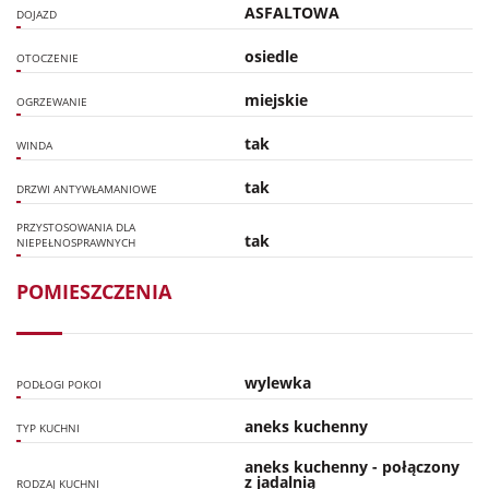
ASFALTOWA
DOJAZD
osiedle
OTOCZENIE
miejskie
OGRZEWANIE
tak
WINDA
tak
DRZWI ANTYWŁAMANIOWE
PRZYSTOSOWANIA DLA
tak
NIEPEŁNOSPRAWNYCH
POMIESZCZENIA
wylewka
PODŁOGI POKOI
aneks kuchenny
TYP KUCHNI
aneks kuchenny - połączony
z jadalnią
RODZAJ KUCHNI