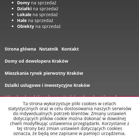
Domy
na sprzedaż
Działki
na sprzedaż
Lokale
na sprzedaż
Hale
na sprzedaż
Obiekty
na sprzedaż
Strona główna
Notatnik
Kontakt
Domy od dewelopera Kraków
Mieszkania rynek pierwotny Kraków
Dzialki uslugowe i inwestycyjne Kraków
Mieszkania od dewelopera Kraków
Rynek wtórny domy
Ta strona wykorzystuje pliki cookies w celach
statystycznych oraz w celu dostosowania naszych serwisów
Oferty
do indywidualnych potrzeb klientów. Zmiany ustawień
dotyczących plików cookie można dokonać w dowolnej
chwili modyfikując ustawienia przeglądarki. Korzystanie z
tej strony bez zmian ustawień dotyczących cookies
oznacza, że będą one zapisane w pamięci urządzenia.
nowe-mieszkania-krakow.pl
2026
Program dla biur