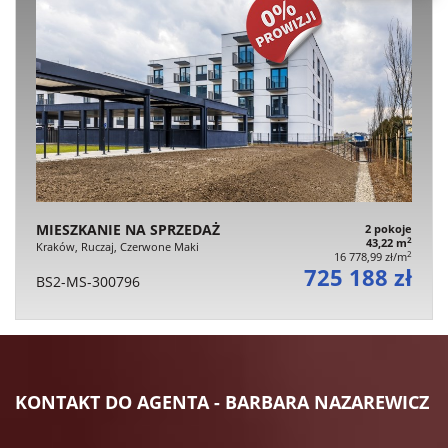
MIESZKANIE NA SPRZEDAŻ
2 pokoje
2
43,22 m
Kraków, Ruczaj, Czerwone Maki
2
16 778,99 zł/m
725 188 zł
BS2-MS-300796
KONTAKT DO AGENTA - BARBARA NAZAREWICZ