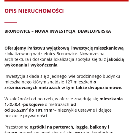
OPIS NIERUCHOMOŚCI
BRONOWICE – NOWA INWESTYCJA
DEWELOPERSKA
Oferujemy Państwu wyjątkową
inwestycję mieszkaniową
,
zlokalizowaną w dzielnicy Bronowice. Nowoczesna
architektura i doskonała lokalizacja spotyka się tu z
jakością
wykonania
i
wykończenia
.
Inwestycja składa się z jednego, wielorodzinnego budynku
mieszkalnego którym znajdzie 127 mieszkań
o
zróżnicowanych metrażach w tym także dwupoziomowe.
W zależności od potrzeb, w ofercie znajdują się
mieszkania
1,-2,-3,4 -pokojowe
o metrażach
od
2
2
od 26,52m
do 101,11m
– niezwykle ustawne i dające
poczucie prywatności.
Przestronne
ogródki na parterach, loggie, balkony i
tarasy
pozwolą w pełni cieszyć się wysokim komfortem