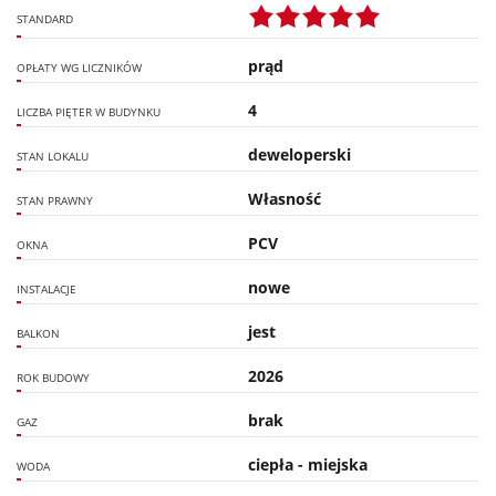
STANDARD
prąd
OPŁATY WG LICZNIKÓW
4
LICZBA PIĘTER W BUDYNKU
deweloperski
STAN LOKALU
Własność
STAN PRAWNY
PCV
OKNA
nowe
INSTALACJE
jest
BALKON
2026
ROK BUDOWY
brak
GAZ
ciepła - miejska
WODA