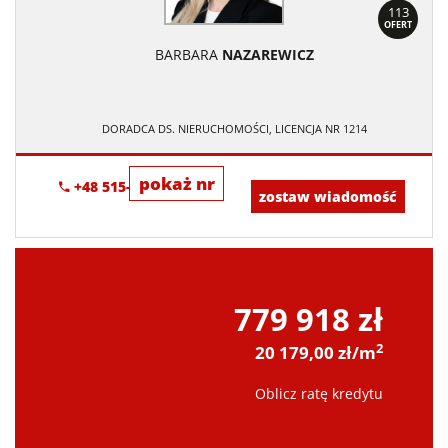
113
OFERT
BARBARA
NAZAREWICZ
DORADCA DS. NIERUCHOMOŚCI, LICENCJA NR 1214
pokaż nr
+48 515-634-552
zostaw wiadomość
779 918 zł
2
20 179,00 zł/m
Oblicz ratę kredytu