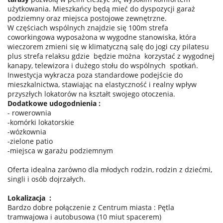
użytkowania. Mieszkańcy będą mieć do dyspozycji garaż
podziemny oraz miejsca postojowe zewnętrzne.
W częściach wspólnych znajdzie się 100m strefa
coworkingowa wyposażona w wygodne stanowiska, która
wieczorem zmieni się w klimatyczną salę do jogi czy pilatesu
plus strefa relaksu gdzie
będzie można
korzystać z wygodnej
kanapy, telewizora i dużego stołu do wspólnych
spotkań.
Inwestycja wykracza poza standardowe podejście do
mieszkalnictwa, stawiając na elastyczność i realny wpływ
przyszłych lokatorów na kształt swojego otoczenia.
Dodatkowe udogodnienia :
- rowerownia
-komórki lokatorskie
-wózkownia
-zielone patio
-miejsca w garażu podziemnym
Oferta idealna zarówno dla młodych rodzin, rodzin z dziećmi,
singli i osób dojrzałych.
Lokalizacja
:
Bardzo dobre połączenie z Centrum miasta : Pętla
tramwajowa i autobusowa (10 miut spacerem)