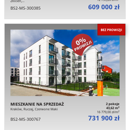
Złocień,…
609 000 zł
BS2-MS-300385
BEZ PROWIZJI
MIESZKANIE NA SPRZEDAŻ
2 pokoje
2
43,62 m
Kraków, Ruczaj, Czerwone Maki
2
16 779,00 zł/m
731 900 zł
BS2-MS-300767