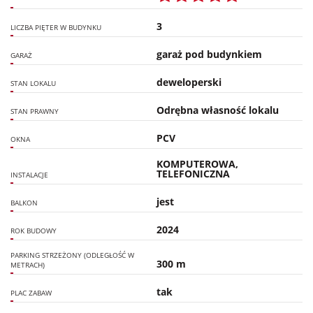
3
LICZBA PIĘTER W BUDYNKU
garaż pod budynkiem
GARAŻ
deweloperski
STAN LOKALU
Odrębna własność lokalu
STAN PRAWNY
PCV
OKNA
KOMPUTEROWA,
TELEFONICZNA
INSTALACJE
jest
BALKON
2024
ROK BUDOWY
PARKING STRZEŻONY (ODLEGŁOŚĆ W
300 m
METRACH)
tak
PLAC ZABAW