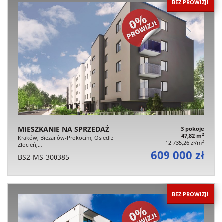
BEZ PROWIZJI
MIESZKANIE NA SPRZEDAŻ
3 pokoje
2
47,82 m
Kraków, Bieżanów-Prokocim, Osiedle
2
12 735,26 zł/m
Złocień,…
609 000 zł
BS2-MS-300385
BEZ PROWIZJI