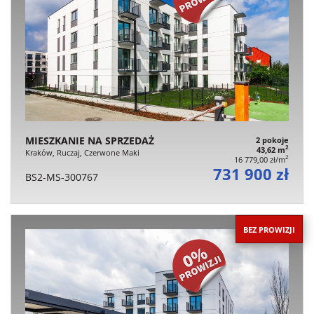
MIESZKANIE NA SPRZEDAŻ
2 pokoje
2
43,62 m
Kraków, Ruczaj, Czerwone Maki
2
16 779,00 zł/m
731 900 zł
BS2-MS-300767
BEZ PROWIZJI