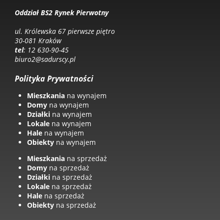
Oddział BS2 Rynek Pierwotny
ul. Królewska 67 pierwsze piętro
30-081 Kraków
tel
: 12 630-90-45
biuro2@sadurscy.pl
Polityka Prywatności
Mieszkania
na wynajem
Domy
na wynajem
Działki
na wynajem
Lokale
na wynajem
Hale
na wynajem
Obiekty
na wynajem
Mieszkania
na sprzedaż
Domy
na sprzedaż
Działki
na sprzedaż
Lokale
na sprzedaż
Hale
na sprzedaż
Obiekty
na sprzedaż