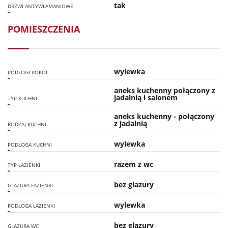
tak
DRZWI ANTYWŁAMANIOWE
POMIESZCZENIA
wylewka
PODŁOGI POKOI
aneks kuchenny połączony z
jadalnią i salonem
TYP KUCHNI
aneks kuchenny - połączony
z jadalnią
RODZAJ KUCHNI
wylewka
PODŁOGA KUCHNI
razem z wc
TYP ŁAZIENKI
bez glazury
GLAZURA ŁAZIENKI
wylewka
PODŁOGA ŁAZIENKI
bez glazury
GLAZURA WC