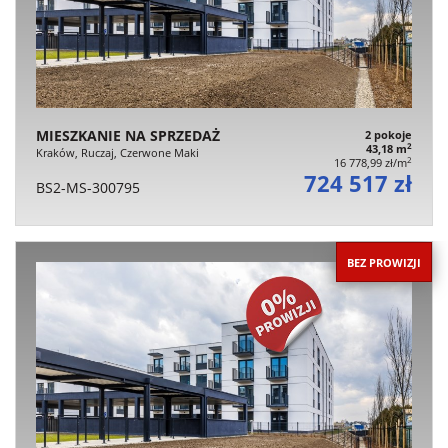
MIESZKANIE NA SPRZEDAŻ
2 pokoje
2
43,18 m
Kraków, Ruczaj, Czerwone Maki
2
16 778,99 zł/m
724 517 zł
BS2-MS-300795
BEZ PROWIZJI