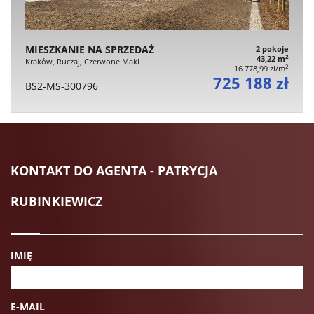
MIESZKANIE NA SPRZEDAŻ
2 pokoje
2
43,22 m
Kraków, Ruczaj, Czerwone Maki
2
16 778,99 zł/m
725 188 zł
BS2-MS-300796
KONTAKT DO AGENTA - PATRYCJA
RUBINKIEWICZ
IMIĘ
E-MAIL