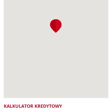
KALKULATOR KREDYTOWY