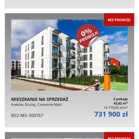
BEZ PROWIZJI
MIESZKANIE NA SPRZEDAŻ
2 pokoje
2
43,62 m
Kraków, Ruczaj, Czerwone Maki
2
16 779,00 zł/m
731 900 zł
BS2-MS-300767
BEZ PROWIZJI