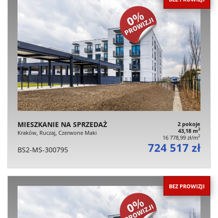
MIESZKANIE NA SPRZEDAŻ
2 pokoje
2
43,18 m
Kraków, Ruczaj, Czerwone Maki
2
16 778,99 zł/m
724 517 zł
BS2-MS-300795
BEZ PROWIZJI