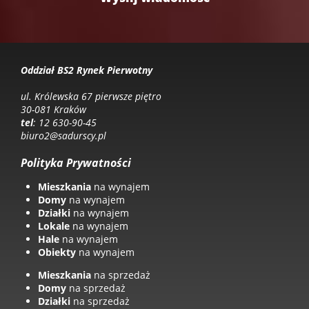
Oddział BS2 Rynek Pierwotny
ul. Królewska 67 pierwsze piętro
30-081 Kraków
tel
: 12 630-90-45
biuro2@sadurscy.pl
Polityka Prywatności
Mieszkania
na wynajem
Domy
na wynajem
Działki
na wynajem
Lokale
na wynajem
Hale
na wynajem
Obiekty
na wynajem
Mieszkania
na sprzedaż
Domy
na sprzedaż
Działki
na sprzedaż