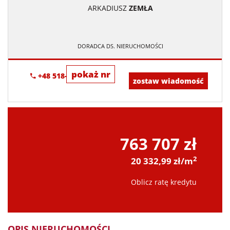
ARKADIUSZ
ZEMŁA
DORADCA DS. NIERUCHOMOŚCI
pokaż nr
+48 518-706-552
zostaw wiadomość
763 707 zł
2
20 332,99 zł/m
Oblicz ratę kredytu
OPIS NIERUCHOMOŚCI