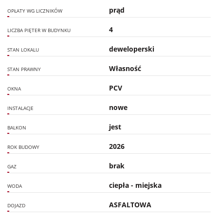
prąd
OPŁATY WG LICZNIKÓW
4
LICZBA PIĘTER W BUDYNKU
deweloperski
STAN LOKALU
Własność
STAN PRAWNY
PCV
OKNA
nowe
INSTALACJE
jest
BALKON
2026
ROK BUDOWY
brak
GAZ
ciepła - miejska
WODA
ASFALTOWA
DOJAZD