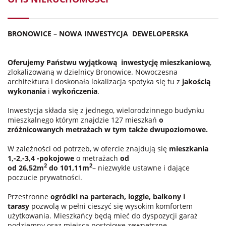
BRONOWICE – NOWA INWESTYCJA
DEWELOPERSKA
Oferujemy Państwu wyjątkową
inwestycję mieszkaniową
,
zlokalizowaną w dzielnicy Bronowice. Nowoczesna
architektura i doskonała lokalizacja spotyka się tu z
jakością
wykonania
i
wykończenia
.
Inwestycja składa się z jednego, wielorodzinnego budynku
mieszkalnego którym znajdzie 127 mieszkań
o
zróżnicowanych metrażach w tym także dwupoziomowe.
W zależności od potrzeb, w ofercie znajdują się
mieszkania
1,-2,-3,4 -pokojowe
o metrażach
od
2
2
od 26,52m
do 101,11m
– niezwykle ustawne i dające
poczucie prywatności.
Przestronne
ogródki na parterach, loggie, balkony i
tarasy
pozwolą w pełni cieszyć się wysokim komfortem
użytkowania. Mieszkańcy będą mieć do dyspozycji garaż
podziemny oraz miejsca postojowe zewnętrzne.