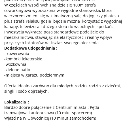
W częściach wspólnych znajdzie się 100m strefa
coworkingowa wyposażona w wygodne stanowiska, która
wieczorem zmieni się w klimatyczną salę do jogi czy pilatesu
plus strefa relaksu gdzie
będzie można
korzystać z wygodnej
kanapy, telewizora i dużego stołu do wspólnych
spotkań.
Inwestycja wykracza poza standardowe podejście do
mieszkalnictwa, stawiając na elastyczność i realny wpływ
przyszłych lokatorów na kształt swojego otoczenia.
Dodatkowe udogodnienia :
- rowerownia
-komórki lokatorskie
-wózkownia
-zielone patio
-miejsca w garażu podziemnym
Oferta idealna zarówno dla młodych rodzin, rodzin z dziećmi,
singli i osób dojrzałych.
Lokalizacja
:
Bardzo dobre połączenie z Centrum miasta : Pętla
tramwajowa i autobusowa (10 miut spacerem)
Wjazd na IV Obwodnicę (10 minut samochodem)