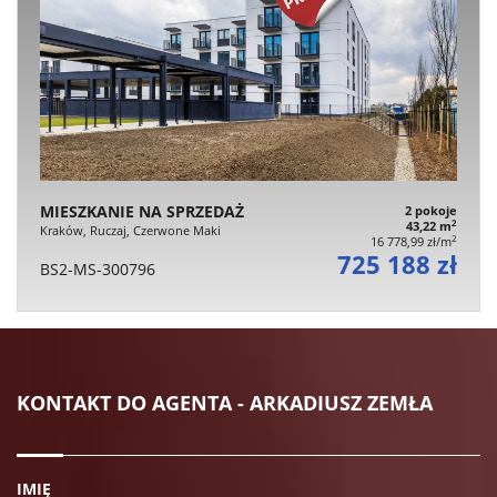
MIESZKANIE NA SPRZEDAŻ
2 pokoje
2
43,22 m
Kraków, Ruczaj, Czerwone Maki
2
16 778,99 zł/m
725 188 zł
BS2-MS-300796
KONTAKT DO AGENTA - ARKADIUSZ ZEMŁA
IMIĘ