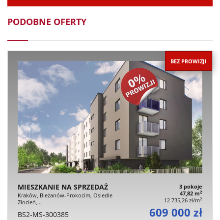
PODOBNE OFERTY
BEZ PROWIZJI
MIESZKANIE NA SPRZEDAŻ
3 pokoje
2
47,82 m
Kraków, Bieżanów-Prokocim, Osiedle
2
12 735,26 zł/m
Złocień,…
609 000 zł
BS2-MS-300385