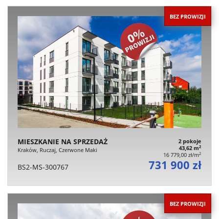
BEZ PROWIZJI
MIESZKANIE NA SPRZEDAŻ
2 pokoje
2
43,62 m
Kraków, Ruczaj, Czerwone Maki
2
16 779,00 zł/m
731 900 zł
BS2-MS-300767
BEZ PROWIZJI