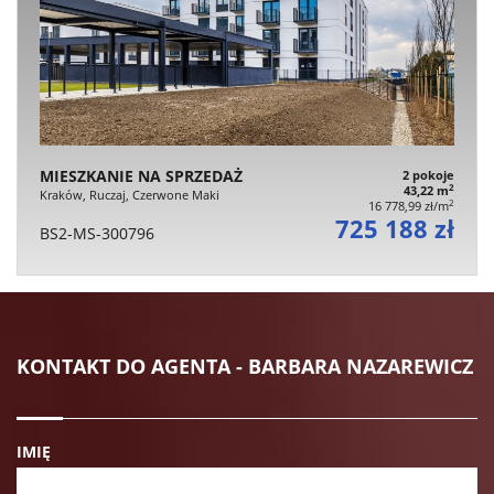
MIESZKANIE NA SPRZEDAŻ
2 pokoje
2
43,22 m
Kraków, Ruczaj, Czerwone Maki
2
16 778,99 zł/m
725 188 zł
BS2-MS-300796
KONTAKT DO AGENTA - BARBARA NAZAREWICZ
IMIĘ