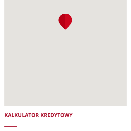
KALKULATOR KREDYTOWY