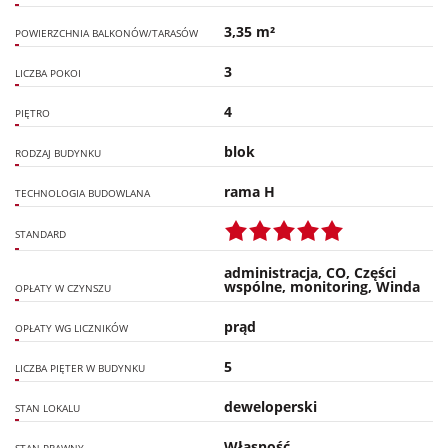
3,35 m²
POWIERZCHNIA BALKONÓW/TARASÓW
3
LICZBA POKOI
4
PIĘTRO
blok
RODZAJ BUDYNKU
rama H
TECHNOLOGIA BUDOWLANA
STANDARD
administracja, CO, Części
wspólne, monitoring, Winda
OPŁATY W CZYNSZU
prąd
OPŁATY WG LICZNIKÓW
5
LICZBA PIĘTER W BUDYNKU
deweloperski
STAN LOKALU
Własność