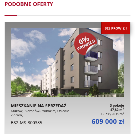
PODOBNE OFERTY
BEZ PROWIZJI
MIESZKANIE NA SPRZEDAŻ
3 pokoje
2
47,82 m
Kraków, Bieżanów-Prokocim, Osiedle
2
12 735,26 zł/m
Złocień,…
609 000 zł
BS2-MS-300385