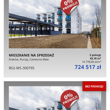
MIESZKANIE NA SPRZEDAŻ
2 pokoje
2
43,18 m
Kraków, Ruczaj, Czerwone Maki
2
16 778,99 zł/m
724 517 zł
BS2-MS-300795
BEZ PROWIZJI