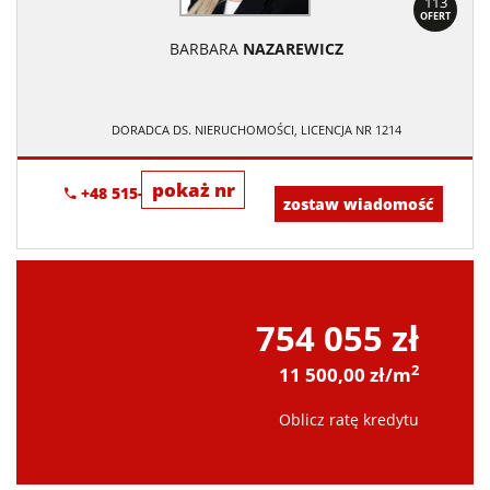
113
OFERT
BARBARA
NAZAREWICZ
DORADCA DS. NIERUCHOMOŚCI, LICENCJA NR 1214
pokaż nr
+48 515-634-552
zostaw wiadomość
754 055 zł
2
11 500,00 zł/m
Oblicz ratę kredytu