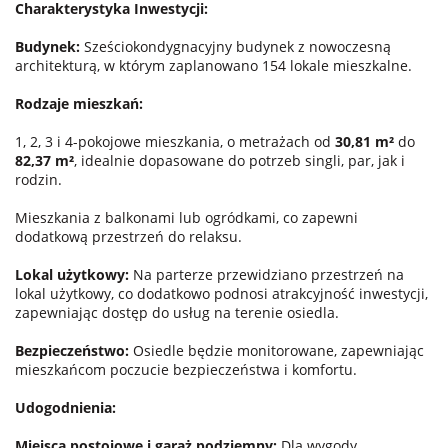
Charakterystyka Inwestycji:
Budynek:
Sześciokondygnacyjny budynek z nowoczesną
architekturą, w którym zaplanowano 154 lokale mieszkalne.
Rodzaje mieszkań:
1, 2, 3 i 4-pokojowe mieszkania, o metrażach od
30,81 m²
do
82,37 m²
, idealnie dopasowane do potrzeb singli, par, jak i
rodzin.
Mieszkania z balkonami lub ogródkami, co zapewni
dodatkową przestrzeń do relaksu.
Lokal użytkowy:
Na parterze przewidziano przestrzeń na
lokal użytkowy, co dodatkowo podnosi atrakcyjność inwestycji,
zapewniając dostęp do usług na terenie osiedla.
Bezpieczeństwo:
Osiedle będzie monitorowane, zapewniając
mieszkańcom poczucie bezpieczeństwa i komfortu.
Udogodnienia:
Miejsca postojowe i garaż podziemny:
Dla wygody