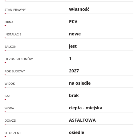
Własność
STAN PRAWNY
PCV
OKNA
nowe
INSTALACJE
jest
BALKON
1
LICZBA BALKONÓW
2027
ROK BUDOWY
na osiedle
WIDOK
brak
GAZ
ciepła - miejska
WODA
ASFALTOWA
DOJAZD
osiedle
OTOCZENIE