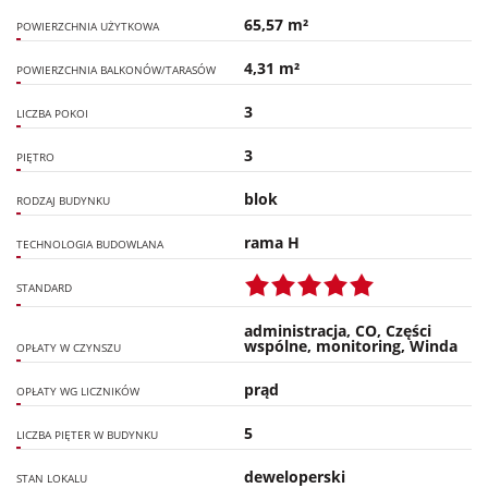
65,57 m²
POWIERZCHNIA UŻYTKOWA
4,31 m²
POWIERZCHNIA BALKONÓW/TARASÓW
3
LICZBA POKOI
3
PIĘTRO
blok
RODZAJ BUDYNKU
rama H
TECHNOLOGIA BUDOWLANA
STANDARD
administracja, CO, Części
wspólne, monitoring, Winda
OPŁATY W CZYNSZU
prąd
OPŁATY WG LICZNIKÓW
5
LICZBA PIĘTER W BUDYNKU
deweloperski
STAN LOKALU