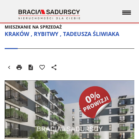
MIESZKANIE NA SPRZEDAŻ
KRAKÓW , RYBITWY , TADEUSZA ŚLIWIAKA