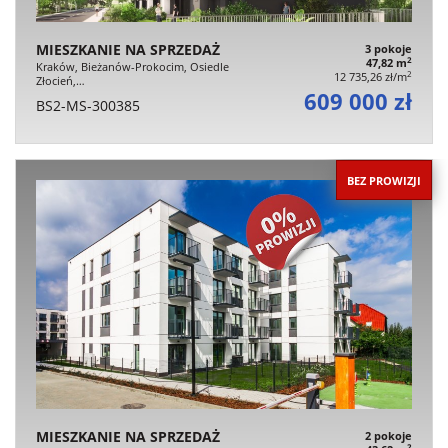
MIESZKANIE NA SPRZEDAŻ
3 pokoje
2
47,82 m
Kraków, Bieżanów-Prokocim, Osiedle
2
12 735,26 zł/m
Złocień,…
609 000 zł
BS2-MS-300385
BEZ PROWIZJI
MIESZKANIE NA SPRZEDAŻ
2 pokoje
2