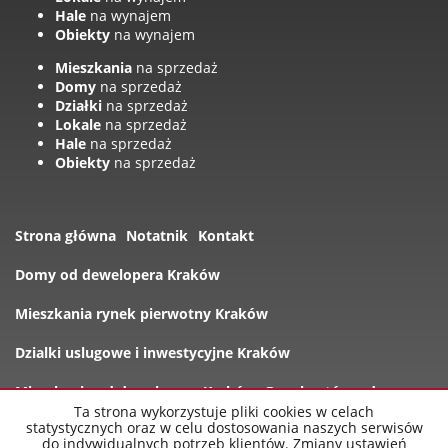
Hale
na wynajem
Obiekty
na wynajem
Mieszkania
na sprzedaż
Domy
na sprzedaż
Działki
na sprzedaż
Lokale
na sprzedaż
Hale
na sprzedaż
Obiekty
na sprzedaż
Strona główna
Notatnik
Kontakt
Domy od dewelopera Kraków
Mieszkania rynek pierwotny Kraków
Dzialki uslugowe i inwestycyjne Kraków
Mieszkania od dewelopera Kraków
Rynek wtórny domy
Ta strona wykorzystuje pliki cookies w celach
statystycznych oraz w celu dostosowania naszych serwisów
Oferty
do indywidualnych potrzeb klientów. Zmiany ustawień