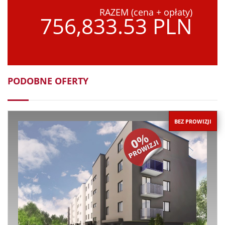
RAZEM (cena + opłaty)
756,833.53 PLN
PODOBNE OFERTY
BEZ PROWIZJI