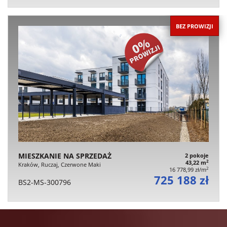
BEZ PROWIZJI
MIESZKANIE NA SPRZEDAŻ
2 pokoje
2
43,22 m
Kraków, Ruczaj, Czerwone Maki
2
16 778,99 zł/m
725 188 zł
BS2-MS-300796