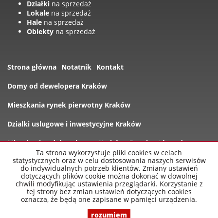
Działki
na sprzedaż
Lokale
na sprzedaż
Hale
na sprzedaż
Obiekty
na sprzedaż
Strona główna
Notatnik
Kontakt
Domy od dewelopera Kraków
Mieszkania rynek pierwotny Kraków
Dzialki uslugowe i inwestycyjne Kraków
Mieszkania od dewelopera Kraków
Rynek wtórny domy
Ta strona wykorzystuje pliki cookies w celach
statystycznych oraz w celu dostosowania naszych serwisów
Oferty
do indywidualnych potrzeb klientów. Zmiany ustawień
dotyczących plików cookie można dokonać w dowolnej
chwili modyfikując ustawienia przeglądarki. Korzystanie z
tej strony bez zmian ustawień dotyczących cookies
oznacza, że będą one zapisane w pamięci urządzenia.
nowe-mieszkania-krakow.pl
2026
Program dla biur
nieruchomości
Galactica Virgo
rozumiem