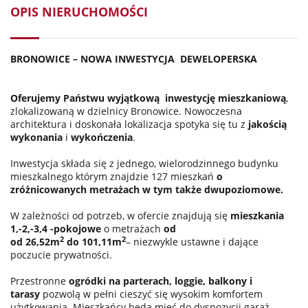
OPIS NIERUCHOMOŚCI
BRONOWICE – NOWA INWESTYCJA
DEWELOPERSKA
Oferujemy Państwu wyjątkową
inwestycję mieszkaniową
,
zlokalizowaną w dzielnicy Bronowice. Nowoczesna
architektura i doskonała lokalizacja spotyka się tu z
jakością
wykonania
i
wykończenia
.
Inwestycja składa się z jednego, wielorodzinnego budynku
mieszkalnego którym znajdzie 127 mieszkań
o
zróżnicowanych metrażach w tym także dwupoziomowe.
W zależności od potrzeb, w ofercie znajdują się
mieszkania
1,-2,-3,4 -pokojowe
o metrażach
od
2
2
od 26,52m
do 101,11m
– niezwykle ustawne i dające
poczucie prywatności.
Przestronne
ogródki na parterach, loggie, balkony i
tarasy
pozwolą w pełni cieszyć się wysokim komfortem
użytkowania. Mieszkańcy będą mieć do dyspozycji garaż