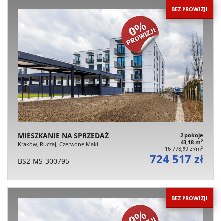
BEZ PROWIZJI
MIESZKANIE NA SPRZEDAŻ
2 pokoje
2
43,18 m
Kraków, Ruczaj, Czerwone Maki
2
16 778,99 zł/m
724 517 zł
BS2-MS-300795
BEZ PROWIZJI