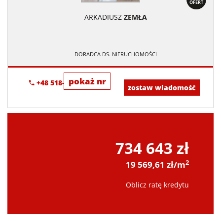
OFERT
ARKADIUSZ
ZEMŁA
DORADCA DS. NIERUCHOMOŚCI
pokaż nr
+48 518-706-552
zostaw wiadomość
734 643 zł
2
19 569,61 zł/m
Oblicz ratę kredytu