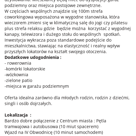
podziemny oraz miejsca postojowe zewnętrzne.
W częściach wspólnych znajdzie się 100m strefa
coworkingowa wyposażona w wygodne stanowiska, która
wieczorem zmieni się w klimatyczną salę do jogi czy pilatesu
plus strefa relaksu gdzie
będzie można
korzystać z wygodnej
kanapy, telewizora i dużego stołu do wspólnych
spotkań.
Inwestycja wykracza poza standardowe podejście do
mieszkalnictwa, stawiając na elastyczność i realny wpływ
przyszłych lokatorów na kształt swojego otoczenia.
Dodatkowe udogodnienia :
- rowerownia
-komórki lokatorskie
-wózkownia
-zielone patio
-miejsca w garażu podziemnym
Oferta idealna zarówno dla młodych rodzin, rodzin z dziećmi,
singli i osób dojrzałych.
Lokalizacja
:
Bardzo dobre połączenie z Centrum miasta : Pętla
tramwajowa i autobusowa (10 miut spacerem)
Wjazd na IV Obwodnicę (10 minut samochodem)