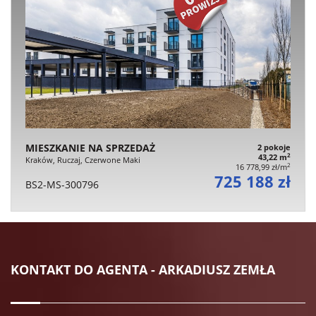
MIESZKANIE NA SPRZEDAŻ
2 pokoje
2
43,22 m
Kraków, Ruczaj, Czerwone Maki
2
16 778,99 zł/m
725 188 zł
BS2-MS-300796
KONTAKT DO AGENTA - ARKADIUSZ ZEMŁA