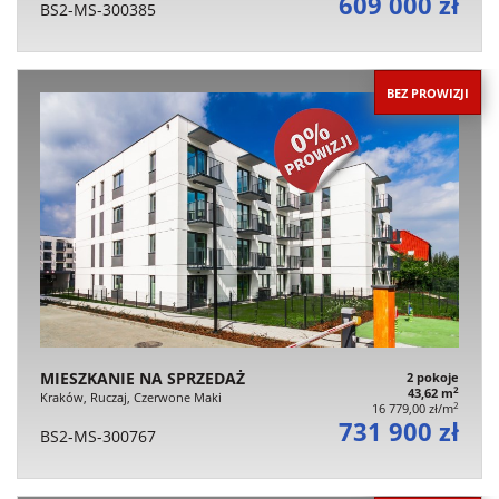
609 000 zł
BS2-MS-300385
BEZ PROWIZJI
MIESZKANIE NA SPRZEDAŻ
2 pokoje
2
43,62 m
Kraków, Ruczaj, Czerwone Maki
2
16 779,00 zł/m
731 900 zł
BS2-MS-300767