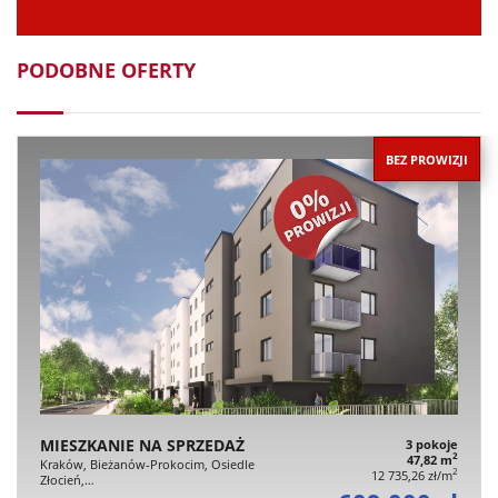
PODOBNE OFERTY
BEZ PROWIZJI
MIESZKANIE NA SPRZEDAŻ
3 pokoje
2
47,82 m
Kraków, Bieżanów-Prokocim, Osiedle
2
12 735,26 zł/m
Złocień,…