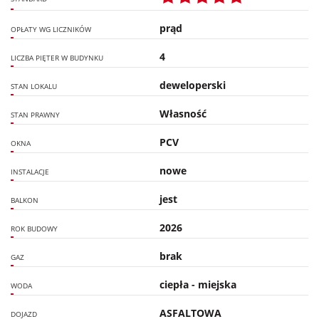
prąd
OPŁATY WG LICZNIKÓW
4
LICZBA PIĘTER W BUDYNKU
deweloperski
STAN LOKALU
Własność
STAN PRAWNY
PCV
OKNA
nowe
INSTALACJE
jest
BALKON
2026
ROK BUDOWY
brak
GAZ
ciepła - miejska
WODA
ASFALTOWA
DOJAZD