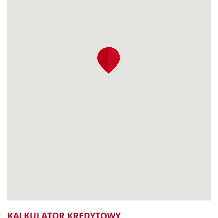
KALKULATOR KREDYTOWY