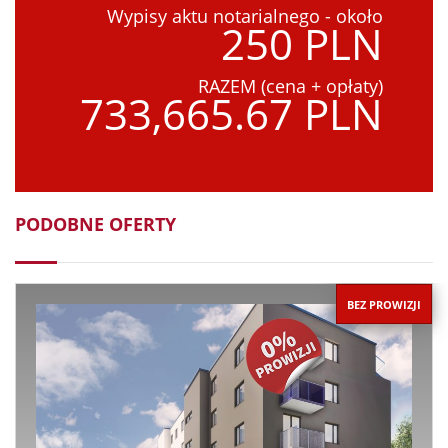
Wypisy aktu notarialnego - około
250 PLN
RAZEM (cena + opłaty)
733,665.67 PLN
PODOBNE OFERTY
BEZ PROWIZJI