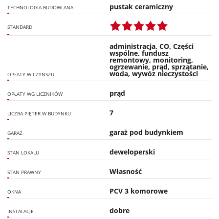
pustak ceramiczny
TECHNOLOGIA BUDOWLANA
STANDARD
administracja, CO, Części
wspólne, fundusz
remontowy, monitoring,
ogrzewanie, prąd, sprzątanie,
woda, wywóz nieczystości
OPŁATY W CZYNSZU
prąd
OPŁATY WG LICZNIKÓW
7
LICZBA PIĘTER W BUDYNKU
garaż pod budynkiem
GARAŻ
deweloperski
STAN LOKALU
Własność
STAN PRAWNY
PCV 3 komorowe
OKNA
dobre
INSTALACJE