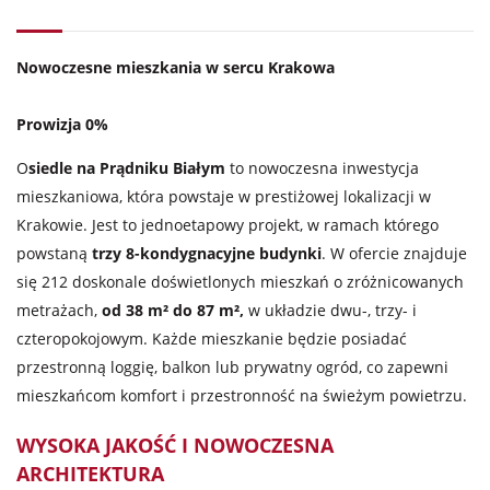
Nowoczesne mieszkania w sercu Krakowa
Prowizja 0%
O
siedle na Prądniku Białym
to nowoczesna inwestycja
mieszkaniowa, która powstaje w prestiżowej lokalizacji w
Krakowie. Jest to jednoetapowy projekt, w ramach którego
powstaną
trzy 8-kondygnacyjne budynki
. W ofercie znajduje
się 212 doskonale doświetlonych mieszkań o zróżnicowanych
metrażach,
od 38 m² do 87 m²,
w układzie dwu-, trzy- i
czteropokojowym. Każde mieszkanie będzie posiadać
przestronną loggię, balkon lub prywatny ogród, co zapewni
mieszkańcom komfort i przestronność na świeżym powietrzu.
WYSOKA JAKOŚĆ I NOWOCZESNA
ARCHITEKTURA