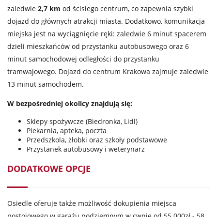
zaledwie
2,7 km
od ścisłego centrum, co zapewnia szybki
dojazd do głównych atrakcji miasta. Dodatkowo, komunikacja
miejska jest na wyciągnięcie ręki: zaledwie 6 minut spacerem
dzieli mieszkańców od przystanku autobusowego oraz 6
minut samochodowej odległości do przystanku
tramwajowego. Dojazd do centrum Krakowa zajmuje zaledwie
13 minut samochodem.
W bezpośredniej okolicy znajdują się:
Sklepy spożywcze (Biedronka, Lidl)
Piekarnia, apteka, poczta
Przedszkola, żłobki oraz szkoły podstawowe
Przystanek autobusowy i weterynarz
DODATKOWE OPCJE
Osiedle oferuje także możliwość dokupienia miejsca
postojowego w garażu podziemnym w cwnie od 55 000zł - 58