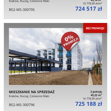
Kraków, Ruczaj, Czerwone Maki
2
16 778,99 zł/m
724 517 zł
BS2-MS-300795
BEZ PROWIZJI
MIESZKANIE NA SPRZEDAŻ
2 pokoje
2
43,22 m
Kraków, Ruczaj, Czerwone Maki
2
16 778,99 zł/m
725 188 zł
BS2-MS-300796