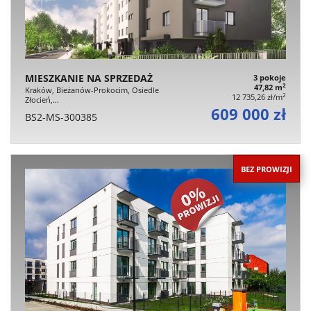
MIESZKANIE NA SPRZEDAŻ
3 pokoje
2
47,82 m
Kraków, Bieżanów-Prokocim, Osiedle
2
12 735,26 zł/m
Złocień,…
609 000 zł
BS2-MS-300385
BEZ PROWIZJI