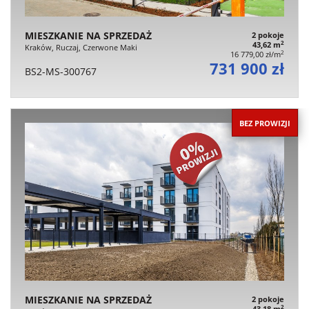
MIESZKANIE NA SPRZEDAŻ
2 pokoje
2
43,62 m
Kraków, Ruczaj, Czerwone Maki
2
16 779,00 zł/m
731 900 zł
BS2-MS-300767
BEZ PROWIZJI
MIESZKANIE NA SPRZEDAŻ
2 pokoje
2
43,18 m