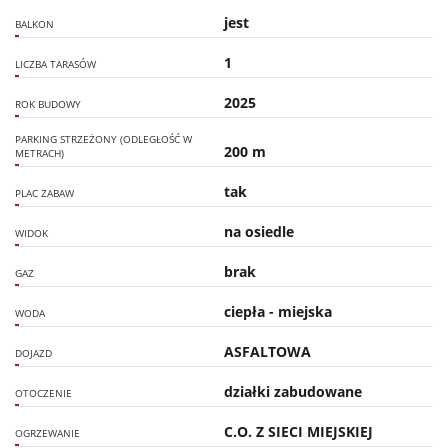
jest
BALKON
1
LICZBA TARASÓW
2025
ROK BUDOWY
PARKING STRZEŻONY (ODLEGŁOŚĆ W
200 m
METRACH)
tak
PLAC ZABAW
na osiedle
WIDOK
brak
GAZ
ciepła - miejska
WODA
ASFALTOWA
DOJAZD
działki zabudowane
OTOCZENIE
C.O. Z SIECI MIEJSKIEJ
OGRZEWANIE