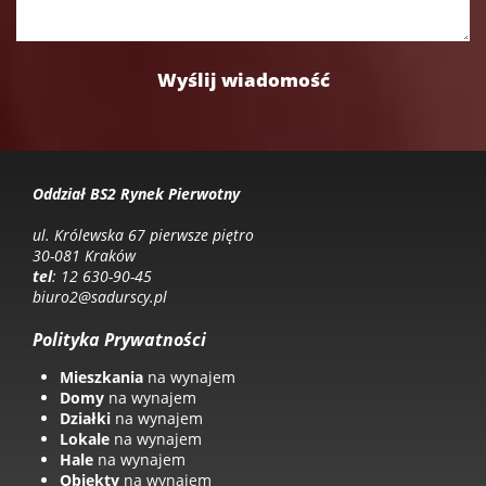
Oddział BS2 Rynek Pierwotny
ul. Królewska 67 pierwsze piętro
30-081 Kraków
tel
: 12 630-90-45
biuro2@sadurscy.pl
Polityka Prywatności
Mieszkania
na wynajem
Domy
na wynajem
Działki
na wynajem
Lokale
na wynajem
Hale
na wynajem
Obiekty
na wynajem