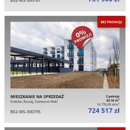
BS2-MS-300767
BEZ PROWIZJI
MIESZKANIE NA SPRZEDAŻ
2 pokoje
2
43,18 m
Kraków, Ruczaj, Czerwone Maki
2
16 778,99 zł/m
724 517 zł
BS2-MS-300795