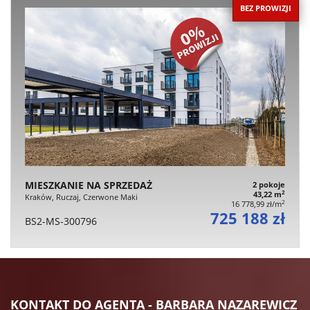
BEZ PROWIZJI
MIESZKANIE NA SPRZEDAŻ
2 pokoje
2
43,22 m
Kraków, Ruczaj, Czerwone Maki
2
16 778,99 zł/m
725 188 zł
BS2-MS-300796
KONTAKT DO AGENTA - BARBARA NAZAREWICZ