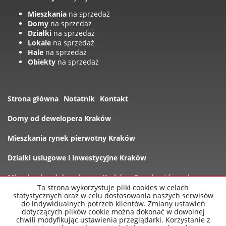
Mieszkania
na sprzedaż
Domy
na sprzedaż
Działki
na sprzedaż
Lokale
na sprzedaż
Hale
na sprzedaż
Obiekty
na sprzedaż
Strona główna
Notatnik
Kontakt
Domy od dewelopera Kraków
Mieszkania rynek pierwotny Kraków
Dzialki uslugowe i inwestycyjne Kraków
Mieszkania od dewelopera Kraków
Rynek wtórny domy
Ta strona wykorzystuje pliki cookies w celach
statystycznych oraz w celu dostosowania naszych serwisów
Oferty
do indywidualnych potrzeb klientów. Zmiany ustawień
dotyczących plików cookie można dokonać w dowolnej
chwili modyfikując ustawienia przeglądarki. Korzystanie z