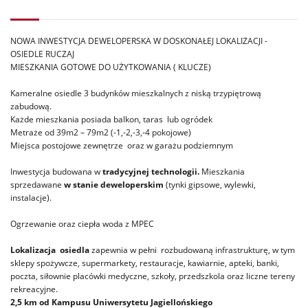
NOWA INWESTYCJA DEWELOPERSKA W DOSKONAŁEJ LOKALIZACJI -
OSIEDLE RUCZAJ
MIESZKANIA GOTOWE DO UŻYTKOWANIA ( KLUCZE)
Kameralne osiedle 3 budynków mieszkalnych z niską trzypiętrową
zabudową.
Każde mieszkania posiada balkon, taras lub ogródek
Metraże od 39m2 – 79m2 (-1,-2,-3,-4 pokojowe)
Miejsca postojowe zewnętrze oraz w garażu podziemnym
Inwestycja budowana w
tradycyjnej technologii.
Mieszkania
sprzedawane
w stanie deweloperskim
(tynki gipsowe, wylewki,
instalacje).
Ogrzewanie oraz ciepła woda z MPEC
Lokalizacja osiedla
zapewnia w pełni
rozbudowaną infrastrukturę, w tym
sklepy spożywcze, supermarkety, restauracje, kawiarnie, apteki, banki,
poczta, siłownie placówki medyczne, szkoły, przedszkola oraz liczne tereny
rekreacyjne.
2,5 km od Kampusu Uniwersytetu Jagiellońskiego