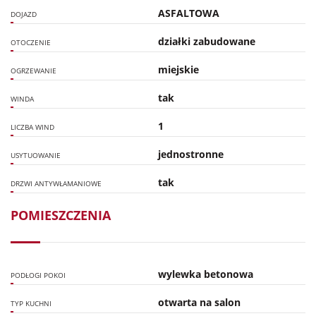
ASFALTOWA
DOJAZD
działki zabudowane
OTOCZENIE
miejskie
OGRZEWANIE
tak
WINDA
1
LICZBA WIND
jednostronne
USYTUOWANIE
tak
DRZWI ANTYWŁAMANIOWE
POMIESZCZENIA
wylewka betonowa
PODŁOGI POKOI
otwarta na salon
TYP KUCHNI