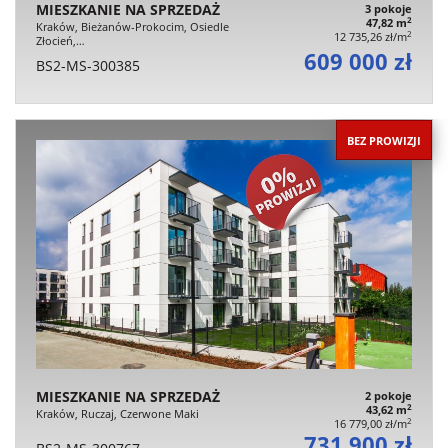
MIESZKANIE NA SPRZEDAŻ
3 pokoje
2
47,82 m
Kraków, Bieżanów-Prokocim, Osiedle
2
12 735,26 zł/m
Złocień,…
609 000 zł
BS2-MS-300385
BEZ PROWIZJI
MIESZKANIE NA SPRZEDAŻ
2 pokoje
2
43,62 m
Kraków, Ruczaj, Czerwone Maki
2
16 779,00 zł/m
731 900 zł