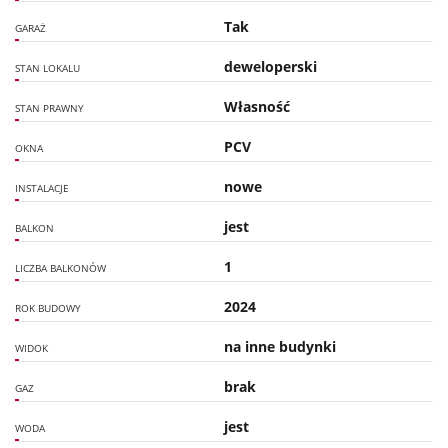
Tak
GARAŻ
deweloperski
STAN LOKALU
Własność
STAN PRAWNY
PCV
OKNA
nowe
INSTALACJE
jest
BALKON
1
LICZBA BALKONÓW
2024
ROK BUDOWY
na inne budynki
WIDOK
brak
GAZ
jest
WODA