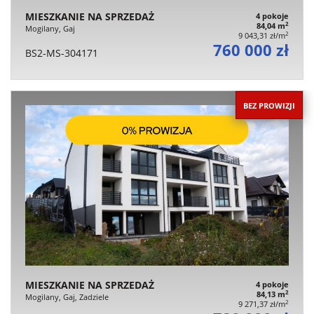
MIESZKANIE NA SPRZEDAŻ
4 pokoje
2
84,04 m
Mogilany, Gaj
2
9 043,31 zł/m
760 000 zł
BS2-MS-304171
BEZ PROWIZJI
MIESZKANIE NA SPRZEDAŻ
4 pokoje
2
84,13 m
Mogilany, Gaj, Zadziele
2
9 271,37 zł/m