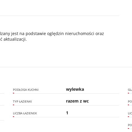
ądzany jest na podstawie oględzin nieruchomości oraz
 aktualizacji.
wylewka
PODŁOGA KUCHNI
GL
razem z wc
TYP ŁAZIENKI
PO
1
LICZBA ŁAZIENEK
LI
PO