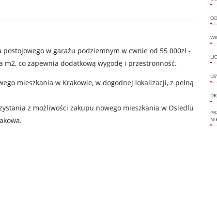
OD
WI
ca postojowego w garażu podziemnym w cwnie od 55 000zł -
LI
 na m2, co zapewnia dodatkową wygodę i przestronność.
US
ego mieszkania w Krakowie, w dogodnej lokalizacji, z pełną
DR
rzystania z możliwości zakupu nowego mieszkania w Osiedlu
PR
rakowa.
NI