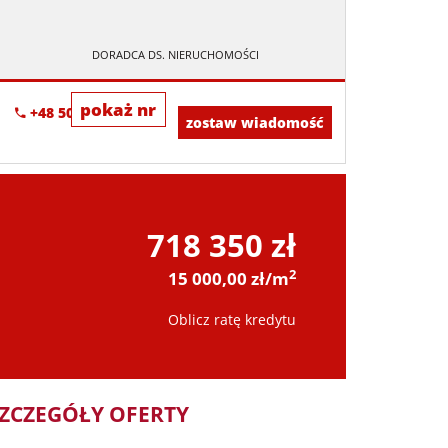
DORADCA DS. NIERUCHOMOŚCI
pokaż nr
+48 505-236-943
zostaw wiadomość
718 350 zł
2
15 000,00 zł/m
Oblicz ratę kredytu
ZCZEGÓŁY OFERTY