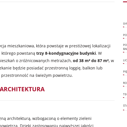
SY
PO
ja mieszkaniowa, która powstaje w prestiżowej lokalizacji
PO
BA
ch którego powstaną
trzy 8-kondygnacyjne budynki
. W
 mieszkań o zróżnicowanych metrażach,
od 38 m² do 87 m²,
w
LI
zkanie będzie posiadać przestronną loggię, balkon lub
PI
 przestronność na świeżym powietrzu.
RO
 ARCHITEKTURA
TE
ST
zną architekturą, wzbogaconą o elementy zieleni
 powietrza. Dzięki zastosowaniu najwyższej jakości