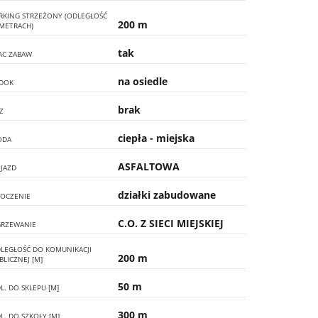
RKING STRZEŻONY (ODLEGŁOŚĆ
200 m
METRACH)
tak
AC ZABAW
na osiedle
DOK
brak
Z
ciepła - miejska
ODA
ASFALTOWA
JAZD
działki zabudowane
OCZENIE
C.O. Z SIECI MIEJSKIEJ
RZEWANIE
LEGŁOŚĆ DO KOMUNIKACJI
200 m
BLICZNEJ [M]
50 m
L. DO SKLEPU [M]
300 m
L. DO SZKOŁY [M]