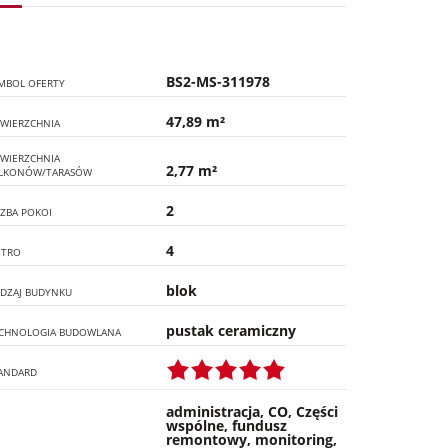
BS2-MS-311978
MBOL OFERTY
47,89 m²
WIERZCHNIA
WIERZCHNIA
2,77 m²
LKONÓW/TARASÓW
2
CZBA POKOI
4
ĘTRO
blok
DZAJ BUDYNKU
pustak ceramiczny
CHNOLOGIA BUDOWLANA
ANDARD
administracja, CO, Części
wspólne, fundusz
remontowy, monitoring,