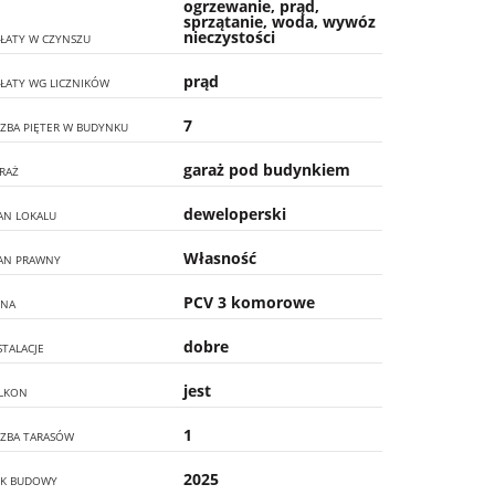
ogrzewanie, prąd,
sprzątanie, woda, wywóz
nieczystości
ŁATY W CZYNSZU
prąd
ŁATY WG LICZNIKÓW
7
CZBA PIĘTER W BUDYNKU
garaż pod budynkiem
RAŻ
deweloperski
AN LOKALU
Własność
AN PRAWNY
PCV 3 komorowe
NA
dobre
STALACJE
jest
LKON
1
CZBA TARASÓW
2025
K BUDOWY