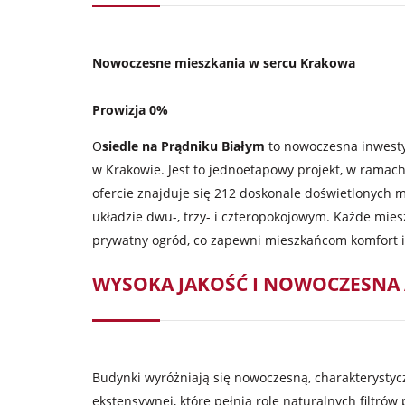
Nowoczesne mieszkania w sercu Krakowa
Prowizja 0%
O
siedle na Prądniku Białym
to nowoczesna inwestyc
w Krakowie. Jest to jednoetapowy projekt, w rama
ofercie znajduje się 212 doskonale doświetlonych
układzie dwu-, trzy- i czteropokojowym. Każde mies
prywatny ogród, co zapewni mieszkańcom komfort i
WYSOKA JAKOŚĆ I NOWOCZESNA
Budynki wyróżniają się nowoczesną, charakterystyc
ekstensywnej, które pełnią rolę naturalnych filtrów