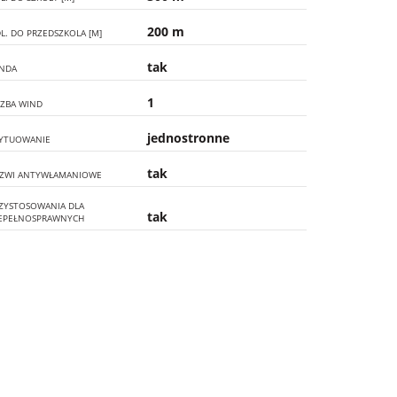
200 m
L. DO PRZEDSZKOLA [M]
tak
NDA
1
CZBA WIND
jednostronne
YTUOWANIE
tak
ZWI ANTYWŁAMANIOWE
ZYSTOSOWANIA DLA
tak
EPEŁNOSPRAWNYCH