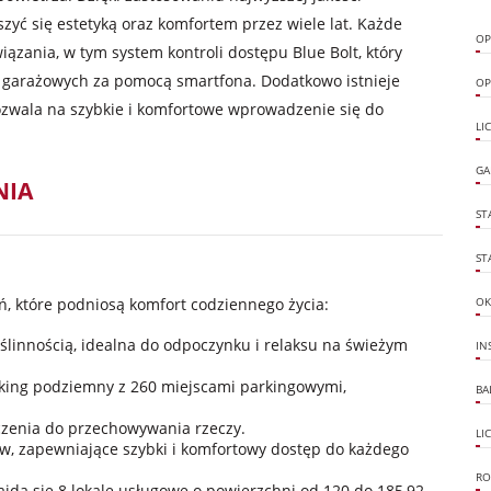
yć się estetyką oraz komfortem przez wiele lat. Każde
OP
zania, w tym system kontroli dostępu Blue Bolt, który
 garażowych za pomocą smartfona. Dodatkowo istnieje
OP
ozwala na szybkie i komfortowe wprowadzenie się do
LI
GA
NIA
ST
ST
, które podniosą komfort codziennego życia:
OK
ślinnością, idealna do odpoczynku i relaksu na świeżym
IN
ing podziemny z 260 miejscami parkingowymi,
BA
zenia do przechowywania rzeczy.
LI
, zapewniające szybki i komfortowy dostęp do każdego
RO
jdą się 8 lokale usługowe o powierzchni od 120 do 185,92