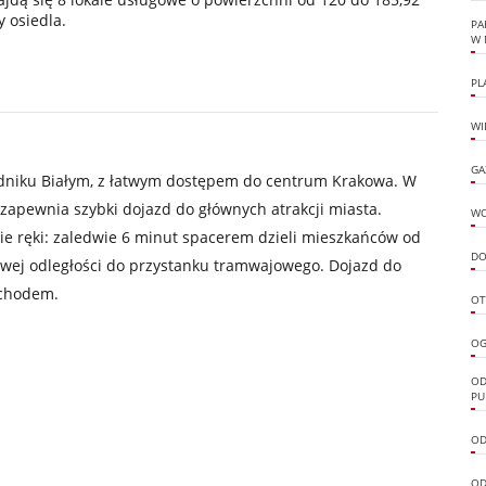
 osiedla.
PA
W 
PL
WI
GA
Prądniku Białym, z łatwym dostępem do centrum Krakowa. W
 zapewnia szybki dojazd do głównych atrakcji miasta.
W
ie ręki: zaledwie 6 minut spacerem dzieli mieszkańców od
DO
ej odległości do przystanku tramwajowego. Dojazd do
ochodem.
OT
OG
OD
PU
OD
OD