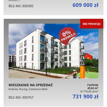
609 000 zł
BS2-MS-300385
BEZ PROWIZJI
MIESZKANIE NA SPRZEDAŻ
2 pokoje
2
43,62 m
Kraków, Ruczaj, Czerwone Maki
2
16 779,00 zł/m
731 900 zł
BS2-MS-300767