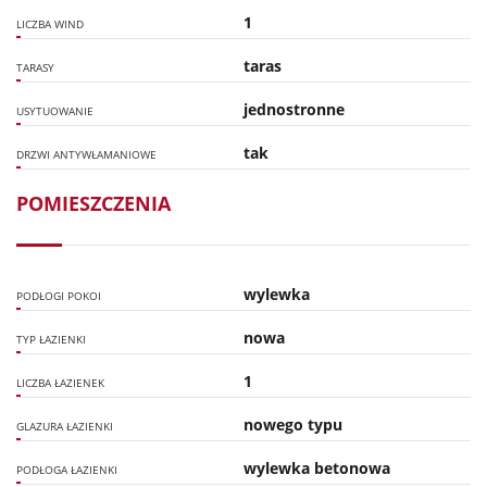
1
LICZBA WIND
taras
TARASY
jednostronne
USYTUOWANIE
tak
DRZWI ANTYWŁAMANIOWE
POMIESZCZENIA
wylewka
PODŁOGI POKOI
nowa
TYP ŁAZIENKI
1
LICZBA ŁAZIENEK
nowego typu
GLAZURA ŁAZIENKI
wylewka betonowa
PODŁOGA ŁAZIENKI