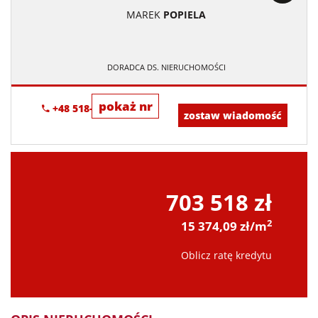
MAREK
POPIELA
DORADCA DS. NIERUCHOMOŚCI
pokaż nr
+48 518-967-677
zostaw wiadomość
703 518 zł
2
15 374,09 zł/m
Oblicz ratę kredytu