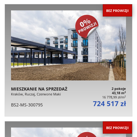
BEZ PROWIZJI
MIESZKANIE NA SPRZEDAŻ
2 pokoje
2
43,18 m
Kraków, Ruczaj, Czerwone Maki
2
16 778,99 zł/m
724 517 zł
BS2-MS-300795
BEZ PROWIZJI