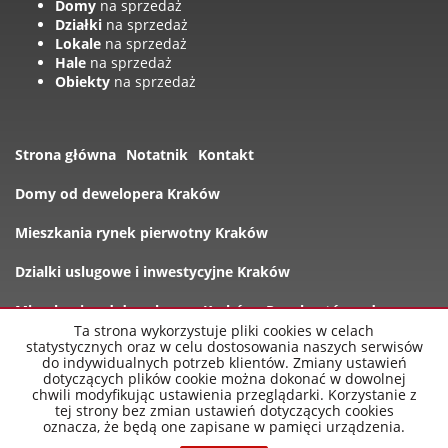
Domy
na sprzedaż
Działki
na sprzedaż
Lokale
na sprzedaż
Hale
na sprzedaż
Obiekty
na sprzedaż
Strona główna
Notatnik
Kontakt
Domy od dewelopera Kraków
Mieszkania rynek pierwotny Kraków
Dzialki uslugowe i inwestycyjne Kraków
Mieszkania od dewelopera Kraków
Rynek wtórny domy
Ta strona wykorzystuje pliki cookies w celach
statystycznych oraz w celu dostosowania naszych serwisów
Oferty
do indywidualnych potrzeb klientów. Zmiany ustawień
dotyczących plików cookie można dokonać w dowolnej
chwili modyfikując ustawienia przeglądarki. Korzystanie z
tej strony bez zmian ustawień dotyczących cookies
oznacza, że będą one zapisane w pamięci urządzenia.
nowe-mieszkania-krakow.pl
2026
Program dla biur