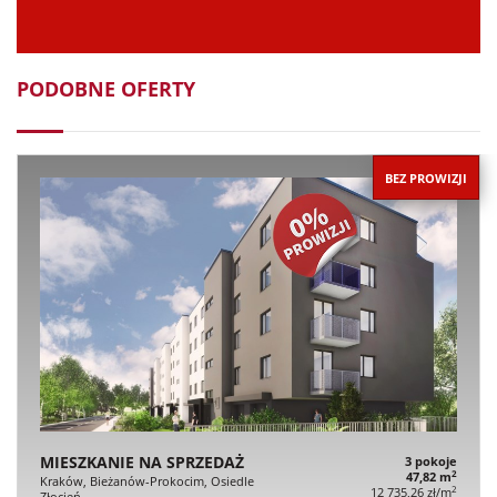
PODOBNE OFERTY
BEZ PROWIZJI
MIESZKANIE NA SPRZEDAŻ
3 pokoje
2
47,82 m
Kraków, Bieżanów-Prokocim, Osiedle
2
12 735,26 zł/m
Złocień,…