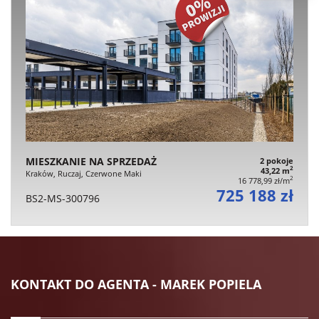
MIESZKANIE NA SPRZEDAŻ
2 pokoje
2
43,22 m
Kraków, Ruczaj, Czerwone Maki
2
16 778,99 zł/m
725 188 zł
BS2-MS-300796
KONTAKT DO AGENTA - MAREK POPIELA