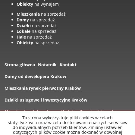
Obiekty
na wynajem
Mieszkania
na sprzedaż
Domy
na sprzedaż
Działki
na sprzedaż
Lokale
na sprzedaż
Hale
na sprzedaż
Obiekty
na sprzedaż
Strona główna
Notatnik
Kontakt
Domy od dewelopera Kraków
Mieszkania rynek pierwotny Kraków
Dzialki uslugowe i inwestycyjne Kraków
Mieszkania od dewelopera Kraków
Rynek wtórny domy
Ta strona wykorzystuje pliki cookies w celach
statystycznych oraz w celu dostosowania naszych serwisów
Oferty
do indywidualnych potrzeb klientów. Zmiany ustawień
dotyczących plików cookie można dokonać w dowolnej