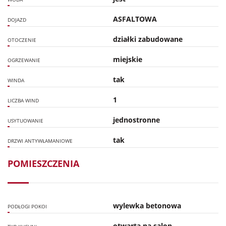
ASFALTOWA
DOJAZD
działki zabudowane
OTOCZENIE
miejskie
OGRZEWANIE
tak
WINDA
1
LICZBA WIND
jednostronne
USYTUOWANIE
tak
DRZWI ANTYWŁAMANIOWE
POMIESZCZENIA
wylewka betonowa
PODŁOGI POKOI
otwarta na salon