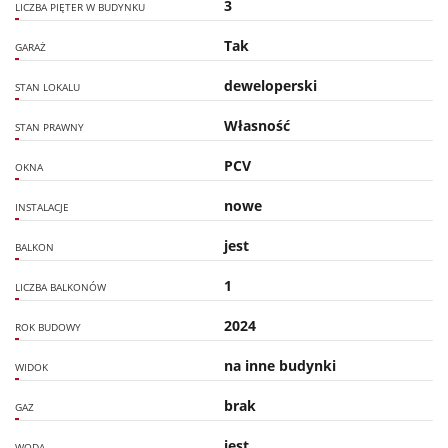
3
LICZBA PIĘTER W BUDYNKU
Tak
GARAŻ
deweloperski
STAN LOKALU
Własność
STAN PRAWNY
PCV
OKNA
nowe
INSTALACJE
jest
BALKON
1
LICZBA BALKONÓW
2024
ROK BUDOWY
na inne budynki
WIDOK
brak
GAZ
jest
WODA