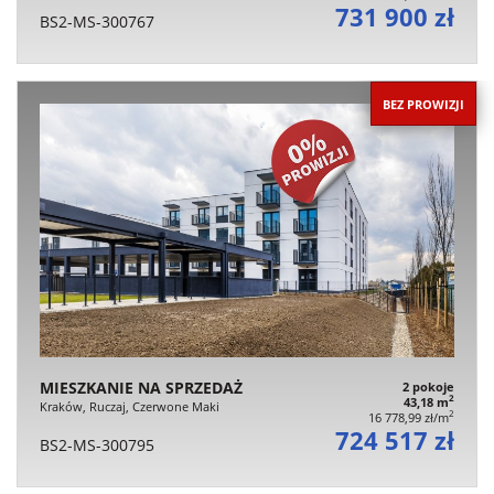
731 900 zł
BS2-MS-300767
BEZ PROWIZJI
MIESZKANIE NA SPRZEDAŻ
2 pokoje
2
43,18 m
Kraków, Ruczaj, Czerwone Maki
2
16 778,99 zł/m
724 517 zł
BS2-MS-300795