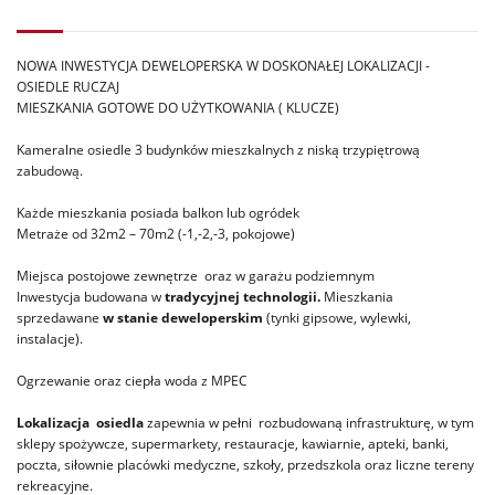
NOWA INWESTYCJA DEWELOPERSKA W DOSKONAŁEJ LOKALIZACJI -
OSIEDLE RUCZAJ
MIESZKANIA GOTOWE DO UŻYTKOWANIA ( KLUCZE)
Kameralne osiedle 3 budynków mieszkalnych z niską trzypiętrową
zabudową.
Każde mieszkania posiada balkon lub ogródek
Metraże od 32m2 – 70m2 (-1,-2,-3, pokojowe)
Miejsca postojowe zewnętrze oraz w garażu podziemnym
Inwestycja budowana w
tradycyjnej technologii.
Mieszkania
sprzedawane
w stanie deweloperskim
(tynki gipsowe, wylewki,
instalacje).
Ogrzewanie oraz ciepła woda z MPEC
Lokalizacja osiedla
zapewnia w pełni
rozbudowaną infrastrukturę, w tym
sklepy spożywcze, supermarkety, restauracje, kawiarnie, apteki, banki,
poczta, siłownie placówki medyczne, szkoły, przedszkola oraz liczne tereny
rekreacyjne.