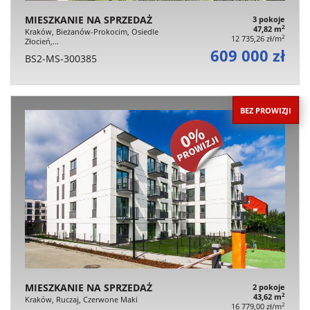
MIESZKANIE NA SPRZEDAŻ
3 pokoje
2
47,82 m
Kraków, Bieżanów-Prokocim, Osiedle
2
12 735,26 zł/m
Złocień,…
609 000 zł
BS2-MS-300385
BEZ PROWIZJI
MIESZKANIE NA SPRZEDAŻ
2 pokoje
2
43,62 m
Kraków, Ruczaj, Czerwone Maki
2
16 779,00 zł/m