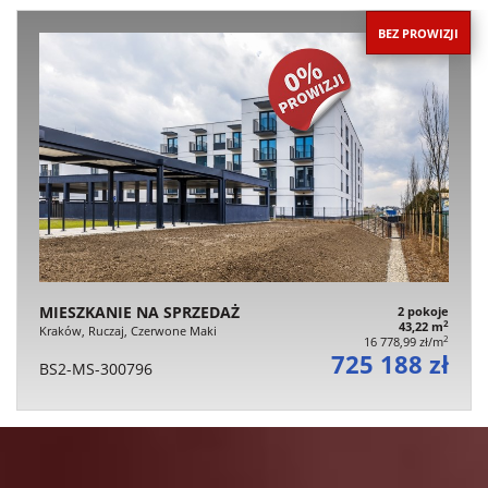
BEZ PROWIZJI
MIESZKANIE NA SPRZEDAŻ
2 pokoje
2
43,22 m
Kraków, Ruczaj, Czerwone Maki
2
16 778,99 zł/m
725 188 zł
BS2-MS-300796