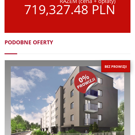
RAZEM (cena + opłaty)
719,327.48 PLN
PODOBNE OFERTY
BEZ PROWIZJI