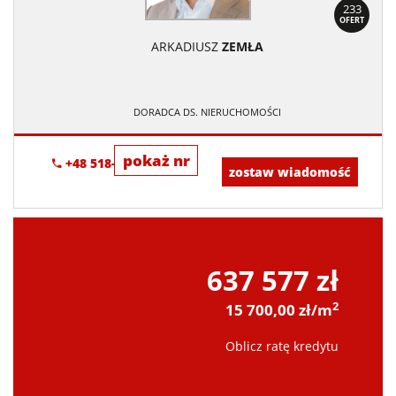
233
OFERT
ARKADIUSZ
ZEMŁA
DORADCA DS. NIERUCHOMOŚCI
pokaż nr
+48 518-706-552
zostaw wiadomość
637 577 zł
2
15 700,00 zł/m
Oblicz ratę kredytu