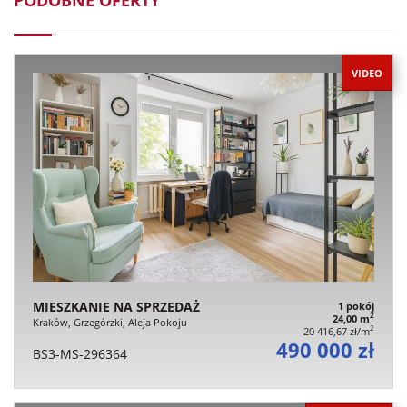
PODOBNE OFERTY
VIDEO
MIESZKANIE NA SPRZEDAŻ
1 pokój
2
24,00 m
Kraków, Grzegórzki, Aleja Pokoju
2
20 416,67 zł/m
490 000 zł
BS3-MS-296364