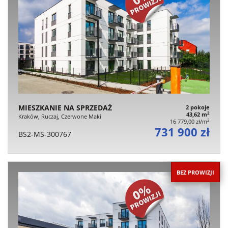
MIESZKANIE NA SPRZEDAŻ
2 pokoje
2
43,62 m
Kraków, Ruczaj, Czerwone Maki
2
16 779,00 zł/m
731 900 zł
BS2-MS-300767
BEZ PROWIZJI