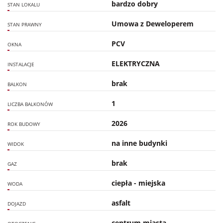
bardzo dobry
STAN LOKALU
Umowa z Deweloperem
STAN PRAWNY
PCV
OKNA
ELEKTRYCZNA
INSTALACJE
brak
BALKON
1
LICZBA BALKONÓW
2026
ROK BUDOWY
na inne budynki
WIDOK
brak
GAZ
ciepła - miejska
WODA
asfalt
DOJAZD
centrum miasta