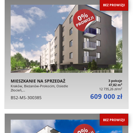
BEZ PROWIZJI
MIESZKANIE NA SPRZEDAŻ
3 pokoje
2
47,82 m
Kraków, Bieżanów-Prokocim, Osiedle
2
12 735,26 zł/m
Złocień,…
609 000 zł
BS2-MS-300385
BEZ PROWIZJI