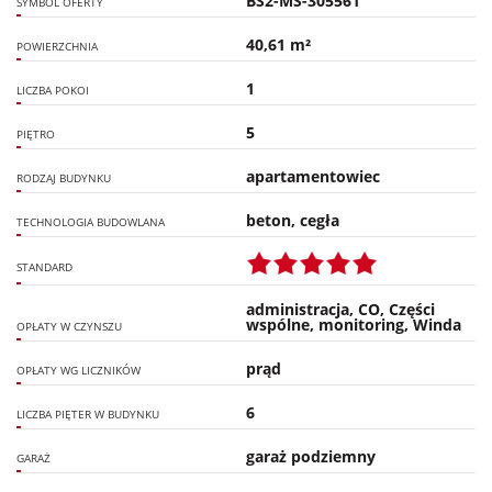
BS2-MS-305561
SYMBOL OFERTY
40,61 m²
POWIERZCHNIA
1
LICZBA POKOI
5
PIĘTRO
apartamentowiec
RODZAJ BUDYNKU
beton, cegła
TECHNOLOGIA BUDOWLANA
STANDARD
administracja, CO, Części
wspólne, monitoring, Winda
OPŁATY W CZYNSZU
prąd
OPŁATY WG LICZNIKÓW
6
LICZBA PIĘTER W BUDYNKU
garaż podziemny
GARAŻ