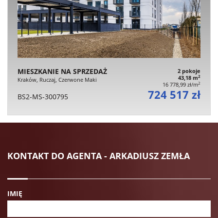
MIESZKANIE NA SPRZEDAŻ
2 pokoje
2
43,18 m
Kraków, Ruczaj, Czerwone Maki
2
16 778,99 zł/m
724 517 zł
BS2-MS-300795
KONTAKT DO AGENTA - ARKADIUSZ ZEMŁA
IMIĘ