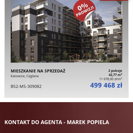
MIESZKANIE NA SPRZEDAŻ
2 pokoje
2
42,77 m
Katowice, Ceglana
2
11 678,00 zł/m
499 468 zł
BS2-MS-309082
KONTAKT DO AGENTA - MAREK POPIELA