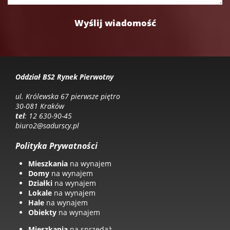
Oddział BS2 Rynek Pierwotny
ul. Królewska 67 pierwsze piętro
30-081 Kraków
tel
: 12 630-90-45
biuro2@sadurscy.pl
Polityka Prywatności
Mieszkania
na wynajem
Domy
na wynajem
Działki
na wynajem
Lokale
na wynajem
Hale
na wynajem
Obiekty
na wynajem
Mieszkania
na sprzedaż