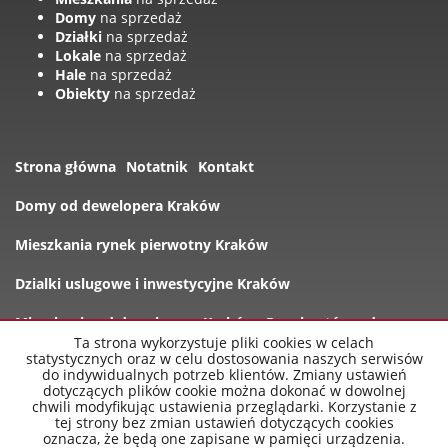
Domy
na sprzedaż
Działki
na sprzedaż
Lokale
na sprzedaż
Hale
na sprzedaż
Obiekty
na sprzedaż
Strona główna
Notatnik
Kontakt
Domy od dewelopera Kraków
Mieszkania rynek pierwotny Kraków
Dzialki uslugowe i inwestycyjne Kraków
Mieszkania od dewelopera Kraków
Rynek wtórny domy
Ta strona wykorzystuje pliki cookies w celach
statystycznych oraz w celu dostosowania naszych serwisów
Oferty
do indywidualnych potrzeb klientów. Zmiany ustawień
dotyczących plików cookie można dokonać w dowolnej
chwili modyfikując ustawienia przeglądarki. Korzystanie z
tej strony bez zmian ustawień dotyczących cookies
oznacza, że będą one zapisane w pamięci urządzenia.
nowe-mieszkania-krakow.pl
2026
Program dla biur