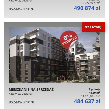
Katowice, Ceglana
2
12 277,99 zł/m
490 874 zł
BS2-MS-309076
BEZ PROWIZJI
MIESZKANIE NA SPRZEDAŻ
2 pokoje
2
41,50 m
Katowice, Ceglana
2
11 678,00 zł/m
484 637 zł
BS2-MS-309078