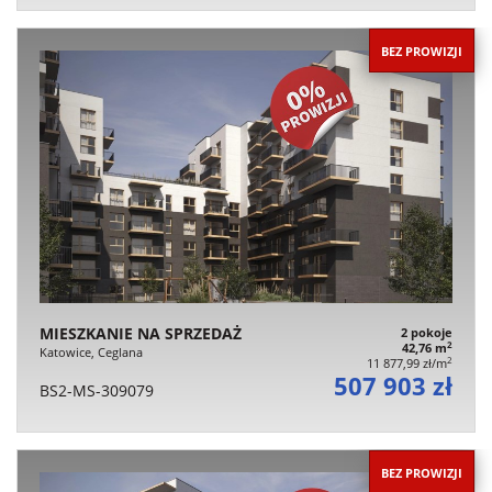
BEZ PROWIZJI
MIESZKANIE NA SPRZEDAŻ
2 pokoje
2
42,76 m
Katowice, Ceglana
2
11 877,99 zł/m
507 903 zł
BS2-MS-309079
BEZ PROWIZJI