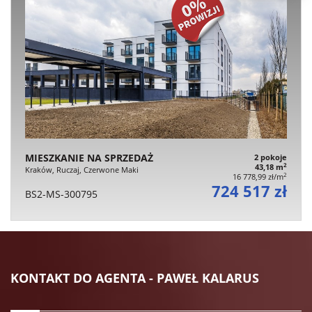
MIESZKANIE NA SPRZEDAŻ
2 pokoje
2
43,18 m
Kraków, Ruczaj, Czerwone Maki
2
16 778,99 zł/m
724 517 zł
BS2-MS-300795
KONTAKT DO AGENTA - PAWEŁ KALARUS