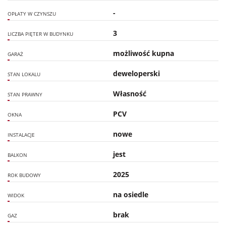
-
OPŁATY W CZYNSZU
3
LICZBA PIĘTER W BUDYNKU
możliwość kupna
GARAŻ
deweloperski
STAN LOKALU
Własność
STAN PRAWNY
PCV
OKNA
nowe
INSTALACJE
jest
BALKON
2025
ROK BUDOWY
na osiedle
WIDOK
brak
GAZ