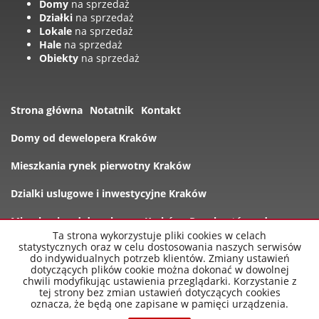
Domy
na sprzedaż
Działki
na sprzedaż
Lokale
na sprzedaż
Hale
na sprzedaż
Obiekty
na sprzedaż
Strona główna
Notatnik
Kontakt
Domy od dewelopera Kraków
Mieszkania rynek pierwotny Kraków
Dzialki uslugowe i inwestycyjne Kraków
Mieszkania od dewelopera Kraków
Rynek wtórny domy
Ta strona wykorzystuje pliki cookies w celach
statystycznych oraz w celu dostosowania naszych serwisów
Oferty
do indywidualnych potrzeb klientów. Zmiany ustawień
dotyczących plików cookie można dokonać w dowolnej
chwili modyfikując ustawienia przeglądarki. Korzystanie z
tej strony bez zmian ustawień dotyczących cookies
oznacza, że będą one zapisane w pamięci urządzenia.
nowe-mieszkania-krakow.pl
2026
Program dla biur