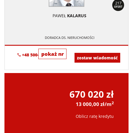
217
OFERT
PAWEŁ
KALARUS
DORADCA DS. NIERUCHOMOŚCI
pokaż nr
+48 500-673-615
zostaw wiadomość
670 020 zł
2
13 000,00 zł/m
Oblicz ratę kredytu