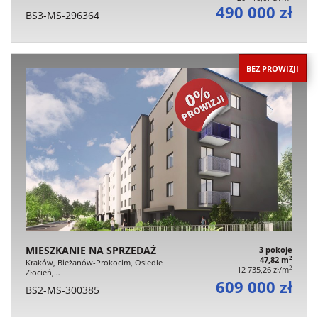
490 000 zł
BS3-MS-296364
BEZ PROWIZJI
MIESZKANIE NA SPRZEDAŻ
3 pokoje
2
47,82 m
Kraków, Bieżanów-Prokocim, Osiedle
2
12 735,26 zł/m
Złocień,…
609 000 zł
BS2-MS-300385