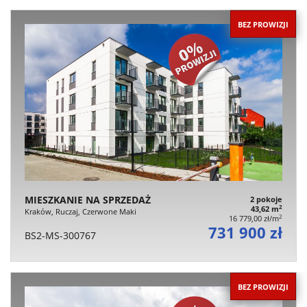
BEZ PROWIZJI
MIESZKANIE NA SPRZEDAŻ
2 pokoje
2
43,62 m
Kraków, Ruczaj, Czerwone Maki
2
16 779,00 zł/m
731 900 zł
BS2-MS-300767
BEZ PROWIZJI