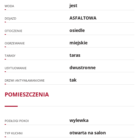
jest
WODA
ASFALTOWA
DOJAZD
osiedle
OTOCZENIE
miejskie
OGRZEWANIE
taras
TARASY
dwustronne
USYTUOWANIE
tak
DRZWI ANTYWŁAMANIOWE
POMIESZCZENIA
wylewka
PODŁOGI POKOI
otwarta na salon
TYP KUCHNI