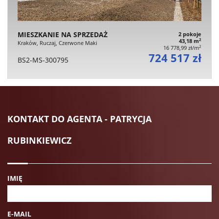
MIESZKANIE NA SPRZEDAŻ
2 pokoje
2
43,18 m
Kraków, Ruczaj, Czerwone Maki
2
16 778,99 zł/m
724 517 zł
BS2-MS-300795
KONTAKT DO AGENTA - PATRYCJA
RUBINKIEWICZ
IMIĘ
E-MAIL