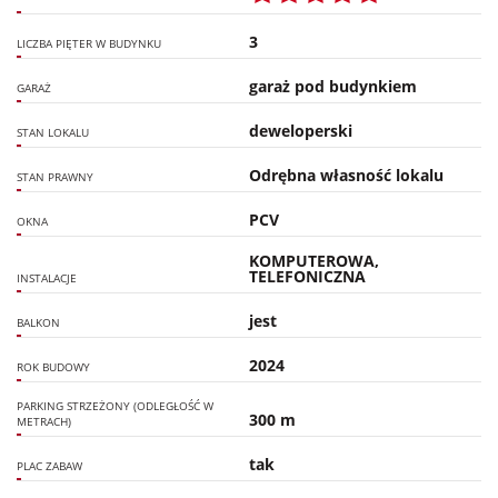
3
LICZBA PIĘTER W BUDYNKU
garaż pod budynkiem
GARAŻ
deweloperski
STAN LOKALU
Odrębna własność lokalu
STAN PRAWNY
PCV
OKNA
KOMPUTEROWA,
TELEFONICZNA
INSTALACJE
jest
BALKON
2024
ROK BUDOWY
PARKING STRZEŻONY (ODLEGŁOŚĆ W
300 m
METRACH)
tak
PLAC ZABAW