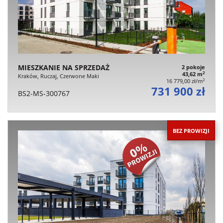
MIESZKANIE NA SPRZEDAŻ
2 pokoje
2
43,62 m
Kraków, Ruczaj, Czerwone Maki
2
16 779,00 zł/m
731 900 zł
BS2-MS-300767
BEZ PROWIZJI