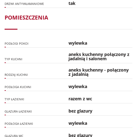
tak
DRZWI ANTYWŁAMANIOWE
POMIESZCZENIA
wylewka
PODŁOGI POKOI
aneks kuchenny połączony z
jadalnią i salonem
TYP KUCHNI
aneks kuchenny - połączony
z jadalnią
RODZAJ KUCHNI
wylewka
PODŁOGA KUCHNI
razem z wc
TYP ŁAZIENKI
bez glazury
GLAZURA ŁAZIENKI
wylewka
PODŁOGA ŁAZIENKI
bez glazury
GLAZURA WC