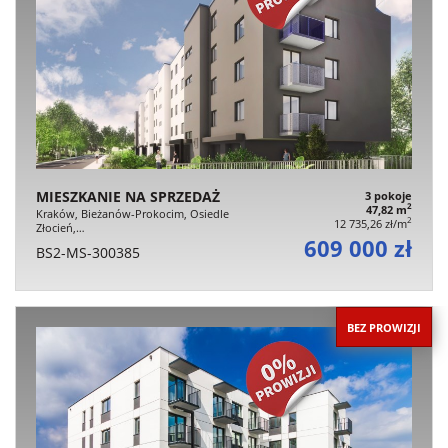
MIESZKANIE NA SPRZEDAŻ
3 pokoje
2
47,82 m
Kraków, Bieżanów-Prokocim, Osiedle
2
12 735,26 zł/m
Złocień,…
609 000 zł
BS2-MS-300385
BEZ PROWIZJI