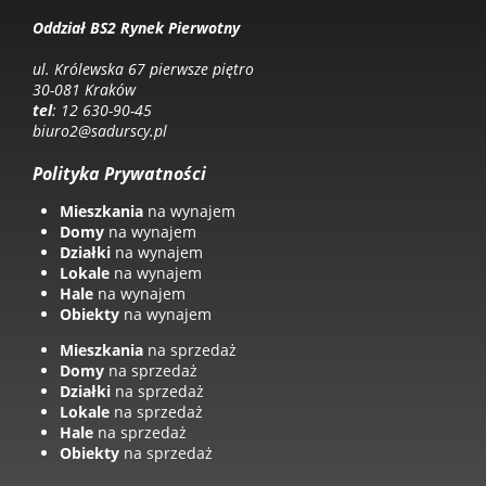
Oddział BS2 Rynek Pierwotny
ul. Królewska 67 pierwsze piętro
30-081 Kraków
tel
: 12 630-90-45
biuro2@sadurscy.pl
Polityka Prywatności
Mieszkania
na wynajem
Domy
na wynajem
Działki
na wynajem
Lokale
na wynajem
Hale
na wynajem
Obiekty
na wynajem
Mieszkania
na sprzedaż
Domy
na sprzedaż
Działki
na sprzedaż
Lokale
na sprzedaż
Hale
na sprzedaż
Obiekty
na sprzedaż