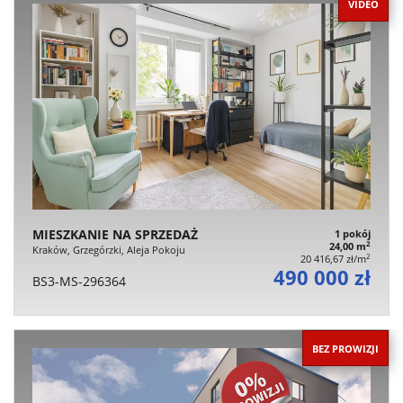
VIDEO
MIESZKANIE NA SPRZEDAŻ
1 pokój
2
24,00 m
Kraków, Grzegórzki, Aleja Pokoju
2
20 416,67 zł/m
490 000 zł
BS3-MS-296364
BEZ PROWIZJI