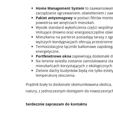
Home Management System
to zaawansowana
zarządzanie ogrzewaniem, oświetleniem i za
Pakiet antysmogowy
w postaci filtrów mont
powietrza we wnętrzach mieszkań.
Wysoki standard wykończenia części wspólnyc
imitujące drewno oraz energooszczędne oświe
Mieszkania na parterze posiadają tarasy z o
wyższych kondygnacjach oferują przestronne
Termoizolacyjne łączniki balkonowe zapobiega
energetyczne.
Portfenetrowe okna
zapewniają doskonałe do
Na terenie osiedla zostanie zainstalowana st
mieszkańcach korzystających z ekologicznych
Zielone dachy budynków będą nie tylko estety
temperaturę otoczenia.
Prądnik biały to doskonale skomunikowana okolica, 
natury, z jednoczesnym dostępem do nowoczesnych
Serdecznie zapraszam do kontaktu