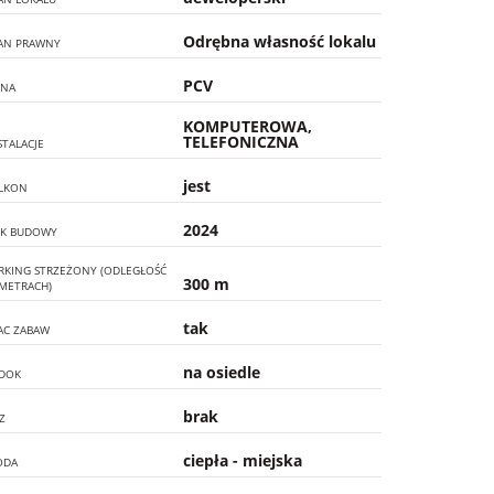
Odrębna własność lokalu
AN PRAWNY
PCV
NA
KOMPUTEROWA,
TELEFONICZNA
STALACJE
jest
LKON
2024
K BUDOWY
RKING STRZEŻONY (ODLEGŁOŚĆ
300 m
METRACH)
tak
AC ZABAW
na osiedle
DOK
brak
Z
ciepła - miejska
ODA