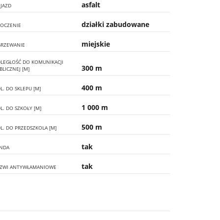
asfalt
JAZD
działki zabudowane
OCZENIE
miejskie
RZEWANIE
LEGŁOŚĆ DO KOMUNIKACJI
300 m
BLICZNEJ [M]
400 m
L. DO SKLEPU [M]
1 000 m
L. DO SZKOŁY [M]
500 m
L. DO PRZEDSZKOLA [M]
tak
NDA
tak
ZWI ANTYWŁAMANIOWE