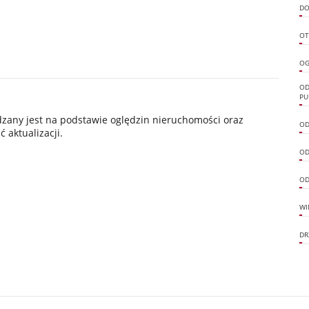
DO
OT
OG
OD
PU
ądzany jest na podstawie oględzin nieruchomości oraz
OD
 aktualizacji.
OD
OD
WI
DR