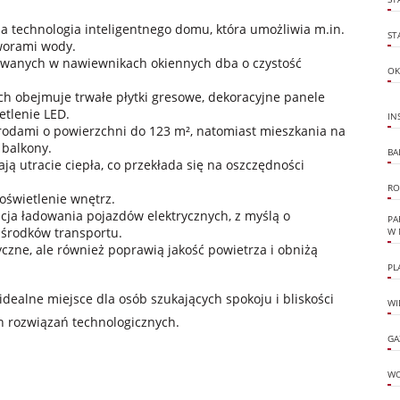
 technologia inteligentnego domu, która umożliwia m.in.
ST
worami wody.
owanych w nawiewnikach okiennych dba o czystość
OK
h obejmuje trwałe płytki gresowe, dekoracyjne panele
tlenie LED.
IN
grodami o powierzchni do 123 m², natomiast mieszkania na
 balkony.
BA
ją utracie ciepła, co przekłada się na oszczędności
RO
świetlenie wnętrz.
acja ładowania pojazdów elektrycznych, z myślą o
PA
 środków transportu.
W 
czne, ale również poprawią jakość powietrza i obniżą
PL
idealne miejsce dla osób szukających spokoju i bliskości
WI
 rozwiązań technologicznych.
GA
W