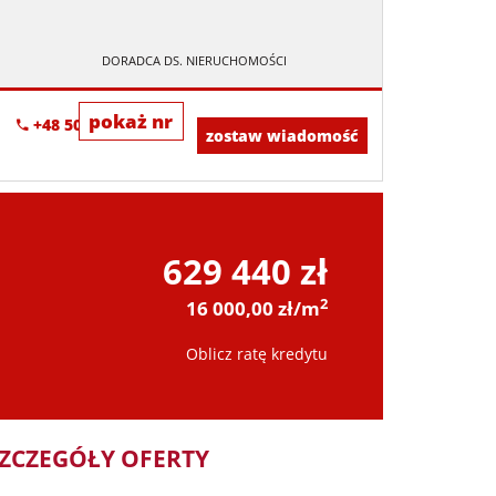
DORADCA DS. NIERUCHOMOŚCI
pokaż nr
+48 505-236-943
zostaw wiadomość
629 440 zł
2
16 000,00 zł/m
Oblicz ratę kredytu
ZCZEGÓŁY OFERTY