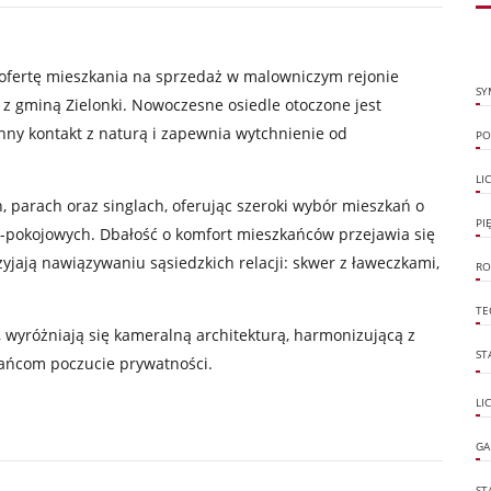
fertę mieszkania na sprzedaż w malowniczym rejonie
SY
y z gminą Zielonki. Nowoczesne osiedle otoczone jest
nny kontakt z naturą i zapewnia wytchnienie od
PO
LI
, parach oraz singlach, oferując szeroki wybór mieszkań o
PI
i 4-pokojowych. Dbałość o komfort mieszkańców przejawia się
zyjają nawiązywaniu sąsiedzkich relacji: skwer z ławeczkami,
RO
TE
 wyróżniają się kameralną architekturą, harmonizującą z
ST
kańcom poczucie prywatności.
LI
GA
ST