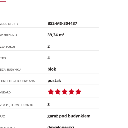
BS2-MS-304437
MBOL OFERTY
39,34 m²
WIERZCHNIA
2
CZBA POKOI
4
ĘTRO
blok
DZAJ BUDYNKU
pustak
CHNOLOGIA BUDOWLANA
ANDARD
3
CZBA PIĘTER W BUDYNKU
garaż pod budynkiem
RAŻ
deweloperski
AN LOKALU