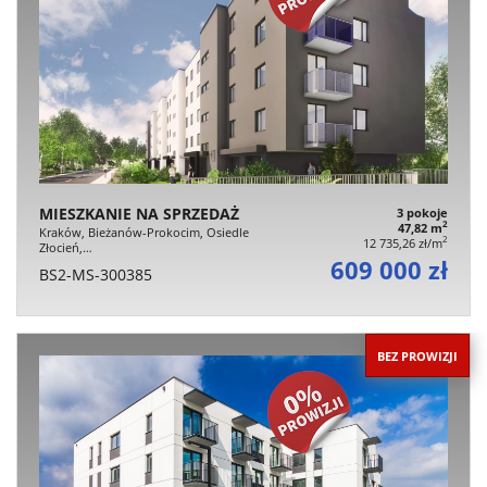
MIESZKANIE NA SPRZEDAŻ
3 pokoje
2
47,82 m
Kraków, Bieżanów-Prokocim, Osiedle
2
12 735,26 zł/m
Złocień,…
609 000 zł
BS2-MS-300385
BEZ PROWIZJI