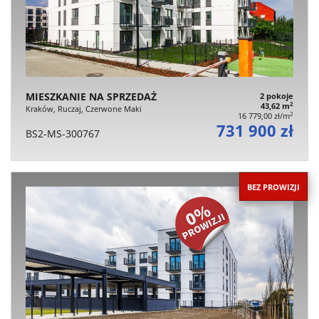
MIESZKANIE NA SPRZEDAŻ
2 pokoje
2
43,62 m
Kraków, Ruczaj, Czerwone Maki
2
16 779,00 zł/m
731 900 zł
BS2-MS-300767
BEZ PROWIZJI