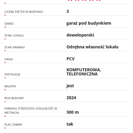
3
LICZBA PIĘTER W BUDYNKU
garaż pod budynkiem
GARAŻ
deweloperski
STAN LOKALU
Odrębna własność lokalu
STAN PRAWNY
PCV
OKNA
KOMPUTEROWA,
TELEFONICZNA
INSTALACJE
jest
BALKON
2024
ROK BUDOWY
PARKING STRZEŻONY (ODLEGŁOŚĆ W
300 m
METRACH)
tak
PLAC ZABAW