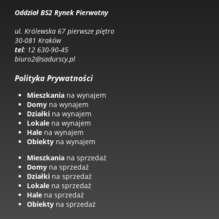
Oddział BS2 Rynek Pierwotny
ul. Królewska 67 pierwsze piętro
30-081 Kraków
tel
: 12 630-90-45
biuro2@sadurscy.pl
Polityka Prywatności
Mieszkania
na wynajem
Domy
na wynajem
Działki
na wynajem
Lokale
na wynajem
Hale
na wynajem
Obiekty
na wynajem
Mieszkania
na sprzedaż
Domy
na sprzedaż
Działki
na sprzedaż
Lokale
na sprzedaż
Hale
na sprzedaż
Obiekty
na sprzedaż