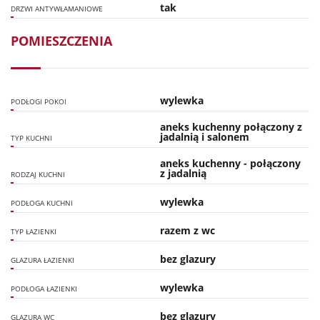
tak
DRZWI ANTYWŁAMANIOWE
POMIESZCZENIA
wylewka
PODŁOGI POKOI
aneks kuchenny połączony z
jadalnią i salonem
TYP KUCHNI
aneks kuchenny - połączony
z jadalnią
RODZAJ KUCHNI
wylewka
PODŁOGA KUCHNI
razem z wc
TYP ŁAZIENKI
bez glazury
GLAZURA ŁAZIENKI
wylewka
PODŁOGA ŁAZIENKI
bez glazury
GLAZURA WC