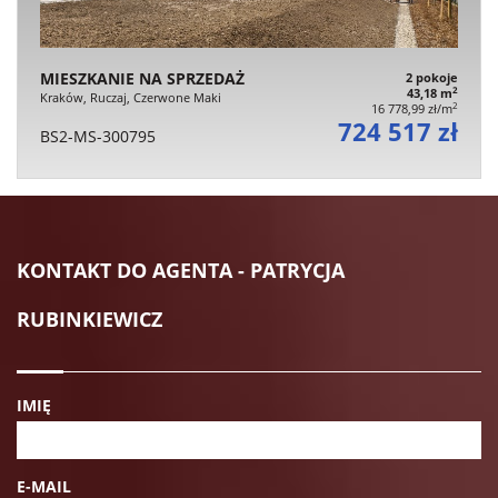
MIESZKANIE NA SPRZEDAŻ
2 pokoje
2
43,18 m
Kraków, Ruczaj, Czerwone Maki
2
16 778,99 zł/m
724 517 zł
BS2-MS-300795
KONTAKT DO AGENTA - PATRYCJA
RUBINKIEWICZ
IMIĘ
E-MAIL