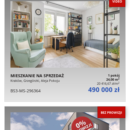
VIDEO
MIESZKANIE NA SPRZEDAŻ
1 pokój
2
24,00 m
Kraków, Grzegórzki, Aleja Pokoju
2
20 416,67 zł/m
490 000 zł
BS3-MS-296364
BEZ PROWIZJI