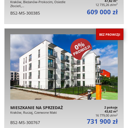
47,82 m
Kraków, Bieżanów-Prokocim, Osiedle
2
12 735,26 zł/m
Złocień,…
609 000 zł
BS2-MS-300385
BEZ PROWIZJI
MIESZKANIE NA SPRZEDAŻ
2 pokoje
2
43,62 m
Kraków, Ruczaj, Czerwone Maki
2
16 779,00 zł/m
731 900 zł
BS2-MS-300767