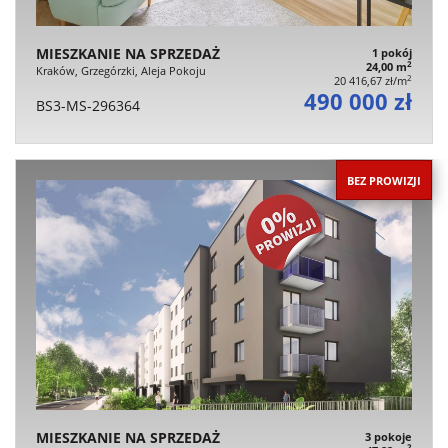
MIESZKANIE NA SPRZEDAŻ
1 pokój
2
24,00 m
Kraków, Grzegórzki, Aleja Pokoju
2
20 416,67 zł/m
490 000 zł
BS3-MS-296364
BEZ PROWIZJI
MIESZKANIE NA SPRZEDAŻ
3 pokoje
2