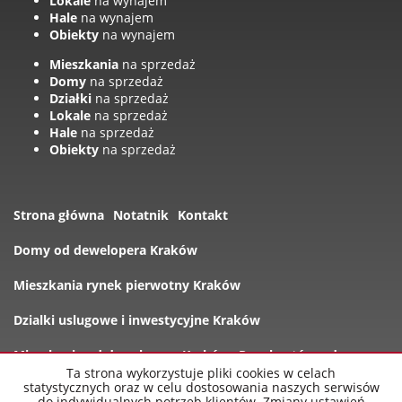
Lokale
na wynajem
Hale
na wynajem
Obiekty
na wynajem
Mieszkania
na sprzedaż
Domy
na sprzedaż
Działki
na sprzedaż
Lokale
na sprzedaż
Hale
na sprzedaż
Obiekty
na sprzedaż
Strona główna
Notatnik
Kontakt
Domy od dewelopera Kraków
Mieszkania rynek pierwotny Kraków
Dzialki uslugowe i inwestycyjne Kraków
Mieszkania od dewelopera Kraków
Rynek wtórny domy
Ta strona wykorzystuje pliki cookies w celach
statystycznych oraz w celu dostosowania naszych serwisów
Oferty
do indywidualnych potrzeb klientów. Zmiany ustawień