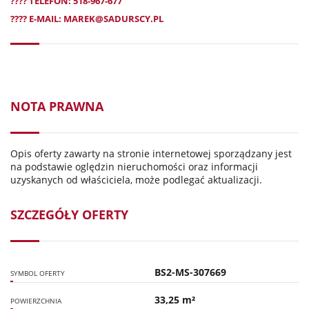
????
TELEFON:
518-967-677
????
E-MAIL:
MAREK@SADURSCY.PL
NOTA PRAWNA
Opis oferty zawarty na stronie internetowej sporządzany jest
na podstawie oględzin nieruchomości oraz informacji
uzyskanych od właściciela, może podlegać aktualizacji.
SZCZEGÓŁY OFERTY
BS2-MS-307669
SYMBOL OFERTY
33,25 m²
POWIERZCHNIA