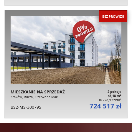
BEZ PROWIZJI
MIESZKANIE NA SPRZEDAŻ
2 pokoje
2
43,18 m
Kraków, Ruczaj, Czerwone Maki
2
16 778,99 zł/m
724 517 zł
BS2-MS-300795