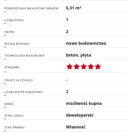
5,31 m²
POWIERZCHNIA BALKONÓW/TARASÓW
1
LICZBA POKOI
2
PIĘTRO
nowe budownictwo
RODZAJ BUDYNKU
beton, płyta
TECHNOLOGIA BUDOWLANA
STANDARD
-
OPŁATY W CZYNSZU
2
LICZBA PIĘTER W BUDYNKU
możliwość kupna
GARAŻ
deweloperski
STAN LOKALU
Własność
STAN PRAWNY