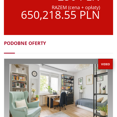
RAZEM (cena + opłaty)
650,218.55 PLN
PODOBNE OFERTY
VIDEO