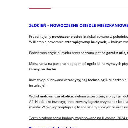
ZŁOCIEŃ - NOWOCZESNE OSIEDLE MIESZKANIOW
Prezentujemy
nowoczesne osiedle
zlokalizowane w południo
W III etapie powstanie
czteropiętrowy budynek
, w którym zn
Podziemna część budynku przeznaczona jest na
garaż z mie
Mieszkania na parterach będą mieć
ogródki
, na wyższych pię
tarasy na dachu.
Inwestycja budowana w
tradycyjnej technologii.
Mieszkania
instalacje).
Wokół
malownicza okolica
, zielona przestrzeń, a przy tym d
A4. Niedaleko inwestycji realizowany będzie przystanek kolei
miasta.
W okolicy znajdują się liczne sklepy spożywcze oraz 
Termin zakończenia budowy zaplanowano na II kwartał 2024 r