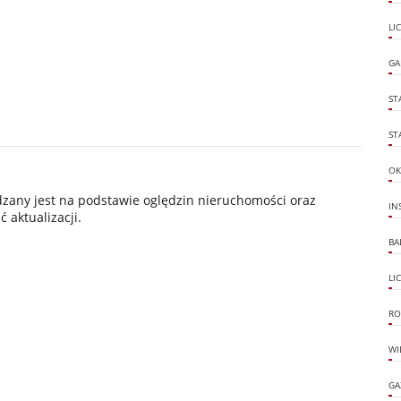
LI
GA
ST
ST
OK
ądzany jest na podstawie oględzin nieruchomości oraz
IN
 aktualizacji.
BA
LI
RO
WI
GA