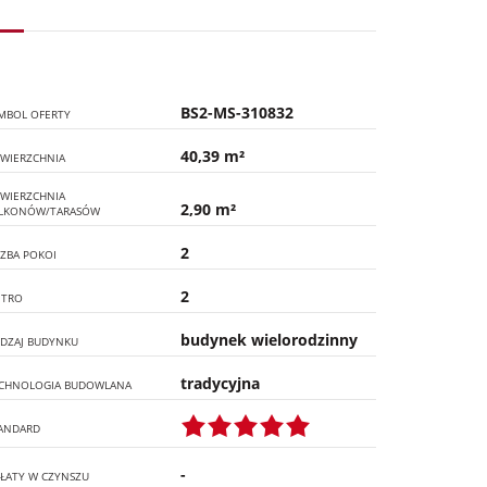
BS2-MS-310832
MBOL OFERTY
40,39 m²
WIERZCHNIA
WIERZCHNIA
2,90 m²
LKONÓW/TARASÓW
2
CZBA POKOI
2
ĘTRO
budynek wielorodzinny
DZAJ BUDYNKU
tradycyjna
CHNOLOGIA BUDOWLANA
ANDARD
-
ŁATY W CZYNSZU