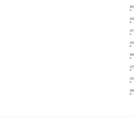
W
DO
OT
OG
WI
LI
US
DR