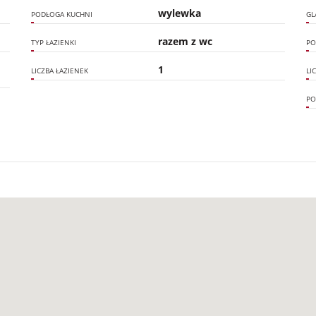
wylewka
PODŁOGA KUCHNI
GL
razem z wc
TYP ŁAZIENKI
PO
1
LICZBA ŁAZIENEK
LI
PO