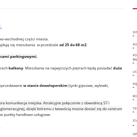
E.
SY
wo-wschodniej części miasta.
ajdują się mieszkania w przedziale
od 25 do 68 m2
.
PO
PO
jscami parkingowymi.
BA
trach
balkony
. Mieszkania na najwyższych piętrach będą posiadać
duże
LI
PI
 sprzedawane
w stanie deweloperskim
(tynki gipsowe, wylewki,
RO
obra komunikacja miejska. Atrakcyjne połączenie z obwodnicą S7 i
 aglomeracyjnej, dzięki któremu z łatwością można dostać się do centrum
TE
inne punkty handlowo-usługowe.
ST
.
OP