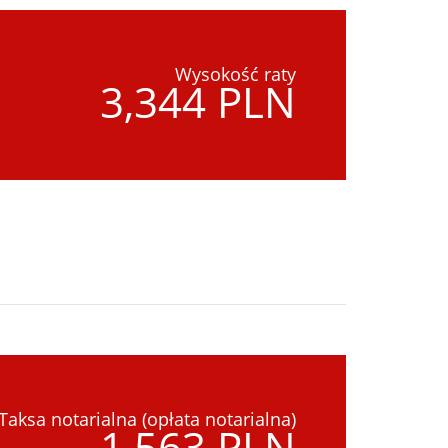
Wysokość raty
3,344 PLN
Taksa notarialna (opłata notarialna)
1,563 PLN