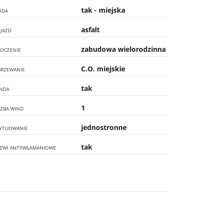
tak - miejska
ODA
asfalt
JAZD
zabudowa wielorodzinna
OCZENIE
C.O. miejskie
RZEWANIE
tak
NDA
1
CZBA WIND
jednostronne
YTUOWANIE
tak
ZWI ANTYWŁAMANIOWE