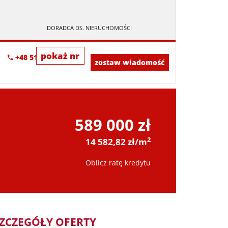
DORADCA DS. NIERUCHOMOŚCI
pokaż nr
+48 518-967-677
zostaw wiadomość
589 000 zł
2
14 582,82 zł/m
Oblicz ratę kredytu
ZCZEGÓŁY OFERTY