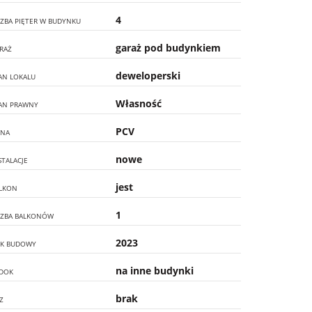
4
CZBA PIĘTER W BUDYNKU
garaż pod budynkiem
RAŻ
deweloperski
AN LOKALU
Własność
AN PRAWNY
PCV
NA
nowe
STALACJE
jest
LKON
1
CZBA BALKONÓW
2023
K BUDOWY
na inne budynki
DOK
brak
Z