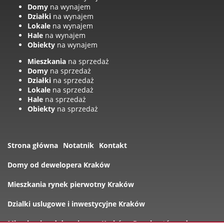
Domy
na wynajem
Działki
na wynajem
Lokale
na wynajem
Hale
na wynajem
Obiekty
na wynajem
Mieszkania
na sprzedaż
Domy
na sprzedaż
Działki
na sprzedaż
Lokale
na sprzedaż
Hale
na sprzedaż
Obiekty
na sprzedaż
Strona główna
Notatnik
Kontakt
Domy od dewelopera Kraków
Mieszkania rynek pierwotny Kraków
Dzialki uslugowe i inwestycyjne Kraków
Mieszkania od dewelopera Kraków
Rynek wtórny domy