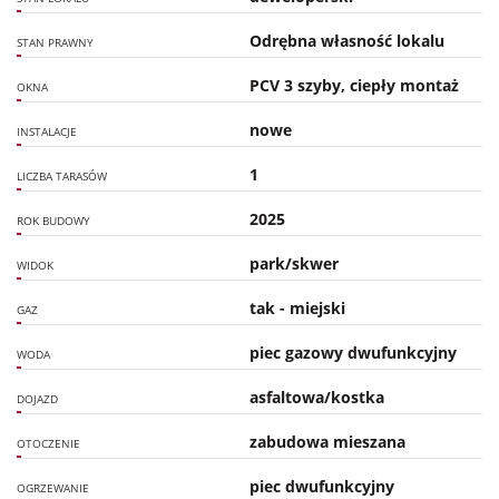
Odrębna własność lokalu
STAN PRAWNY
PCV 3 szyby, ciepły montaż
OKNA
nowe
INSTALACJE
1
LICZBA TARASÓW
2025
ROK BUDOWY
park/skwer
WIDOK
tak - miejski
GAZ
piec gazowy dwufunkcyjny
WODA
asfaltowa/kostka
DOJAZD
zabudowa mieszana
OTOCZENIE
piec dwufunkcyjny
OGRZEWANIE