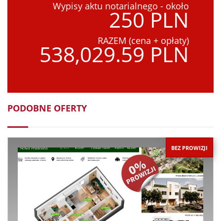
Wypisy aktu notarialnego - około
250 PLN
RAZEM (cena + opłaty)
538,029.59 PLN
PODOBNE OFERTY
BEZ PROWIZJI