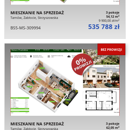
MIESZKANIE NA SPRZEDAŻ
3 pokoje
2
54,12 m
Tarnów, Zabłocie, Skrzyszowska
2
9 900,00 zł/m
535 788 zł
BS5-MS-309994
BEZ PROWIZJI
MIESZKANIE NA SPRZEDAŻ
3 pokoje
2
62,05 m
Tarnów, Zabłocie, Skrzyszowska