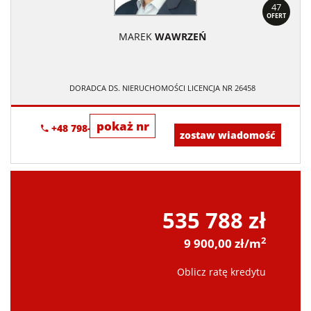
47
OFERT
MAREK
WAWRZEŃ
DORADCA DS. NIERUCHOMOŚCI LICENCJA NR 26458
pokaż nr
+48 798-352-683
zostaw wiadomość
535 788 zł
2
9 900,00 zł/m
Oblicz ratę kredytu