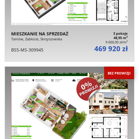
MIESZKANIE NA SPRZEDAŻ
3 pokoje
2
48,95 m
Tarnów, Zabłocie, Skrzyszowska
2
9 600,00 zł/m
469 920 zł
BS5-MS-309945
BEZ PROWIZJI