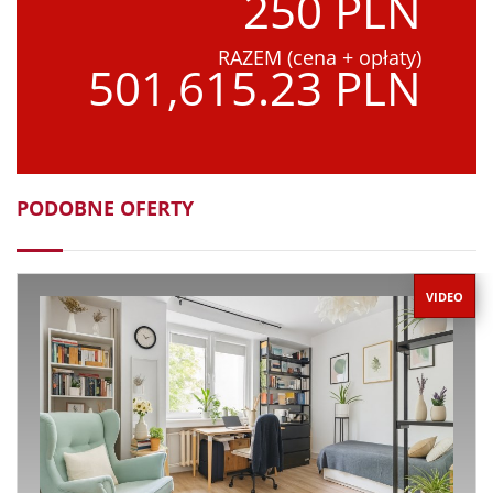
250 PLN
RAZEM (cena + opłaty)
501,615.23 PLN
PODOBNE OFERTY
VIDEO