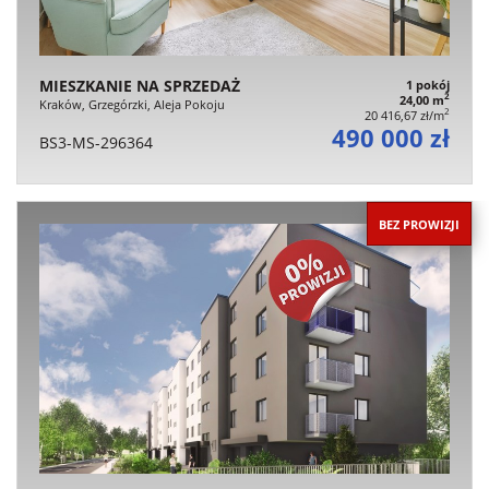
MIESZKANIE NA SPRZEDAŻ
1 pokój
2
24,00 m
Kraków, Grzegórzki, Aleja Pokoju
2
20 416,67 zł/m
490 000 zł
BS3-MS-296364
BEZ PROWIZJI