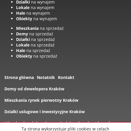
Działki
na wynajem
Lokale
na wynajem
Hale
na wynajem
Obiekty
na wynajem
Mieszkania
na sprzedaż
Domy
na sprzedaż
Działki
na sprzedaż
Lokale
na sprzedaż
Hale
na sprzedaż
Obiekty
na sprzedaż
Strona główna
Notatnik
Kontakt
Domy od dewelopera Kraków
Mieszkania rynek pierwotny Kraków
Dzialki uslugowe i inwestycyjne Kraków
Mieszkania od dewelopera Kraków
Rynek wtórny domy
Ta strona wykorzystuje pliki cookies w celach