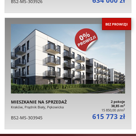
634 000 zł
BS2-MS-303926
BEZ PROWIZJI
MIESZKANIE NA SPRZEDAŻ
2 pokoje
2
38,85 m
Kraków, Prądnik Biały, Pękowicka
2
15 850,00 zł/m
615 773 zł
BS2-MS-303945