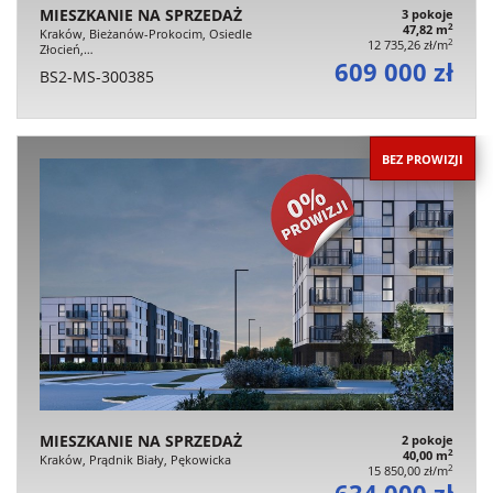
MIESZKANIE NA SPRZEDAŻ
3 pokoje
2
47,82 m
Kraków, Bieżanów-Prokocim, Osiedle
2
12 735,26 zł/m
Złocień,…
609 000 zł
BS2-MS-300385
BEZ PROWIZJI
MIESZKANIE NA SPRZEDAŻ
2 pokoje
2
40,00 m
Kraków, Prądnik Biały, Pękowicka
2
15 850,00 zł/m