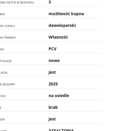
3
CZBA PIĘTER W BUDYNKU
możliwość kupna
RAŻ
deweloperski
AN LOKALU
Własność
AN PRAWNY
PCV
NA
nowe
STALACJE
jest
LKON
2025
K BUDOWY
na osiedle
DOK
brak
Z
jest
ODA
ASFALTOWA