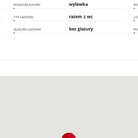
wylewka
PODŁOGA KUCHNI
PO
razem z wc
TYP ŁAZIENKI
LI
bez glazury
GLAZURA ŁAZIENKI
PO