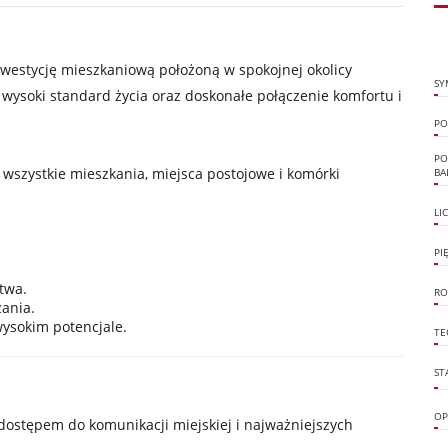
westycję mieszkaniową położoną w spokojnej okolicy
SY
ysoki standard życia oraz doskonałe połączenie komfortu i
PO
PO
wszystkie mieszkania, miejsca postojowe i komórki
BA
LI
PI
twa.
RO
zania.
ysokim potencjale.
TE
ST
OP
ostępem do komunikacji miejskiej i najważniejszych