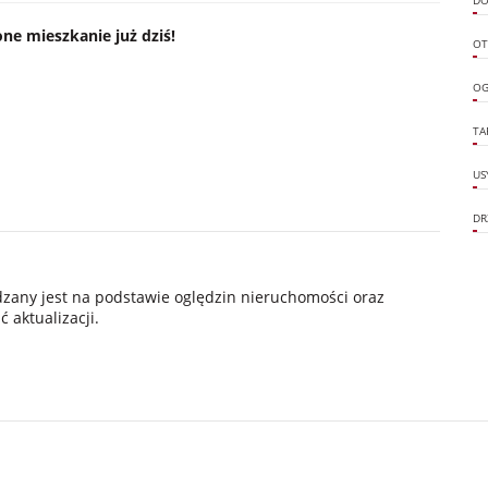
DO
ne mieszkanie już dziś!
OT
OG
TA
US
DR
ądzany jest na podstawie oględzin nieruchomości oraz
 aktualizacji.