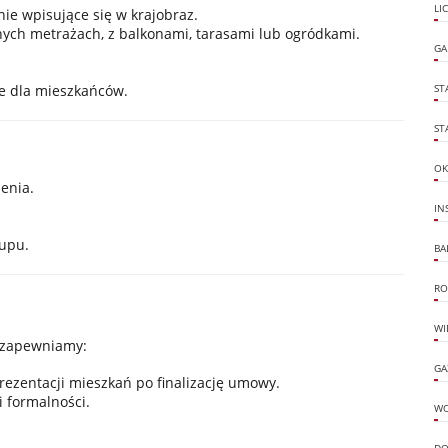
LI
e wpisujące się w krajobraz.
nych metrażach, z balkonami, tarasami lub ogródkami.
GA
ne dla mieszkańców.
ST
ST
OK
enia.
IN
kupu.
BA
RO
WI
i zapewniamy:
GA
ezentacji mieszkań po finalizację umowy.
 formalności.
W