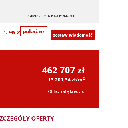
DORADCA DS. NIERUCHOMOŚCI
pokaż nr
+48 518-967-677
zostaw wiadomość
462 707 zł
2
13 201,34 zł/m
Oblicz ratę kredytu
ZCZEGÓŁY OFERTY