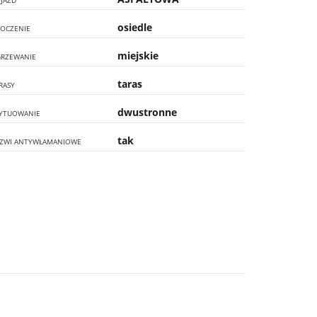
JAZD
osiedle
OCZENIE
miejskie
RZEWANIE
taras
RASY
dwustronne
YTUOWANIE
tak
ZWI ANTYWŁAMANIOWE