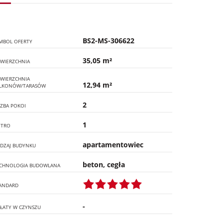
BS2-MS-306622
MBOL OFERTY
35,05 m²
WIERZCHNIA
WIERZCHNIA
12,94 m²
LKONÓW/TARASÓW
2
CZBA POKOI
1
ĘTRO
apartamentowiec
DZAJ BUDYNKU
beton, cegła
CHNOLOGIA BUDOWLANA
ANDARD
-
ŁATY W CZYNSZU