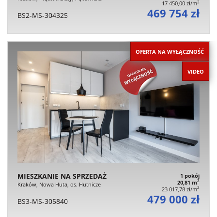
2
17 450,00 zł/m
469 754 zł
BS2-MS-304325
OFERTA NA WYŁĄCZNOŚĆ
VIDEO
MIESZKANIE NA SPRZEDAŻ
1 pokój
2
20,81 m
Kraków, Nowa Huta, os. Hutnicze
2
23 017,78 zł/m
479 000 zł
BS3-MS-305840