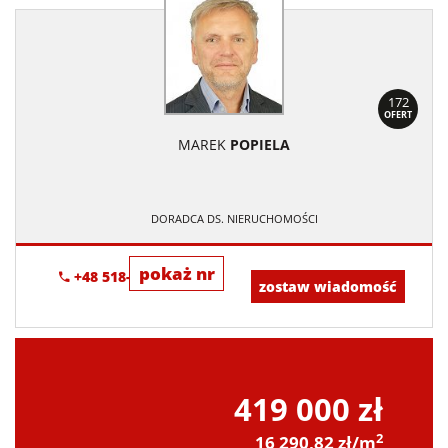
172
OFERT
MAREK
POPIELA
DORADCA DS. NIERUCHOMOŚCI
pokaż nr
+48 518-967-677
zostaw wiadomość
419 000 zł
2
16 290,82 zł/m