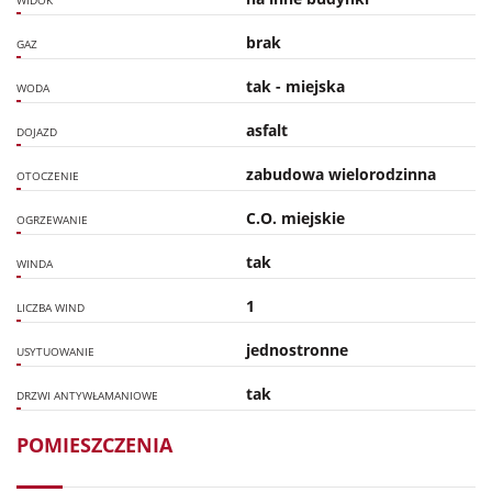
WIDOK
brak
GAZ
tak - miejska
WODA
asfalt
DOJAZD
zabudowa wielorodzinna
OTOCZENIE
C.O. miejskie
OGRZEWANIE
tak
WINDA
1
LICZBA WIND
jednostronne
USYTUOWANIE
tak
DRZWI ANTYWŁAMANIOWE
POMIESZCZENIA