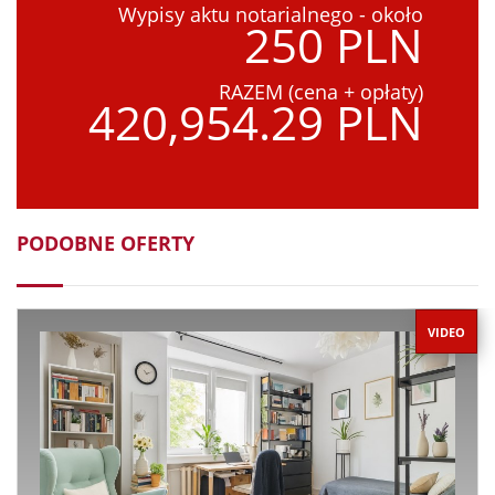
Wypisy aktu notarialnego - około
250 PLN
RAZEM (cena + opłaty)
420,954.29 PLN
PODOBNE OFERTY
VIDEO