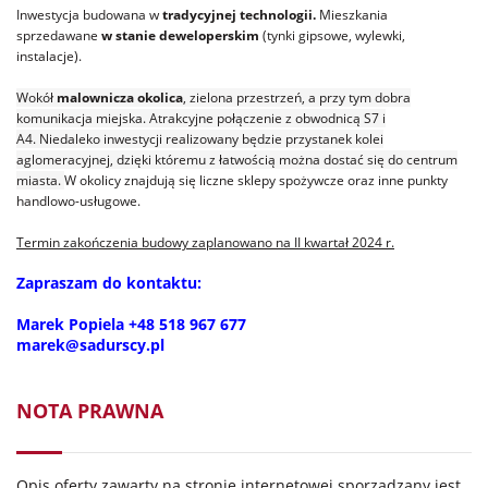
Inwestycja budowana w
tradycyjnej technologii.
Mieszkania
sprzedawane
w stanie deweloperskim
(tynki gipsowe, wylewki,
instalacje).
Wokół
malownicza okolica
, zielona przestrzeń, a przy tym dobra
komunikacja miejska. Atrakcyjne połączenie z obwodnicą S7 i
A4. Niedaleko inwestycji realizowany będzie przystanek kolei
aglomeracyjnej, dzięki któremu z łatwością można dostać się do centrum
miasta.
W okolicy znajdują się liczne sklepy spożywcze oraz inne punkty
handlowo-usługowe.
Termin zakończenia budowy zaplanowano na II kwartał 2024 r.
Zapraszam do kontaktu:
Marek Popiela +48 518 967 677
marek@sadurscy.pl
NOTA PRAWNA
Opis oferty zawarty na stronie internetowej sporządzany jest