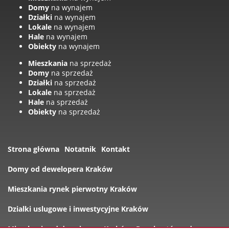
Domy
na wynajem
Działki
na wynajem
Lokale
na wynajem
Hale
na wynajem
Obiekty
na wynajem
Mieszkania
na sprzedaż
Domy
na sprzedaż
Działki
na sprzedaż
Lokale
na sprzedaż
Hale
na sprzedaż
Obiekty
na sprzedaż
Strona główna
Notatnik
Kontakt
Domy od dewelopera Kraków
Mieszkania rynek pierwotny Kraków
Dzialki uslugowe i inwestycyjne Kraków
Mieszkania od dewelopera Kraków
Rynek wtórny domy