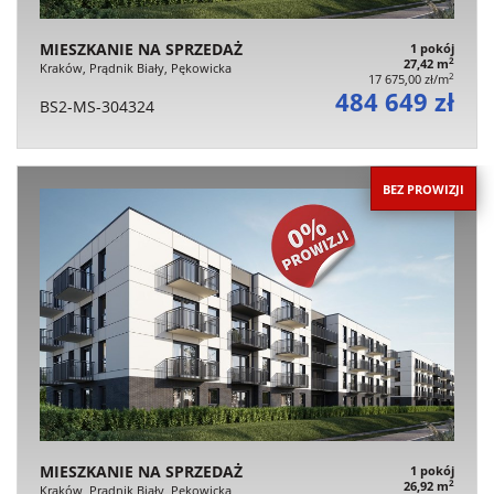
MIESZKANIE NA SPRZEDAŻ
1 pokój
2
27,42 m
Kraków, Prądnik Biały, Pękowicka
2
17 675,00 zł/m
484 649 zł
BS2-MS-304324
BEZ PROWIZJI
MIESZKANIE NA SPRZEDAŻ
1 pokój
2
26,92 m
Kraków, Prądnik Biały, Pękowicka