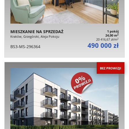
MIESZKANIE NA SPRZEDAŻ
1 pokój
2
24,00 m
Kraków, Grzegórzki, Aleja Pokoju
2
20 416,67 zł/m
490 000 zł
BS3-MS-296364
BEZ PROWIZJI