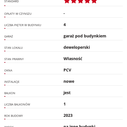
STANDARD
-
OPŁATY W CZYNSZU
4
LICZBA PIĘTER W BUDYNKU
garaż pod budynkiem
GARAŻ
deweloperski
STAN LOKALU
Własność
STAN PRAWNY
PCV
OKNA
nowe
INSTALACJE
jest
BALKON
1
LICZBA BALKONÓW
2023
ROK BUDOWY
na inne budynki