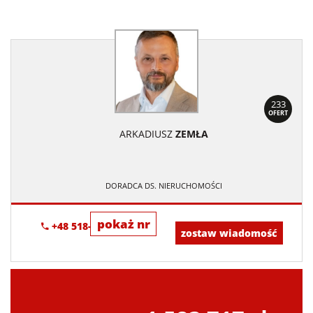
233
OFERT
ARKADIUSZ
ZEMŁA
DORADCA DS. NIERUCHOMOŚCI
pokaż nr
+48 518-706-552
zostaw wiadomość