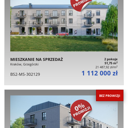
MIESZKANIE NA SPRZEDAŻ
2 pokoje
2
51,75 m
Kraków, Grzegórzki
2
21 487,92 zł/m
1 112 000 zł
BS2-MS-302129
BEZ PROWIZJI