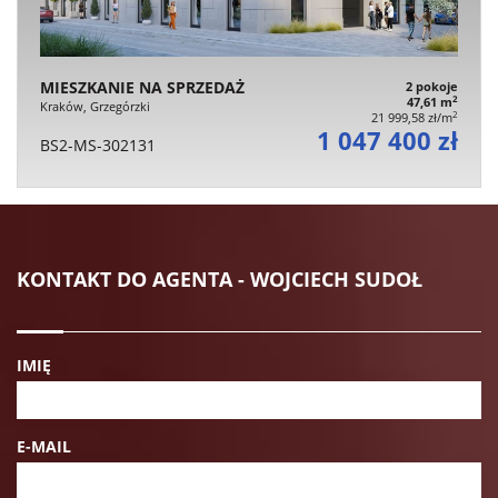
MIESZKANIE NA SPRZEDAŻ
2 pokoje
2
47,61 m
Kraków, Grzegórzki
2
21 999,58 zł/m
1 047 400 zł
BS2-MS-302131
KONTAKT DO AGENTA - WOJCIECH SUDOŁ
IMIĘ
E-MAIL