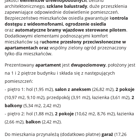
jakości
elementów drewnopodobnych
, betonu
architektonicznego,
szklane balustrady
, duże przeszklenia
zapewniające odpowiednie doświetlenie pomieszczeń.
Bezpieczeństwo mieszkańców osiedla gwarantuje k
ontrola
dostępu z wideomofonami, ogrodzenie osiedla
oraz
automatyczne bramy wjazdowe sterowane pilotem
.
Dodatkowymi elementami podnoszącymi komfort
mieszkańców są r
uchome przesłony przeciwsłoneczne w
apartamentach oraz
wspólny zielony ogród przeznaczony
tylko dla mieszkańców.
Prezentowany
apartament
jest
dwupoziomowy
, położony jest
na 1 i 2 piętrze budynku i składa się z następujących
pomieszczeń:
- piętro 1: hol (1,95 m2),
salon z aneksem
(26,82 m2),
2 pokoje
(10,97 m2, 9,10 m2), przedpokój (3,91 m2), łazienka (3,61 m2),
2
balkony
(5,34 m2, 2,42 m2)
- piętro 2: hol (1,88 m2),
2 pokoje
(10,62 m2, 8,76 m2), łazienka
(2,66 m2),
balkon
(2,42 m2).
Do mieszkania przynależą (dodatkowo płatne)
garaż
(17,26