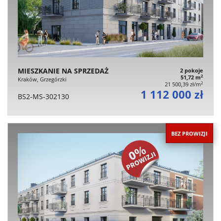
MIESZKANIE NA SPRZEDAŻ
2 pokoje
2
51,72 m
Kraków, Grzegórzki
2
21 500,39 zł/m
1 112 000 zł
BS2-MS-302130
BEZ PROWIZJI