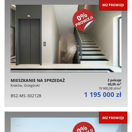
BEZ PROWIZJI
MIESZKANIE NA SPRZEDAŻ
2 pokoje
2
60,05 m
Kraków, Grzegórzki
2
19 900,08 zł/m
1 195 000 zł
BS2-MS-302128
BEZ PROWIZJI