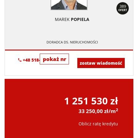
389
OFERT
MAREK
POPIELA
DORADCA DS. NIERUCHOMOŚCI
pokaż nr
+48 518-967-677
zostaw wiadomość
1 251 530 zł
2
33 250,00 zł/m
Oblicz ratę kredytu