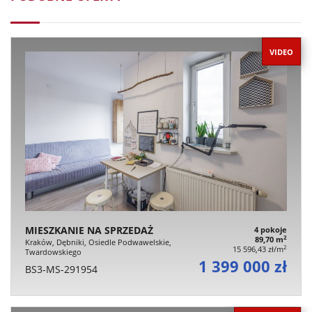
VIDEO
MIESZKANIE NA SPRZEDAŻ
4 pokoje
2
89,70 m
Kraków, Dębniki, Osiedle Podwawelskie,
2
15 596,43 zł/m
Twardowskiego
1 399 000 zł
BS3-MS-291954