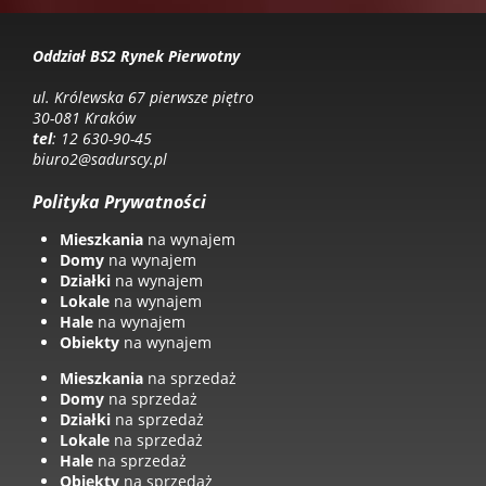
Oddział BS2 Rynek Pierwotny
ul. Królewska 67 pierwsze piętro
30-081 Kraków
tel
: 12 630-90-45
biuro2@sadurscy.pl
Polityka Prywatności
Mieszkania
na wynajem
Domy
na wynajem
Działki
na wynajem
Lokale
na wynajem
Hale
na wynajem
Obiekty
na wynajem
Mieszkania
na sprzedaż
Domy
na sprzedaż
Działki
na sprzedaż
Lokale
na sprzedaż
Hale
na sprzedaż
Obiekty
na sprzedaż