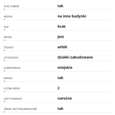
tak
PLAC ZABAW
na inne budynki
WIDOK
brak
GAZ
jest
WODA
asfalt
DOJAZD
działki zabudowane
OTOCZENIE
miejskie
OGRZEWANIE
tak
WINDA
2
LICZBA WIND
narożne
USYTUOWANIE
tak
DRZWI ANTYWŁAMANIOWE