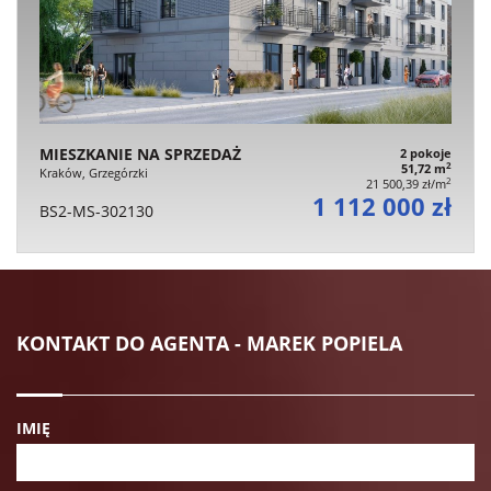
MIESZKANIE NA SPRZEDAŻ
2 pokoje
2
51,72 m
Kraków, Grzegórzki
2
21 500,39 zł/m
1 112 000 zł
BS2-MS-302130
KONTAKT DO AGENTA - MAREK POPIELA
IMIĘ