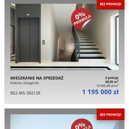
BEZ PROWIZJI
MIESZKANIE NA SPRZEDAŻ
2 pokoje
2
60,05 m
Kraków, Grzegórzki
2
19 900,08 zł/m
1 195 000 zł
BS2-MS-302128
BEZ PROWIZJI