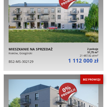
MIESZKANIE NA SPRZEDAŻ
2 pokoje
2
51,75 m
Kraków, Grzegórzki
2
21 487,92 zł/m
1 112 000 zł
BS2-MS-302129
BEZ PROWIZJI