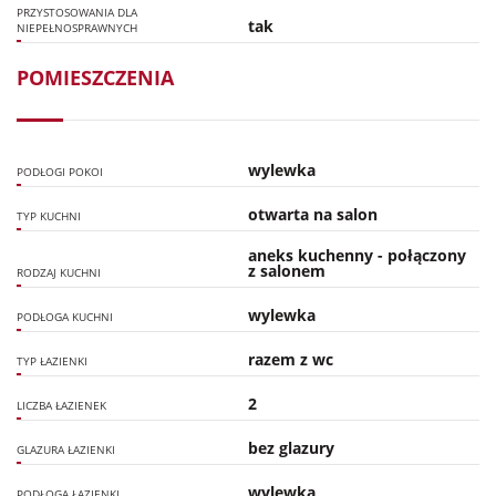
PRZYSTOSOWANIA DLA
tak
NIEPEŁNOSPRAWNYCH
POMIESZCZENIA
wylewka
PODŁOGI POKOI
otwarta na salon
TYP KUCHNI
aneks kuchenny - połączony
z salonem
RODZAJ KUCHNI
wylewka
PODŁOGA KUCHNI
razem z wc
TYP ŁAZIENKI
2
LICZBA ŁAZIENEK
bez glazury
GLAZURA ŁAZIENKI
wylewka
PODŁOGA ŁAZIENKI