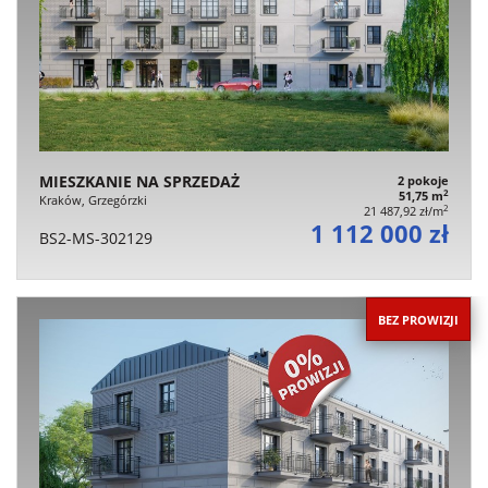
MIESZKANIE NA SPRZEDAŻ
2 pokoje
2
51,75 m
Kraków, Grzegórzki
2
21 487,92 zł/m
1 112 000 zł
BS2-MS-302129
BEZ PROWIZJI