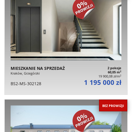
MIESZKANIE NA SPRZEDAŻ
2 pokoje
2
60,05 m
Kraków, Grzegórzki
2
19 900,08 zł/m
1 195 000 zł
BS2-MS-302128
BEZ PROWIZJI