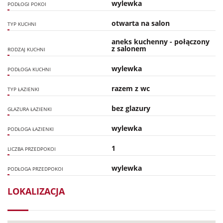
wylewka
PODŁOGI POKOI
otwarta na salon
TYP KUCHNI
aneks kuchenny - połączony
z salonem
RODZAJ KUCHNI
wylewka
PODŁOGA KUCHNI
razem z wc
TYP ŁAZIENKI
bez glazury
GLAZURA ŁAZIENKI
wylewka
PODŁOGA ŁAZIENKI
1
LICZBA PRZEDPOKOI
wylewka
PODŁOGA PRZEDPOKOI
LOKALIZACJA