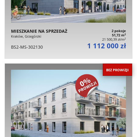
MIESZKANIE NA SPRZEDAŻ
2 pokoje
2
51,72 m
Kraków, Grzegórzki
2
21 500,39 zł/m
1 112 000 zł
BS2-MS-302130
BEZ PROWIZJI