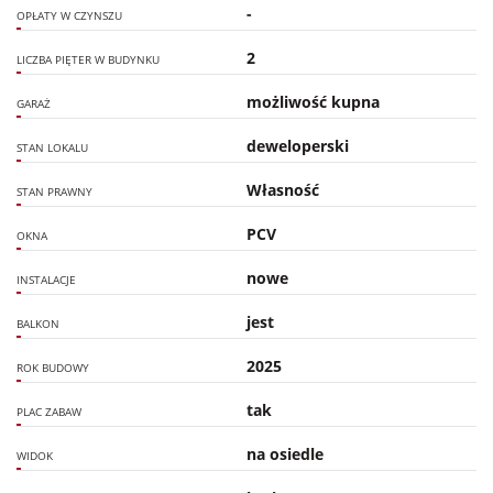
-
OPŁATY W CZYNSZU
2
LICZBA PIĘTER W BUDYNKU
możliwość kupna
GARAŻ
deweloperski
STAN LOKALU
Własność
STAN PRAWNY
PCV
OKNA
nowe
INSTALACJE
jest
BALKON
2025
ROK BUDOWY
tak
PLAC ZABAW
na osiedle
WIDOK