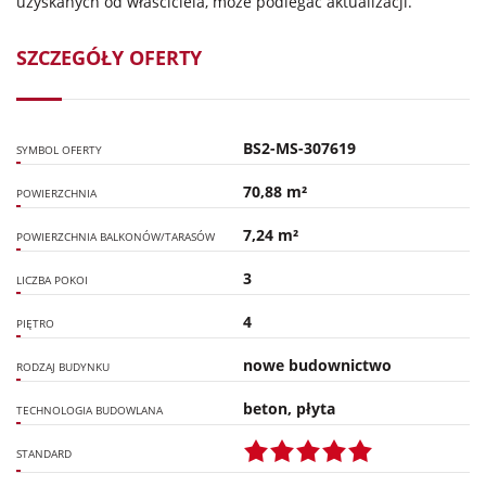
uzyskanych od właściciela, może podlegać aktualizacji.
SZCZEGÓŁY OFERTY
BS2-MS-307619
SYMBOL OFERTY
70,88 m²
POWIERZCHNIA
7,24 m²
POWIERZCHNIA BALKONÓW/TARASÓW
3
LICZBA POKOI
4
PIĘTRO
nowe budownictwo
RODZAJ BUDYNKU
beton, płyta
TECHNOLOGIA BUDOWLANA
STANDARD