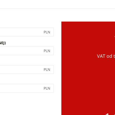
PLN
EJ)
PLN
VAT od t
PLN
PLN