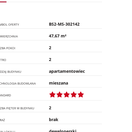
BS2-MS-302142
MBOL OFERTY
47,67 m²
WIERZCHNIA
2
CZBA POKOI
2
ĘTRO
apartamentowiec
DZAJ BUDYNKU
mieszana
CHNOLOGIA BUDOWLANA
ANDARD
2
CZBA PIĘTER W BUDYNKU
brak
RAŻ
deweloperski
AN LOKALU