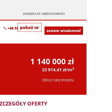
DORADCA DS. NIERUCHOMOŚCI
pokaż nr
+48 500-673-615
zostaw wiadomość
1 140 000 zł
2
23 914,41 zł/m
Oblicz ratę kredytu
ZCZEGÓŁY OFERTY