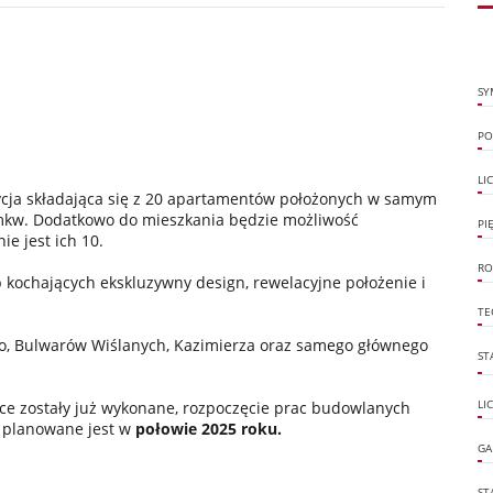
SY
PO
LI
cja składająca się z 20 apartamentów położonych w samym
 mkw. Dodatkowo do mieszkania będzie możliwość
PI
ie jest ich 10.
RO
 kochających ekskluzywny design, rewelacyjne położenie i
TE
o, Bulwarów Wiślanych, Kazimierza oraz samego głównego
ST
ce zostały już wykonane, rozpoczęcie prac budowlanych
LI
e planowane jest w
połowie 2025 roku.
GA
ST