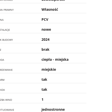
Własność
AN PRAWNY
PCV
NA
nowe
STALACJE
2024
K BUDOWY
brak
Z
ciepła - miejska
ODA
miejskie
RZEWANIE
tak
ARM
tak
NDA
1
CZBA WIND
jednostronne
YTUOWANIE