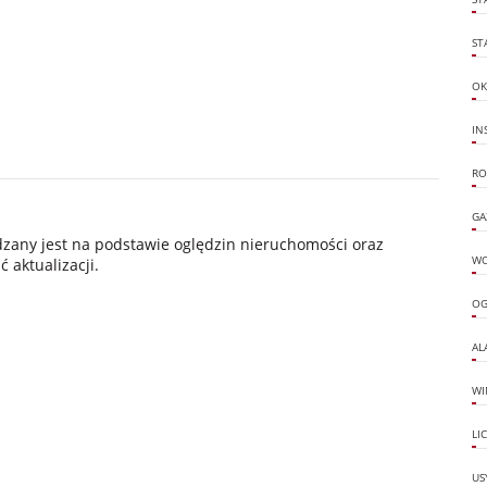
ST
OK
IN
RO
GA
ądzany jest na podstawie oględzin nieruchomości oraz
W
 aktualizacji.
OG
AL
WI
LI
US