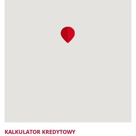
KALKULATOR KREDYTOWY