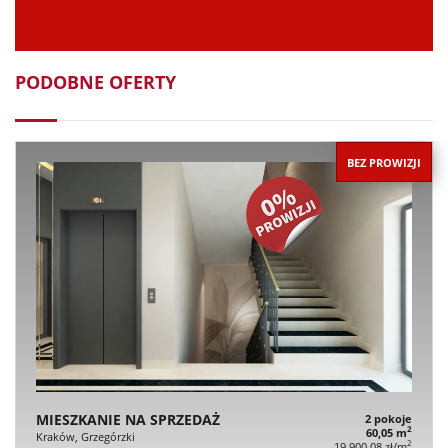
PODOBNE OFERTY
BEZ PROWIZJI
MIESZKANIE NA SPRZEDAŻ
2 pokoje
2
60,05 m
Kraków, Grzegórzki
2
19 900,08 zł/m