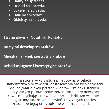
Domy
na sprzedaż
Działki
na sprzedaż
Lokale
na sprzedaż
Hale
na sprzedaż
Obiekty
na sprzedaż
Strona główna
Notatnik
Kontakt
Domy od dewelopera Kraków
Mieszkania rynek pierwotny Kraków
Dzialki uslugowe i inwestycyjne Kraków
Mieszkania od dewelopera Kraków
Rynek wtórny domy
Ta strona wykorzystuje pliki cookies w celach
statystycznych oraz w celu dostosowania naszych serwisów
Oferty
do indywidualnych potrzeb klientów. Zmiany ustawień
dotyczących plików cookie można dokonać w dowolnej
chwili modyfikując ustawienia przeglądarki. Korzystanie z
tej strony bez zmian ustawień dotyczących cookies
oznacza, że będą one zapisane w pamięci urządzenia.
nowe-mieszkania-krakow.pl
2026
Program dla biur