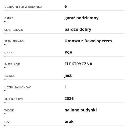
6
LICZBA PIĘTER W BUDYNKU
garaż podziemny
GARAŻ
bardzo dobry
STAN LOKALU
Umowa z Deweloperem
STAN PRAWNY
PCV
OKNA
ELEKTRYCZNA
INSTALACJE
jest
BALKON
1
LICZBA BALKONÓW
2026
ROK BUDOWY
na inne budynki
WIDOK
brak
GAZ