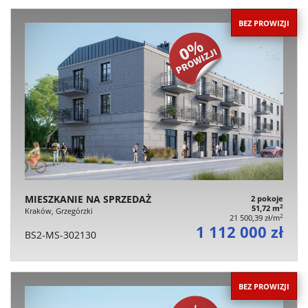
BEZ PROWIZJI
MIESZKANIE NA SPRZEDAŻ
2 pokoje
2
51,72 m
Kraków, Grzegórzki
2
21 500,39 zł/m
1 112 000 zł
BS2-MS-302130
BEZ PROWIZJI