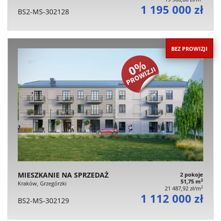
1 195 000 zł
BS2-MS-302128
BEZ PROWIZJI
MIESZKANIE NA SPRZEDAŻ
2 pokoje
2
51,75 m
Kraków, Grzegórzki
2
21 487,92 zł/m
1 112 000 zł
BS2-MS-302129