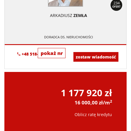
234
OFERT
ARKADIUSZ
ZEMŁA
DORADCA DS. NIERUCHOMOŚCI
pokaż nr
+48 518-706-552
zostaw wiadomość
1 177 920 zł
2
16 000,00 zł/m
Oblicz ratę kredytu