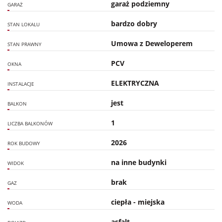
garaż podziemny
GARAŻ
bardzo dobry
STAN LOKALU
Umowa z Deweloperem
STAN PRAWNY
PCV
OKNA
ELEKTRYCZNA
INSTALACJE
jest
BALKON
1
LICZBA BALKONÓW
2026
ROK BUDOWY
na inne budynki
WIDOK
brak
GAZ
ciepła - miejska
WODA
asfalt