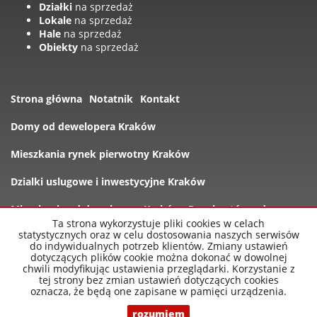
Działki
na sprzedaż
Lokale
na sprzedaż
Hale
na sprzedaż
Obiekty
na sprzedaż
Strona główna
Notatnik
Kontakt
Domy od dewelopera Kraków
Mieszkania rynek pierwotny Kraków
Dzialki uslugowe i inwestycyjne Kraków
Mieszkania od dewelopera Kraków
Rynek wtórny domy
Ta strona wykorzystuje pliki cookies w celach
statystycznych oraz w celu dostosowania naszych serwisów
Oferty
do indywidualnych potrzeb klientów. Zmiany ustawień
dotyczących plików cookie można dokonać w dowolnej
chwili modyfikując ustawienia przeglądarki. Korzystanie z
tej strony bez zmian ustawień dotyczących cookies
oznacza, że będą one zapisane w pamięci urządzenia.
nowe-mieszkania-krakow.pl
2026
Program dla biur
nieruchomości
Galactica Virgo
rozumiem