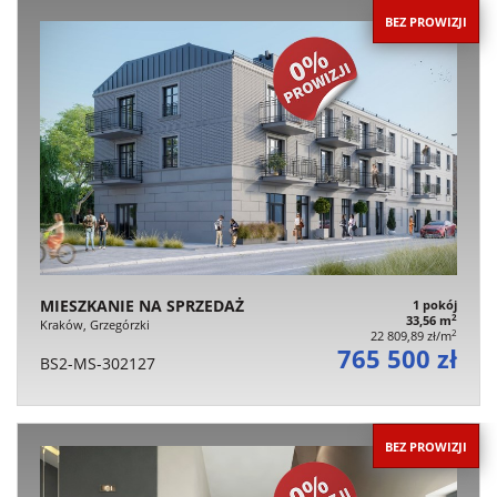
BEZ PROWIZJI
MIESZKANIE NA SPRZEDAŻ
1 pokój
2
33,56 m
Kraków, Grzegórzki
2
22 809,89 zł/m
765 500 zł
BS2-MS-302127
BEZ PROWIZJI