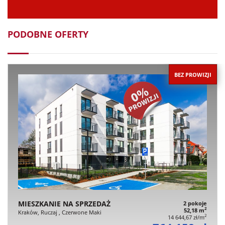
PODOBNE OFERTY
BEZ PROWIZJI
MIESZKANIE NA SPRZEDAŻ
2 pokoje
2
52,18 m
Kraków, Ruczaj , Czerwone Maki
2
14 644,67 zł/m