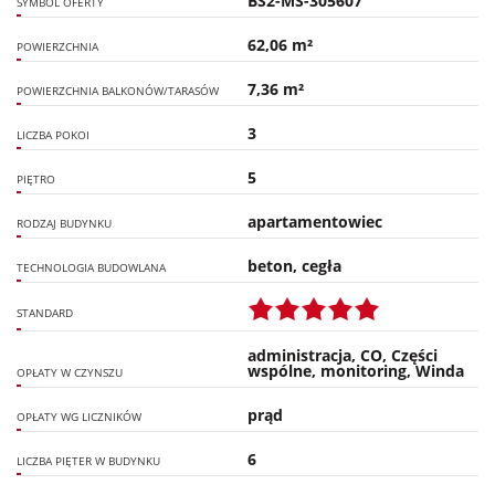
BS2-MS-305607
SYMBOL OFERTY
62,06 m²
POWIERZCHNIA
7,36 m²
POWIERZCHNIA BALKONÓW/TARASÓW
3
LICZBA POKOI
5
PIĘTRO
apartamentowiec
RODZAJ BUDYNKU
beton, cegła
TECHNOLOGIA BUDOWLANA
STANDARD
administracja, CO, Części
wspólne, monitoring, Winda
OPŁATY W CZYNSZU
prąd
OPŁATY WG LICZNIKÓW
6
LICZBA PIĘTER W BUDYNKU