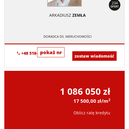
234
OFERT
ARKADIUSZ
ZEMŁA
DORADCA DS. NIERUCHOMOŚCI
pokaż nr
+48 518-706-552
zostaw wiadomość
1 086 050 zł
2
17 500,00 zł/m
Oblicz ratę kredytu