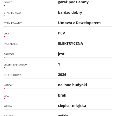
garaż podziemny
GARAŻ
bardzo dobry
STAN LOKALU
Umowa z Deweloperem
STAN PRAWNY
PCV
OKNA
ELEKTRYCZNA
INSTALACJE
jest
BALKON
1
LICZBA BALKONÓW
2026
ROK BUDOWY
na inne budynki
WIDOK
brak
GAZ
ciepła - miejska
WODA
asfalt