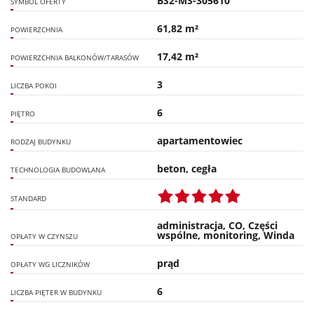
BS2-MS-305610
SYMBOL OFERTY
61,82 m²
POWIERZCHNIA
17,42 m²
POWIERZCHNIA BALKONÓW/TARASÓW
3
LICZBA POKOI
6
PIĘTRO
apartamentowiec
RODZAJ BUDYNKU
beton, cegła
TECHNOLOGIA BUDOWLANA
STANDARD
administracja, CO, Części
wspólne, monitoring, Winda
OPŁATY W CZYNSZU
prąd
OPŁATY WG LICZNIKÓW
6
LICZBA PIĘTER W BUDYNKU