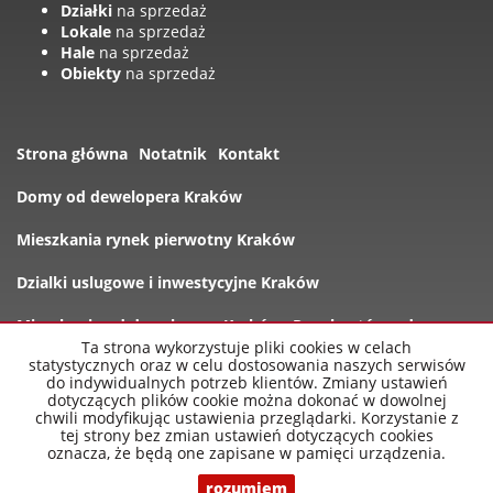
Działki
na sprzedaż
Lokale
na sprzedaż
Hale
na sprzedaż
Obiekty
na sprzedaż
Strona główna
Notatnik
Kontakt
Domy od dewelopera Kraków
Mieszkania rynek pierwotny Kraków
Dzialki uslugowe i inwestycyjne Kraków
Mieszkania od dewelopera Kraków
Rynek wtórny domy
Ta strona wykorzystuje pliki cookies w celach
statystycznych oraz w celu dostosowania naszych serwisów
Oferty
do indywidualnych potrzeb klientów. Zmiany ustawień
dotyczących plików cookie można dokonać w dowolnej
chwili modyfikując ustawienia przeglądarki. Korzystanie z
tej strony bez zmian ustawień dotyczących cookies
oznacza, że będą one zapisane w pamięci urządzenia.
nowe-mieszkania-krakow.pl
2026
Program dla biur
nieruchomości
Galactica Virgo
rozumiem