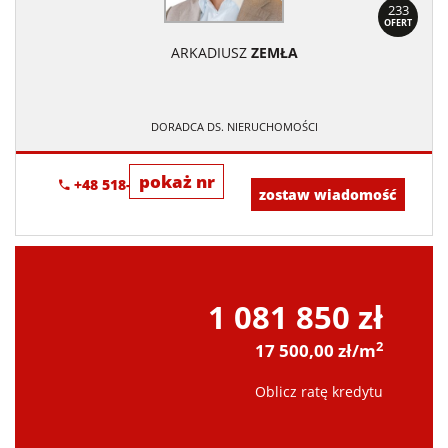
233
OFERT
ARKADIUSZ
ZEMŁA
DORADCA DS. NIERUCHOMOŚCI
pokaż nr
+48 518-706-552
zostaw wiadomość
1 081 850 zł
2
17 500,00 zł/m
Oblicz ratę kredytu