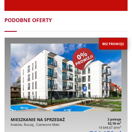
PODOBNE OFERTY
BEZ PROWIZJI
MIESZKANIE NA SPRZEDAŻ
2 pokoje
2
52,18 m
Kraków, Ruczaj , Czerwone Maki
2
14 644,67 zł/m