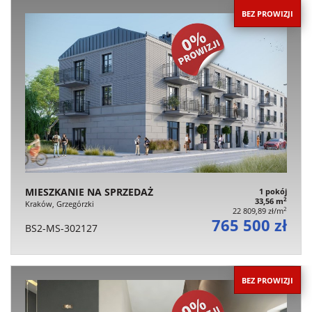
BEZ PROWIZJI
MIESZKANIE NA SPRZEDAŻ
1 pokój
2
33,56 m
Kraków, Grzegórzki
2
22 809,89 zł/m
765 500 zł
BS2-MS-302127
BEZ PROWIZJI