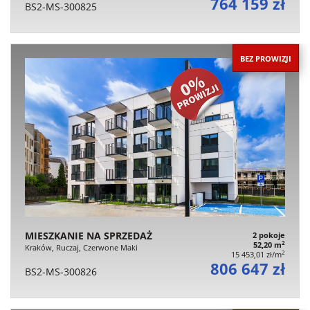
764 159 zł
BS2-MS-300825
BEZ PROWIZJI
MIESZKANIE NA SPRZEDAŻ
2 pokoje
2
52,20 m
Kraków, Ruczaj, Czerwone Maki
2
15 453,01 zł/m
806 647 zł
BS2-MS-300826